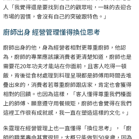
人「我覺得還是要找到自己的觀眾啦，一昧的去迎合
市場的習慣，會沒有自己的突破跟特色。」
廚師出身 經營管理懂得換位思考
廚師出身的他，身為經營者相對更尊重廚師，他認
為，廚師的專業應該讓消費者更清楚知道，廚師也是
需要花20年功夫才能站在你面前，且客人吃得一頓
飯，背後從食材處理到料理呈現都是師傅用時間去堆
疊出來的，消費者若尊重廚師跟店家，肯定也會獲得
相對的回饋。也因為這樣，「客人懂得尊重我們檯面
上的師傅、願意遵守用餐規矩，廚師也會覺得在我們
這裡工作很有成就感，我一直在塑造這樣的文化。」
朱𩃀理在經營管理上也一直懂得「換位思考」，「廚
師的職業壽命其實很短，大概只能做到50來歲，因為