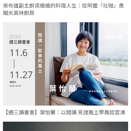
侯布雄副主廚梁維維的料理人生：從阿嬤「灶咖」勇
闖米其林廚房
【週三讀書會】葉怡蘭：以閱讀 見證風土學風起雲湧