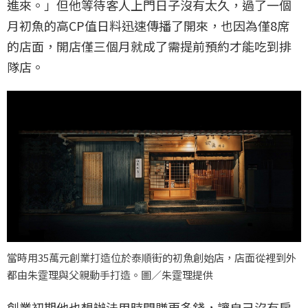
進來。」但他等待客人上門日子沒有太久，過了一個
月初魚的高CP值日料迅速傳播了開來，也因為僅8席
的店面，開店僅三個月就成了需提前預約才能吃到排
隊店。
當時用35萬元創業打造位於泰順街的初魚創始店，店面從裡到外
都由朱𩃀理與父親動手打造。圖／朱𩃀理提供
創業初期他也想辦法用時間賺更多錢，讓自己沒有房