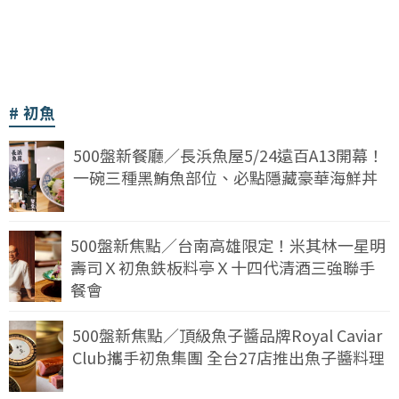
初魚
500盤新餐廳／長浜魚屋5/24遠百A13開幕！
一碗三種黑鮪魚部位、必點隱藏豪華海鮮丼
500盤新焦點／台南高雄限定！米其林一星明
壽司Ｘ初魚鉄板料亭Ｘ十四代清酒三強聯手
餐會
500盤新焦點／頂級魚子醬品牌Royal Caviar
Club攜手初魚集團 全台27店推出魚子醬料理