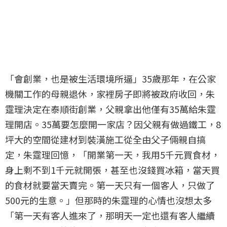
「會創業，也是被生活環境所逼」35歲那年，在公家
機關工作的母親退休，家裡房子即將被政府收回，朱
𩃀理決定在泰順街創業，父親拿出他僅有35萬給朱𩃀
理開店。35萬要怎麼開一家店？因父親有做過鐵工，8
坪大的空間從建材到裝潢施工從全由父子倆親自搞
定，朱𩃀理回憶，「開業第一天，我用5千元買食材，
身上剩不到1千元就開張，甚至也沒錢買冰箱，當天買
的食材就要當天賣完。第一天只有一個客人，只做了
500元的生意。」但那時的朱𩃀理的心情也沒想太多
「第一天有客人進來了，那明天一定也還有客人繼續