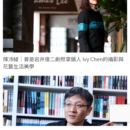
陳沛緹｜曾是岩井俊二劇照掌鏡人 Ivy Chen的攝影與
花藝生活美學