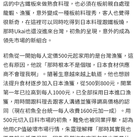
店的中古鐵板來做熟食料理，也必須在板前親自處理
龍蝦、漁獲，意外變成一種板前料理秀，客人也覺得
很新奇，在這裡可以同時吃得到日本料理跟鐵板燒，
那時Ukai也還沒進來台灣，初魚的呈現，意外的成為
領先市場的新組合。
初魚從一開始每人定價500元起家用的是台灣漁獲，這
也有原因，他說「那時根本不是個咖，日本食材供應
商不會理我啊」。隨著生意越來越上軌道，他也想辦
法提升食材逐步加入日本漁獲，從500到800元，開業
第一年已拉高到每人1000元，已全部採用日本進口漁
獲，用時間跟料理去跟客人溝通並獲得調高價格的認
同（現在初魚全台統一每人收費1600元加一成）。用
500元切入日料市場的初魚，難免也被同業抨擊，認為
他用CP值破壞市場行情，朱𩃀理解釋「那時其實我也