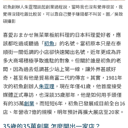
初魚創辦人朱𩃀理談起創業過程說，當時我也沒有覺得很苦，我
覺得沒錢吃飯比較苦，可以靠自己雙手賺錢都不叫苦。圖／吳致
碩攝影
喜愛おまかせ無菜單板前料理的日本料理愛好者，應
該都吃過或聽過「
初魚
」的名號。當初原本只是在泰
順街一間低調的小店卻快速闖出名號，近年更成為許
多大商場積極爭取進駐的對象。但關於誰是初魚的老
闆，因為過去低調甚少站上第一線，讓外界甚感好
奇，甚至有他是貿易商富二代的傳言。其實，1981年
次的初魚創辦人
朱𩃀理
，現在年僅41歲，他首度接受
媒體正式專訪，也深談35歲那年，他是如何用手頭僅
有的35萬
創業
。而短短6年，初魚已發展成目前全台16
店、年營收7億的規模，明年預計再擴大展店至20家。
35歲的35萬創業 怎麼開出一家店？