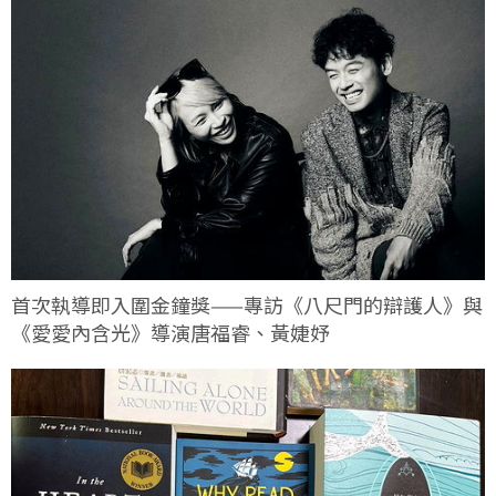
首次執導即入圍金鐘獎——專訪《八尺門的辯護人》與
《愛愛內含光》導演唐福睿、黃婕妤