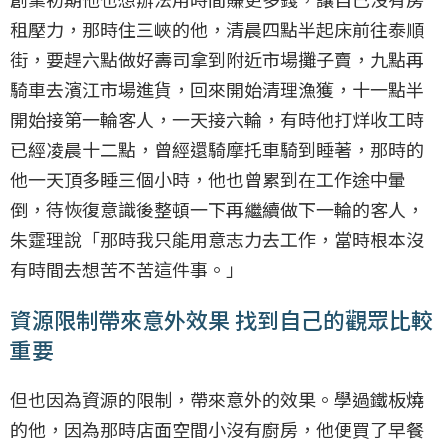
租壓力，那時住三峽的他，清晨四點半起床前往泰順
街，要趕六點做好壽司拿到附近市場攤子賣，九點再
騎車去濱江市場進貨，回來開始清理漁獲，十一點半
開始接第一輪客人，一天接六輪，有時他打烊收工時
已經凌晨十二點，曾經還騎摩托車騎到睡著，那時的
他一天頂多睡三個小時，他也曾累到在工作途中暈
倒，待恢復意識後整頓一下再繼續做下一輪的客人，
朱𩃀理說「那時我只能用意志力去工作，當時根本沒
有時間去想苦不苦這件事。」
資源限制帶來意外效果 找到自己的觀眾比較
重要
但也因為資源的限制，帶來意外的效果。學過鐵板燒
的他，因為那時店面空間小沒有廚房，他便買了早餐