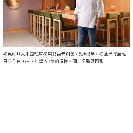
初魚創辦人朱𩃀理當初用35萬元創業，短短6年，初魚已發展成
目前全台16店、年營收7億的規模。圖／吳致碩攝影