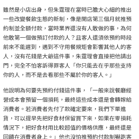
雖然是小店出身，但朱𩃀理在當時已膽大心細的推出
一些改變餐飲生態的新制，像是開店第三個月就推預
約制並全額付款，當時業界還沒有人敢做的事，為何
他敢第一個做預訂付款的人？且客人還須依預約時段
前來不能遲到，遇到不守用餐規矩會影響其他人的客
人，沒有花錢是大爺這件事，朱𩃀理會直接把他請出
門，完全不怕客訴得罪客人「你只能去在乎那些支持
你的人，而不是去看那些不屬於你的客人。」
他說明為何要先預約付錢這件事，「一般來說餐廳經
營成本會預留一個損耗，最終這些成本還是會轉嫁給
消費者。若消費者先付了款確定要來，我們下單進
貨，可以提早先把好食材保留買下來，如果在零損耗
情況下，把好食材用比較超值的價格供應，最終還是
回饋在消費者身上。」他也沒怕推預約付款制嚇跑客