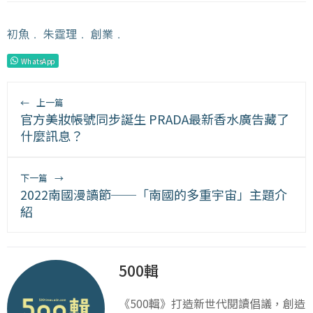
初魚
﹒
朱𩃀理
﹒
創業
﹒
WhatsApp
←
上一篇
官方美妝帳號同步誕生 PRADA最新香水廣告藏了
什麼訊息？
下一篇
→
2022南國漫讀節──「南國的多重宇宙」主題介
紹
500輯
《500輯》打造新世代閱讀倡議，創造