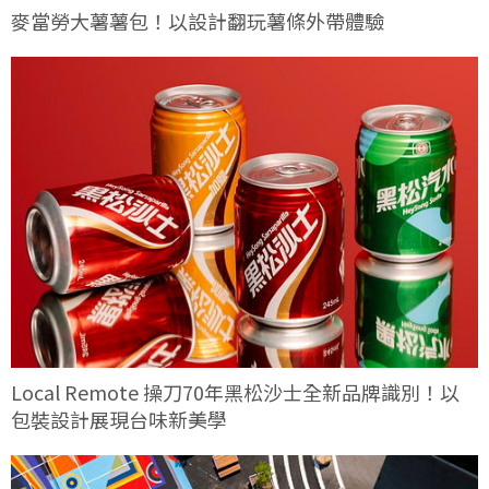
麥當勞大薯薯包！以設計翻玩薯條外帶體驗
Local Remote 操刀70年黑松沙士全新品牌識別！以
包裝設計展現台味新美學