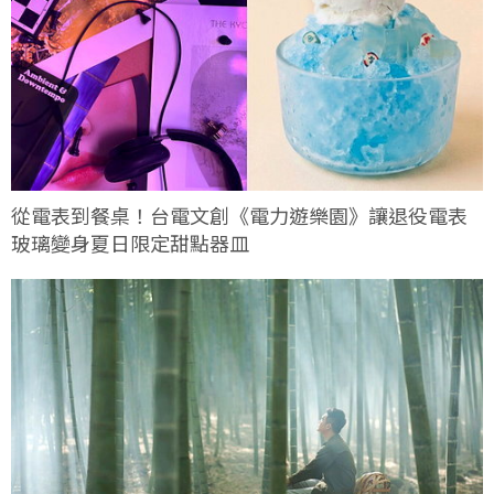
從電表到餐桌！台電文創《電力遊樂園》讓退役電表
玻璃變身夏日限定甜點器皿