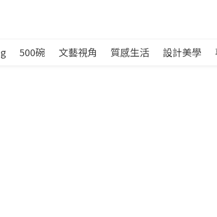
ng
500碗
文藝視角
質感生活
設計美學