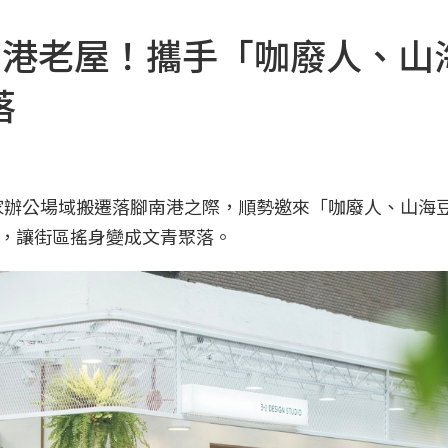
io改造南港老屋！攜手「咖廢人、
落
這回在自家辦公場域搬遷落腳南港之際，順勢邀來「咖廢人、山海
，讓街區搖身變成文青聚落。