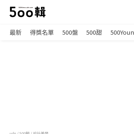
最新
得獎名單
500盤
500甜
500You
udn
/
500輯
/
設計美學