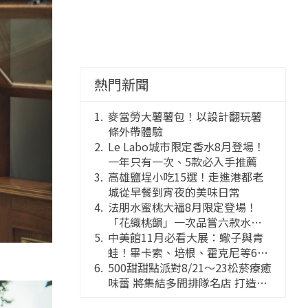
熱門新聞
麥當勞大薯薯包！以設計翻玩薯
條外帶體驗
Le Labo城市限定香水8月登場！
一年只有一次、5款必入手推薦
高雄鹽埕小吃15選！走進港都老
城從早餐到宵夜的美味日常
法朋水蜜桃大福8月限定登場！
「花織桃韻」一次品嘗六款水蜜
桃花果大福
中美館11月必看大展：蠍子與青
蛙！畢卡索、培根、霍克尼等66
件國巨典藏亮相
500甜甜點派對8/21～23松菸療癒
味蕾 將集結多間排隊名店 打造靈
感創意的舞台