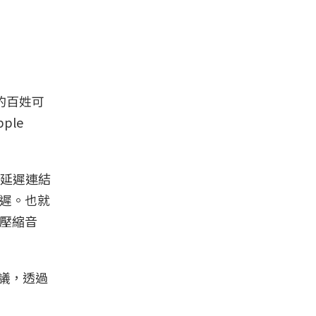
的百姓可
ple
具備低延遲連結
延遲。也就
保真壓縮音
輸協議，透過