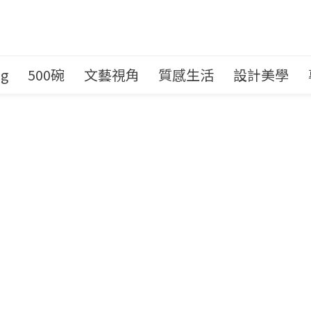
ng
500碗
文藝視角
質感生活
設計美學