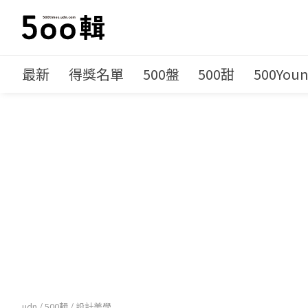
最新
得獎名單
500盤
500甜
500You
udn
/
500輯
/
設計美學