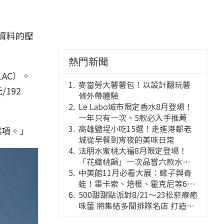
資料的壓
熱門新聞
LAC）。
麥當勞大薯薯包！以設計翻玩薯
/192
條外帶體驗
Le Labo城市限定香水8月登場！
一年只有一次、5款必入手推薦
高雄鹽埕小吃15選！走進港都老
選項。」
城從早餐到宵夜的美味日常
法朋水蜜桃大福8月限定登場！
「花織桃韻」一次品嘗六款水蜜
桃花果大福
中美館11月必看大展：蠍子與青
蛙！畢卡索、培根、霍克尼等66
件國巨典藏亮相
500甜甜點派對8/21～23松菸療癒
味蕾 將集結多間排隊名店 打造靈
感創意的舞台