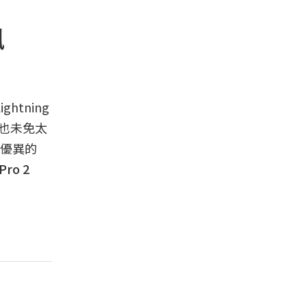
訊
htning
樣也未免太
更優異的
Pro 2