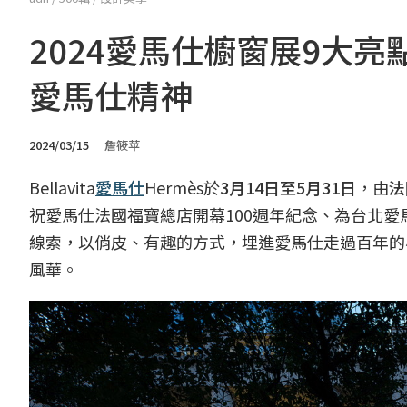
2024愛馬仕櫥窗展9大亮點
愛馬仕精神
2024/03/15
詹筱苹
Bellavita
愛馬仕
Hermès於
3月14日至5月31日
，由
法
祝愛馬仕法國福寶總店開幕100週年紀念、為台北愛
線索，以俏皮、有趣的方式，埋進愛馬仕走過百年的
風華。