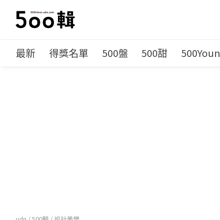
最新
得獎名單
500盤
500甜
500You
udn
/
500輯
/
設計美學