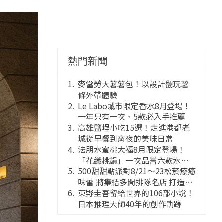
熱門新聞
麥當勞大薯薯包！以設計翻玩薯
條外帶體驗
Le Labo城市限定香水8月登場！
一年只有一次、5款必入手推薦
高雄鹽埕小吃15選！走進港都老
城從早餐到宵夜的美味日常
法朋水蜜桃大福8月限定登場！
「花織桃韻」一次品嘗六款水蜜
桃花果大福
500甜甜點派對8/21～23松菸療癒
味蕾 將集結多間排隊名店 打造靈
感創意的舞台
東野圭吾留給世界的106部小說！
日本推理大師40年的創作軌跡