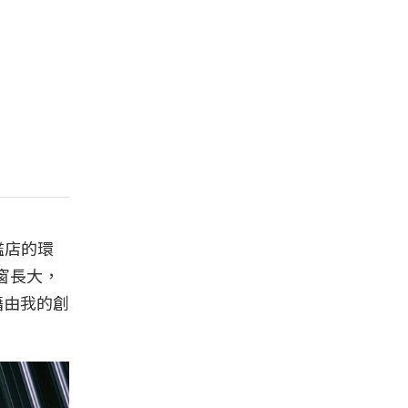
旗艦店的環
櫥窗長大，
藉由我的創