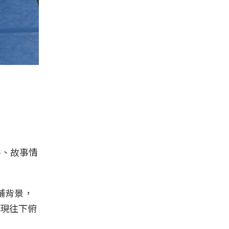
件、故事情
舖背景，
現往下俯