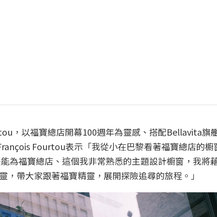
 Fourtou，以福寶總店開幕100週年為靈感、搭配Bellavita
ançois Fourtou表示「我從小在巴黎看著福寶總店的
年後能為福寶總店、這個我非常熟悉的主題設計櫥窗，我將
靈，帶大家跟著福寶精靈，展開探險追尋的旅程。」