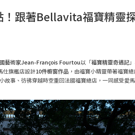
！跟著Bellavita福寶精靈
國藝術家Jean-François Fourtou
以「
福寶精靈奇遇記
」
馬仕旗艦店設計
10件櫥窗作品
，由福寶小精靈帶著福寶總
小故事、彷彿穿越時空重回法國福寶總店，一同感受愛馬