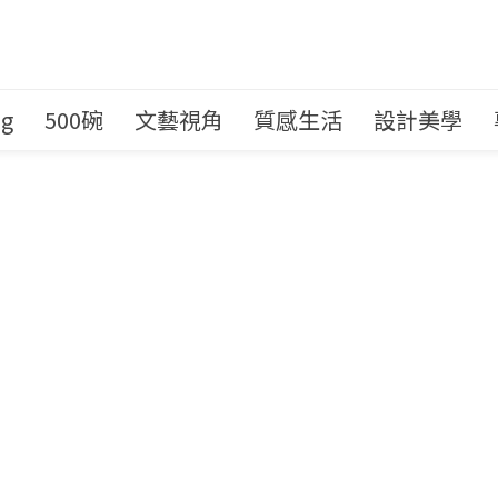
ng
500碗
文藝視角
質感生活
設計美學