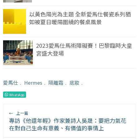
以黃色陽光為主題 全新愛馬仕餐瓷系列猶
如被夏日暖陽圍繞的餐桌風景
2023愛馬仕馬術障礙賽！巴黎臨時大皇
宮盛大登場
愛馬仕
﹒
Hermes
﹒
隔離霜
﹒
底妝
﹒
WhatsApp
←
上一篇
專訪《他還年輕》作家兼詩人吳晟：要把力氣花
在對自己生命有意義、有價值的事情上