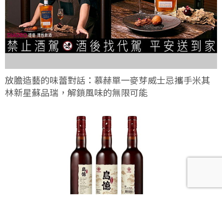
放膽造藝的味蕾對話：慕赫單一麥芽威士忌攜手米其
林新星蘇品瑞，解鎖風味的無限可能