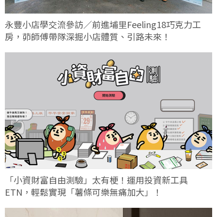
永豐小店學交流參訪／前進埔里Feeling18巧克力工
房，茆師傅帶隊深掘小店體質、引路未來！
「小資財富自由測驗」太有梗！運用投資新工具
ETN，輕鬆實現「薯條可樂無痛加大」！