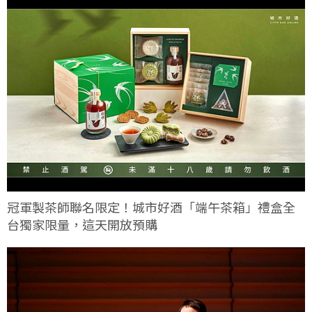
冠軍製茶師聯名限定！城市好酒「端午茶箱」禮盒全
台獨家限量，這天開放預購