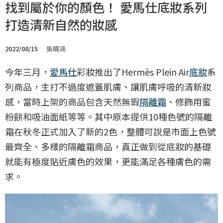
找到屬於你的顏色！ 愛馬仕底妝系列
打造清新自然的妝感
2022/08/15
吳曉涵
今年三月，
愛馬仕
彩妝推出了Hermès Plein Air
底妝
系
列商品，主打不過度遮蓋肌膚、讓肌膚呼吸的清新妝
感，當時上架的商品包含天然無瑕
隔離霜
、修飾用蜜
粉餅和吸油面紙等等。其中原本提供10種色號的隔離
霜在秋冬正式加入了新的2色，整體可說是市面上色號
最齊全、多樣的隔離霜商品，真正做到從底妝的基礎
就能有極度貼近膚色的效果，更能滿足各種膚色的需
求。