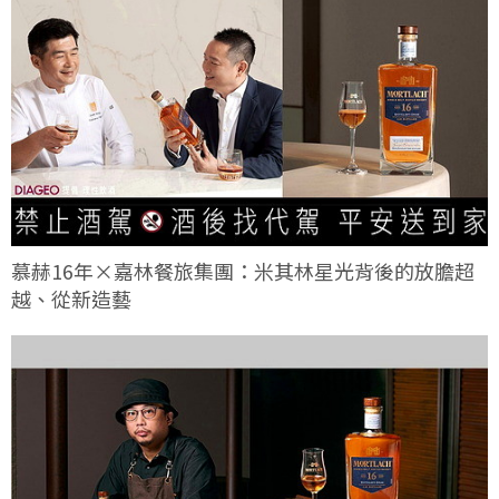
慕赫16年×嘉林餐旅集團：米其林星光背後的放膽超
越、從新造藝