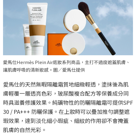
愛馬仕Hermès Plein Air底妝系列商品，主打不過度遮蓋肌膚、
讓肌膚呼吸的清新妝感。圖／愛馬仕提供
愛馬仕的天然無暇隔離霜質地細緻輕透，塗抹後為肌
膚輕覆一層透亮色彩，玻尿酸複合配方等保養成分同
時具滋養修護效果。純礦物性的防曬隔離霜可提供SPF
30 / PA+++ 防曬保護。在上妝時可以疊加推勻調整遮
瑕效果，達到淡化細小瑕疵、細紋的作用卻不會掩蓋
肌膚的自然光彩。