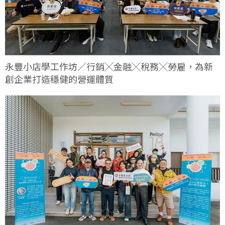
永豐小店學工作坊／行銷╳金融╳稅務╳勞雇，為新
創企業打造穩健的營運體質