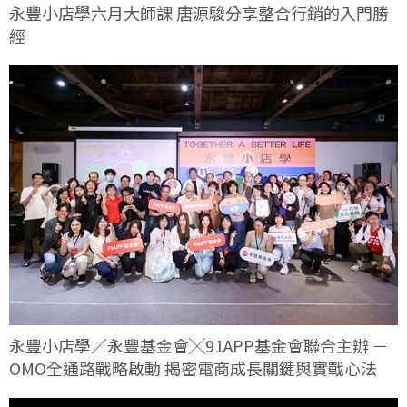
永豐小店學六月大師課 唐源駿分享整合行銷的入門勝
經
永豐小店學／永豐基金會╳91APP基金會聯合主辦 －
OMO全通路戰略啟動 揭密電商成長關鍵與實戰心法