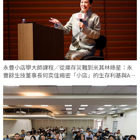
永豐小店學大師課程／從庫存災難到米其林綠星：永
豐餘生技董事長何奕佳揭密「小店」的生存利基與AI
轉型實戰