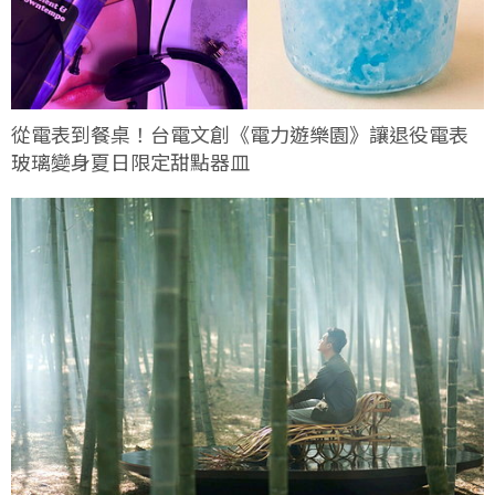
從電表到餐桌！台電文創《電力遊樂園》讓退役電表
玻璃變身夏日限定甜點器皿