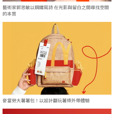
藝術家郭思敏以鋼鐵寫詩 在光影與留白之間尋找空間
的本質
麥當勞大薯薯包！以設計翻玩薯條外帶體驗