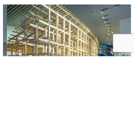
《藤本壯介建築展》海外首站忠泰美術館8月登場！預
售早鳥票限時開賣