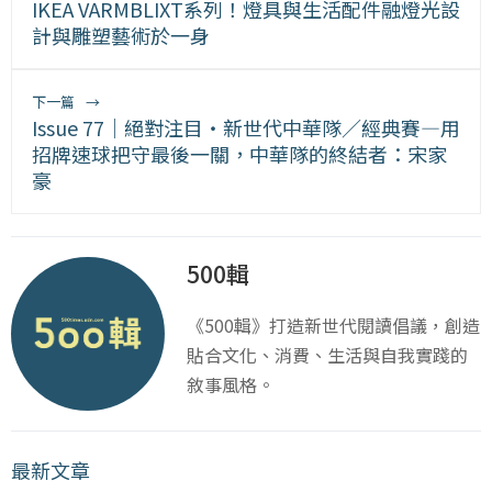
IKEA VARMBLIXT系列！燈具與生活配件融燈光設
計與雕塑藝術於一身
下一篇
→
Issue 77｜絕對注目・新世代中華隊／經典賽—用
招牌速球把守最後一關，中華隊的終結者：宋家
豪
500輯
《500輯》打造新世代閱讀倡議，創造
貼合文化、消費、生活與自我實踐的
敘事風格。
最新文章