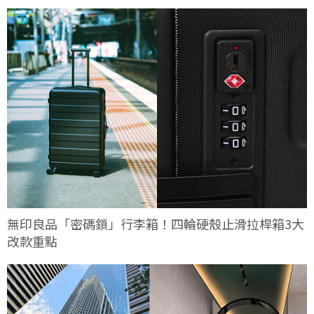
無印良品「密碼鎖」行李箱！四輪硬殼止滑拉桿箱3大
改款重點