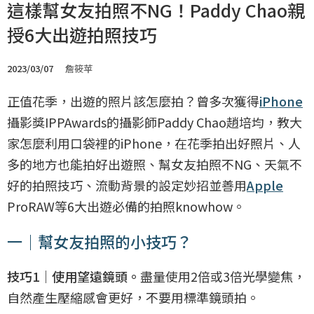
這樣幫女友拍照不NG！Paddy Chao親
授6大出遊拍照技巧
2023/03/07
詹筱苹
正值花季，出遊的照片該怎麼拍？曾多次獲得
iPhone
攝影獎IPPAwards的攝影師Paddy Chao趙培均，教大
家怎麼利用口袋裡的iPhone，在花季拍出好照片、人
多的地方也能拍好出遊照、幫女友拍照不NG、天氣不
好的拍照技巧、流動背景的設定妙招並善用
Apple
ProRAW等6大出遊必備的拍照knowhow。
一｜幫女友拍照的小技巧？
技巧1｜使用望遠鏡頭。
盡量使用2倍或3倍光學變焦，
自然產生壓縮感會更好，不要用標準鏡頭拍。