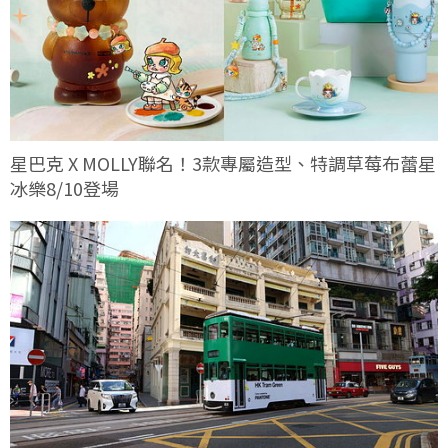
星巴克 X MOLLY聯名！3款專屬造型、特調草莓布蕾星
冰樂8/10登場