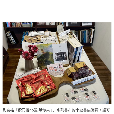
到高雄「讀冊雄hó踅 等你來 1」系列書市的串連書店消費，還可