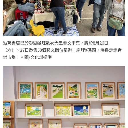
沿菊書店已於澎湖辦理數次大型藝文市集，將於8月26日
（六）、27日邀集50個藝文攤位舉辦「廟埕X碼頭，海邊走走音
樂市集」。圖/文化部提供