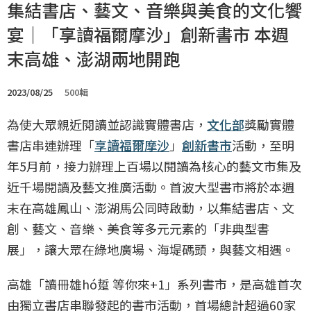
集結書店、藝文、音樂與美食的文化饗
宴｜「享讀福爾摩沙」創新書市 本週
末高雄、澎湖兩地開跑
2023/08/25
500輯
為使大眾親近閱讀並認識實體書店，
文化部
獎勵實體
書店串連辦理「
享讀福爾摩沙
」
創新書市
活動，至明
年5月前，接力辦理上百場以閱讀為核心的藝文市集及
近千場閱讀及藝文推廣活動。首波大型書市將於本週
末在高雄鳳山、澎湖馬公同時啟動，以集結書店、文
創、藝文、音樂、美食等多元元素的「非典型書
展」，讓大眾在綠地廣場、海堤碼頭，與藝文相遇。
高雄「讀冊雄hó踅 等你來+1」系列書市，是高雄首次
由獨立書店串聯發起的書市活動，首場總計超過60家