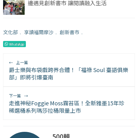
邊遇見創新書市 讓閱讀融入生活
文化部
﹒
享讀福爾摩沙
﹒
創新書市
﹒
WhatsApp
←
上一篇
爵士樂與布袋戲跨界合體！「福祿 Soul 臺語俱樂
部」即將引爆臺南
下一篇
→
走進神秘Foggie Moss霧苔區！全新雅墨15年珍
稀選桶系列瑪莎拉桶限量上市
500輯