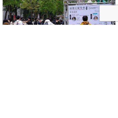
3月創新書市｜溫羅汀曬書節打造「台版神保町」書街
風景、花蓮「書流蔗裡Co'ongan」訴說在地故事