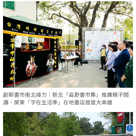
創新書市南北接力｜新北「淼渺書市集」推廣親子閱
讀、屏東「字在生活季」在地書店首度大串連