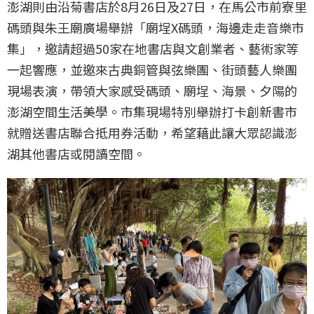
澎湖則由沿菊書店於8月26日及27日，在馬公市前寮里
碼頭與朱王廟廣場舉辦「廟埕X碼頭，海邊走走音樂市
集」，邀請超過50家在地書店與文創業者、藝術家等
一起響應，並邀來古典銅管與弦樂團、街頭藝人樂團
現場表演，帶領大家感受碼頭、廟埕、海景、夕陽的
澎湖空間生活美學。市集現場特別舉辦打卡創新書市
就贈送書店聯合抵用券活動，希望藉此讓大眾認識澎
湖其他書店或閱讀空間。