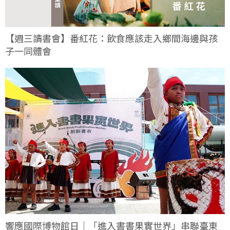
【週三讀書會】番紅花：飲食應該走入鄉間海邊與孩
子一同體會
響應國際博物館日｜「進入書書果實世界」串聯臺東