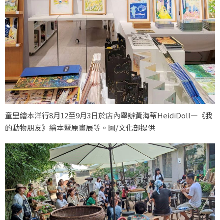
童里繪本洋行8月12至9月3日於店內舉辦黃海蒂HeidiDoll—《我
的動物朋友》繪本暨原畫展等。圖/文化部提供