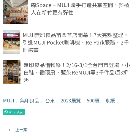
森Space + MUJI 聯手打造共享空間，斜槓
人在新竹更有彈性
MUJI無印良品苗栗首店開幕！7大亮點整理，
引進MUJI Pocket咖啡機、Re Park服務、2千
冊選書
無印良品惜物祭！2/16-3/1全台門市登場，小
白鞋、循環扇、藍染ReMUJI等3千件品項3折
起
MUJI
﹒
無印良品
﹒
台東
﹒
2023展覽
﹒
500續
﹒
永續
﹒
WhatsApp
←
上一篇