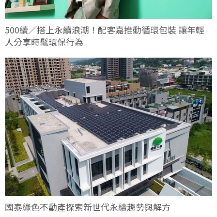
500續／搭上永續浪潮！配客嘉推動循環包裝 讓年輕
人分享時髦環保行為
國泰綠色不動產探索新世代永續趨勢與解方