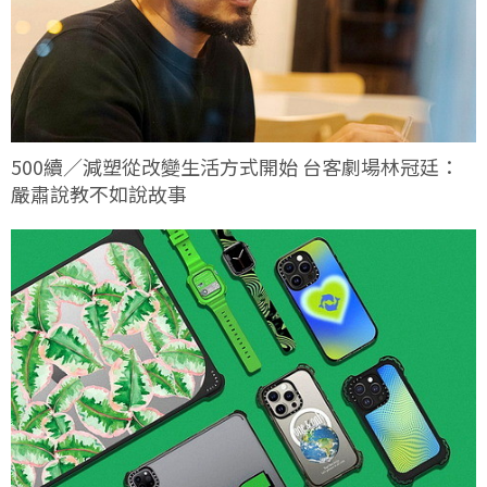
500續／減塑從改變生活方式開始 台客劇場林冠廷：
嚴肅說教不如說故事