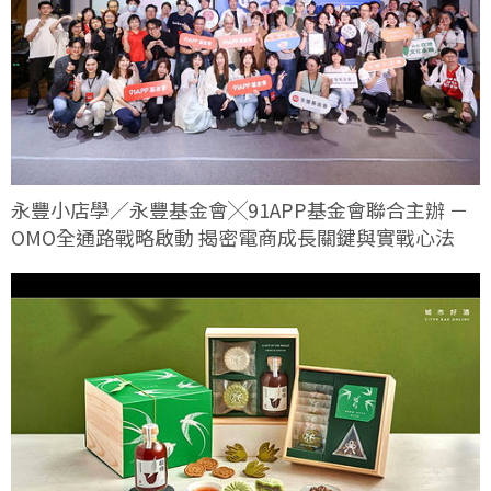
永豐小店學／永豐基金會╳91APP基金會聯合主辦 －
OMO全通路戰略啟動 揭密電商成長關鍵與實戰心法