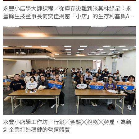
永豐小店學大師課程／從庫存災難到米其林綠星：永
豐餘生技董事長何奕佳揭密「小店」的生存利基與AI
轉型實戰
永豐小店學工作坊／行銷╳金融╳稅務╳勞雇，為新
創企業打造穩健的營運體質