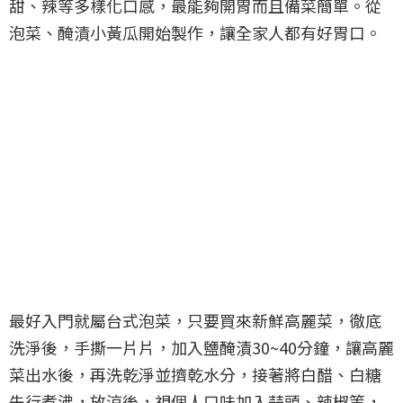
甜、辣等多樣化口感，最能夠開胃而且備菜簡單。從
泡菜、醃漬小黃瓜開始製作，讓全家人都有好胃口。
最好入門就屬台式泡菜，只要買來新鮮高麗菜，徹底
洗淨後，手撕一片片，加入鹽醃漬30~40分鐘，讓高麗
菜出水後，再洗乾淨並擠乾水分，接著將白醋、白糖
先行煮沸，放涼後，視個人口味加入蒜頭、辣椒等，