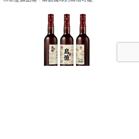
馬祖酒廠全新力作「島憶老酒」，讓風土與歲月在舌
尖綻放