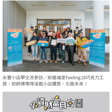
永豐小店學交流參訪／前進埔里Feeling18巧克力工
房，茆師傅帶隊深掘小店體質、引路未來！