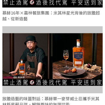
慕赫16年×嘉林餐旅集團：米其林星光背後的放膽超
越、從新造藝
放膽造藝的味蕾對話：慕赫單一麥芽威士忌攜手米其
林新星蘇品瑞，解鎖風味的無限可能