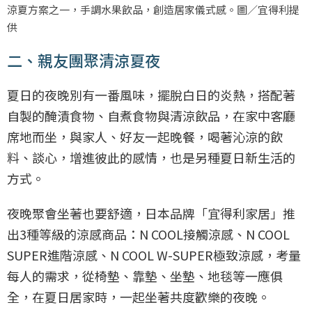
涼夏方案之一，手調水果飲品，創造居家儀式感。圖／宜得利提
供
二、親友團聚清涼夏夜
夏日的夜晚別有一番風味，擺脫白日的炎熱，搭配著
自製的醃漬食物、自煮食物與清涼飲品，在家中客廳
席地而坐，與家人、好友一起晚餐，喝著沁涼的飲
料、談心，增進彼此的感情，也是另種夏日新生活的
方式。
夜晚聚會坐著也要舒適，日本品牌「宜得利家居」推
出3種等級的涼感商品：N COOL接觸涼感、N COOL
SUPER進階涼感、N COOL W-SUPER極致涼感，考量
每人的需求，從椅墊、靠墊、坐墊、地毯等一應俱
全，在夏日居家時，一起坐著共度歡樂的夜晚。