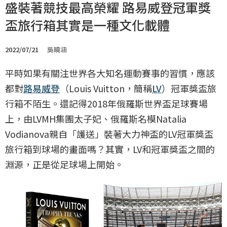
盛裝著競技最高榮耀 路易威登冠軍獎
盃旅行箱其實是一種文化載體
2022/07/21
吳曉涵
平時如果有關注世界各大知名運動賽事的習慣，應該
都對
路易威登
（Louis Vuitton，簡稱
LV
）冠軍獎盃旅
行箱不陌生。還記得2018年俄羅斯世界盃足球賽場
上，由LVMH集團太子妃、俄羅斯名模Natalia
Vodianova親自「護送」裝著大力神盃的LV冠軍獎盃
旅行箱到球場的畫面嗎？其實，LV和冠軍獎盃之間的
淵源，正是從足球場上開始。