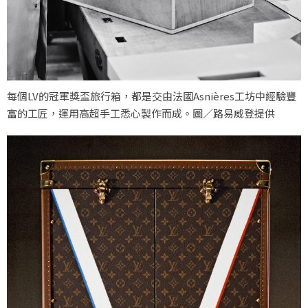
每個LV的冠軍獎盃旅行箱，都是交由法國Asnières工坊中經驗豐
富的工匠，運用高超手工悉心製作而成。圖／路易威登提供