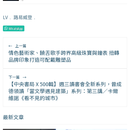
LV
﹒
路易威登
﹒
WhatsApp
←
上一篇
情色藝術家、饒舌歌手跨界高級珠寶與鐘表 扭轉
品牌印象打造可配戴雕塑品
下一篇
→
【中央書局 X 500輯】週三讀書會全新系列，曾成
德領讀「當文學遇見建築」系列：第三講／卡爾
維諾《看不見的城市》
最新文章