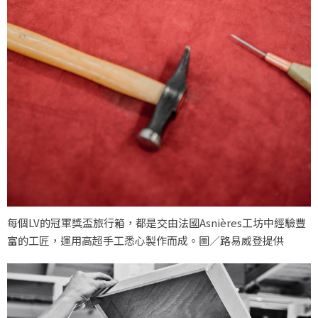
每個LV的冠軍獎盃旅行箱，都是交由法國Asnières工坊中經驗豐
富的工匠，運用高超手工悉心製作而成。圖／路易威登提供