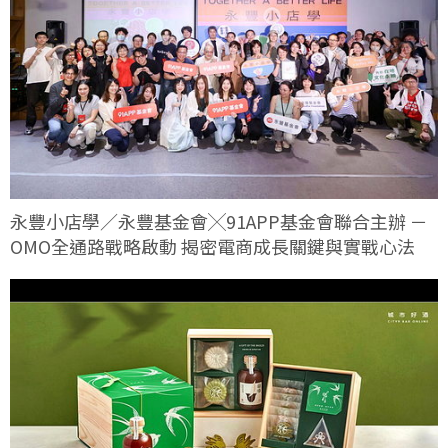
永豐小店學／永豐基金會╳91APP基金會聯合主辦 －
OMO全通路戰略啟動 揭密電商成長關鍵與實戰心法