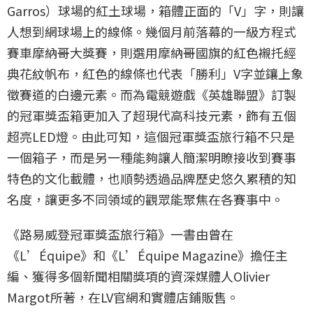
Garros）球場的紅土球場，箱體正面的「V」字，則讓
人想到網球場上的線條。幾個月前落幕的一級方程式
賽車摩納哥大獎賽，則選用摩納哥國旗的紅色襯托經
典花紋帆布，紅色的線條也代表「勝利」V字並鑲上象
徵賽道的白邊元素。而為電競遊戲《英雄聯盟》訂製
的冠軍獎盃箱更加入了超現代高科技元素，飾有五個
超亮LED燈。由此可知，這個冠軍獎盃旅行箱不只是
一個箱子，而是另一種能夠讓人簡潔明瞭接收到賽事
特色的文化載體，也順勢透過品牌歷史悠久累積的知
名度，讓更多不同領域的觀眾能聚焦在各賽事中。
《路易威登冠軍獎盃旅行箱》一書由曾在
《L’Équipe》和《L’Équipe Magazine》擔任主
編、獲得多個新聞相關獎項的資深媒體人Olivier
Margot所著，在LV官網和實體店鋪販售。