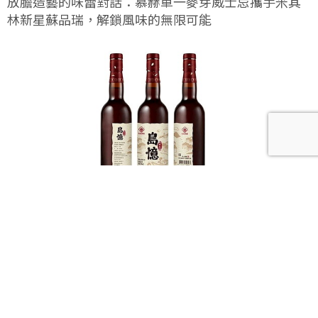
放膽造藝的味蕾對話：慕赫單一麥芽威士忌攜手米其
林新星蘇品瑞，解鎖風味的無限可能
馬祖酒廠全新力作「島憶老酒」，讓風土與歲月在舌
尖綻放