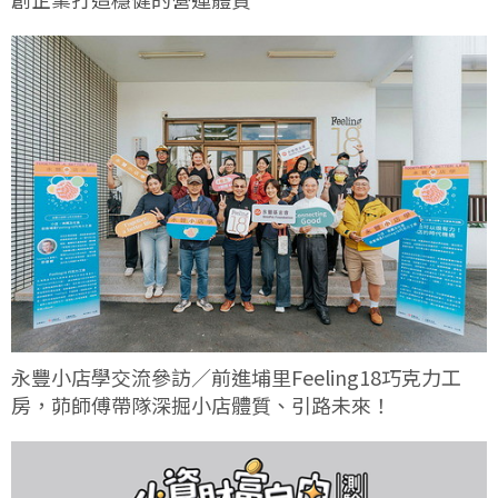
永豐小店學交流參訪／前進埔里Feeling18巧克力工
房，茆師傅帶隊深掘小店體質、引路未來！