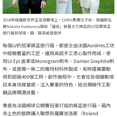
2018年俄羅斯世界盃足球賽場上，LVMH集團太子妃、俄羅斯名
模Natalia Vodianova親自「護送」裝著大力神盃的LV冠軍獎盃
旅行箱到球場。圖／路易威登提供
每個LV的冠軍獎盃旅行箱，都是交由法國Asnières工坊
中經驗豐富的工匠，運用高超手工悉心製作而成，使
用LV Epi 皮革或Monogram帆布、Damier Graphite帆
布，或是獨一無二的獨特材料所製成，有時還需要動
用到超過400個工時。創作過程中，也會從各個運動項
目本身找尋靈感，注入賽事的特色，結合精緻作工彰
顯品牌精湛技藝。
像是為法國網球公開賽冠軍打造的獎盃旅行箱，箱內
赤土色的裝飾讓人聯想到羅蘭加洛斯（Roland