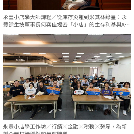
永豐小店學大師課程／從庫存災難到米其林綠星：永
豐餘生技董事長何奕佳揭密「小店」的生存利基與AI
轉型實戰
永豐小店學工作坊／行銷╳金融╳稅務╳勞雇，為新
創企業打造穩健的營運體質