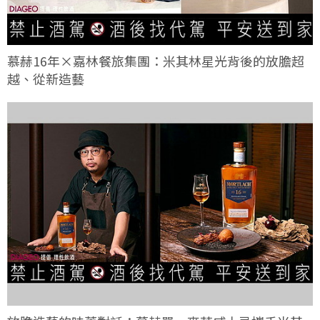
慕赫16年×嘉林餐旅集團：米其林星光背後的放膽超
越、從新造藝