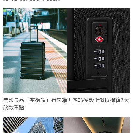
無印良品「密碼鎖」行李箱！四輪硬殼止滑拉桿箱3大
改款重點