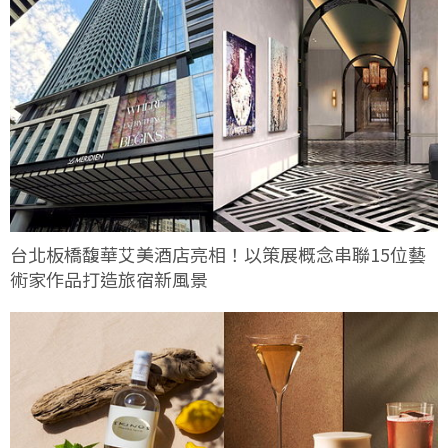
台北板橋馥華艾美酒店亮相！以策展概念串聯15位藝
術家作品打造旅宿新風景