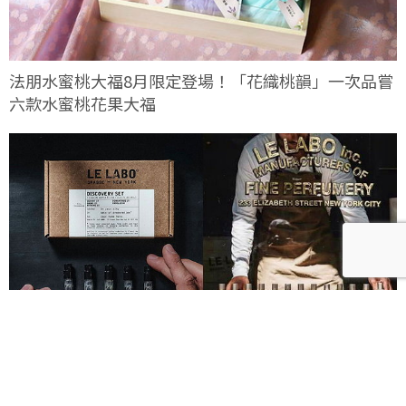
法朋水蜜桃大福8月限定登場！「花織桃韻」一次品嘗
六款水蜜桃花果大福