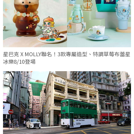
星巴克 X MOLLY聯名！3款專屬造型、特調草莓布蕾星
冰樂8/10登場