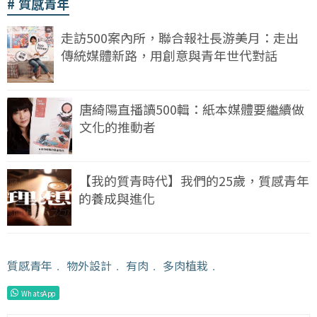
質感青年
走訪500案內所，聯合報社長游美月：走出
傳統媒體新路，用創意與青年世代對話
唐綺陽直播讀500輯：紙本媒體要繼續做
文化的推動者
【我的質青時代】我們的25歲，質感青年
的養成與進化
質感青年
﹒
物外設計
﹒
有肉
﹒
多肉植栽
﹒
WhatsApp