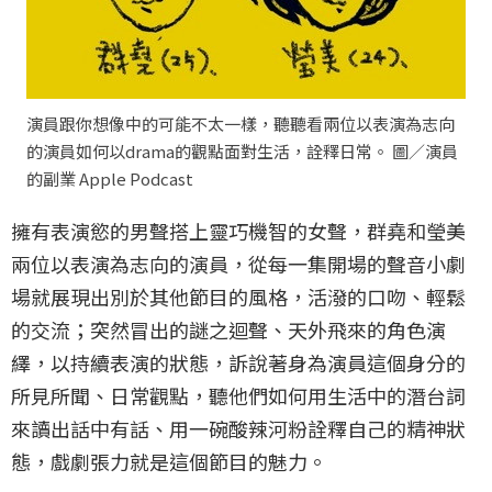
演員跟你想像中的可能不太一樣，聽聽看兩位以表演為志向
的演員如何以drama的觀點面對生活，詮釋日常。 圖／演員
的副業 Apple Podcast
擁有表演慾的男聲搭上靈巧機智的女聲，群堯和瑩美
兩位以表演為志向的演員，從每一集開場的聲音小劇
場就展現出別於其他節目的風格，活潑的口吻、輕鬆
的交流；突然冒出的謎之迴聲、天外飛來的角色演
繹，以持續表演的狀態，訴說著身為演員這個身分的
所見所聞、日常觀點，聽他們如何用生活中的潛台詞
來讀出話中有話、用一碗酸辣河粉詮釋自己的精神狀
態，戲劇張力就是這個節目的魅力。