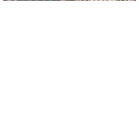
Le Labo城市限定香水8月登場！一年只有一次、5款
必入手推薦