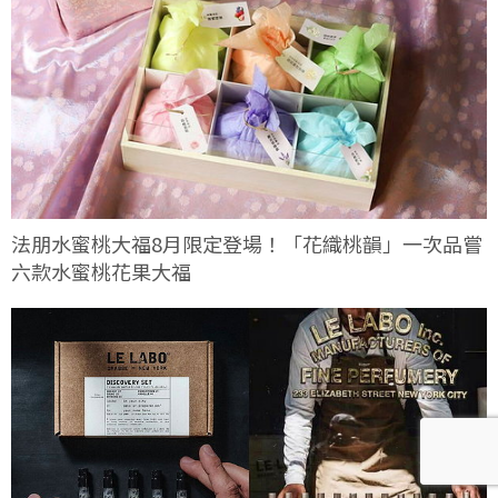
法朋水蜜桃大福8月限定登場！「花織桃韻」一次品嘗
六款水蜜桃花果大福