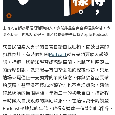
主持人自認為是個很難聊的人，竟然能靠自言自語獨霸全場，今
晚不聊天，你說話就好。 圖／欸我覺得先這樣 Apple Podcast
來自民間素人男子的自言自語自我吐槽，閒談日常的
狗屁倒灶，有時候打開
Podcast
就只是想要聽人說說
話，拒絕一切新知學習或觀點探問、也膩了無厘頭式
的紓壓對談，就只想要有個摯友般的深夜電訪，只是
這場來電僅止一支獨秀的單向碎念，你無須答話丟球
給反應，甚至漫不經心地聽對方也不會埋怨你。聽他
碎念網購的傻眼經驗、年過三十的初老自白、搭計程
車時陷入自我毀滅的無底深淵⋯⋯在這個萬千對談型
Podcast平地起的年代，難得有這麼一個能如此滔滔不