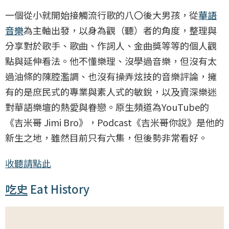
一個從小就開始接觸流行歌的八〇後大男孩，從
華語
音樂
為主軸出發，以身為觀（聽）者的角度，整理與
分享對於歌手、歌曲、作詞人、金曲獎等等的個人觀
點與延伸看法。他不懂樂理、沒學過音樂，但沒有太
過油條的陳腔濫調、也沒有操弄炫技的音樂評論，擁
有的是庶民式的專業與素人式的敏銳，以及資深樂迷
對華語樂壇的熱愛與眷戀。原生頻道為YouTube的
《吉米哥 Jimi Bro》，Podcast《吉米哥你說》是他的
新生之地，雖然目前只有六集，但後勢非常看好。
收聽請點此
吃史
Eat History