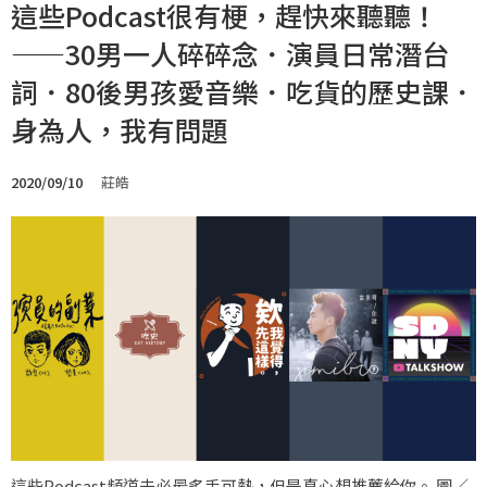
這些Podcast很有梗，趕快來聽聽！
——30男一人碎碎念．演員日常潛台
詞．80後男孩愛音樂．吃貨的歷史課．
身為人，我有問題
2020/09/10
莊皓
這些Podcast頻道未必最炙手可熱，但是真心想推薦給你。 圖／