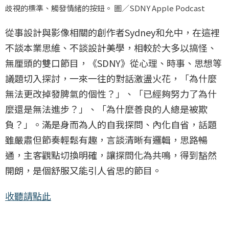
歧視的標準、觸發情緒的按鈕。 圖／SDNY Apple Podcast
從事設計與影像相關的創作者Sydney和允中，在這裡
不談本業思維、不談設計美學，相較於大多以搞怪、
無厘頭的雙口節目，《SDNY》從心理、時事、思想等
議題切入探討，一來一往的對話激盪火花，「為什麼
無法更改掉發脾氣的個性？」、「已經夠努力了為什
麼還是無法進步？」、「為什麼善良的人總是被欺
負？」。滿是身而為人的自我探問、內化自省，話題
雖嚴肅但節奏輕鬆有趣，言談清晰有邏輯，思路暢
通，主客觀點切換明確，讓探問化為共鳴，得到豁然
開朗，是個舒服又能引人省思的節目。
收聽請點此