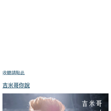
收聽請點此
吉米哥你說