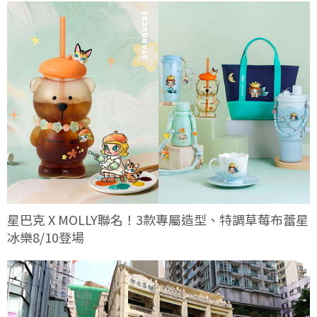
星巴克 X MOLLY聯名！3款專屬造型、特調草莓布蕾星
冰樂8/10登場