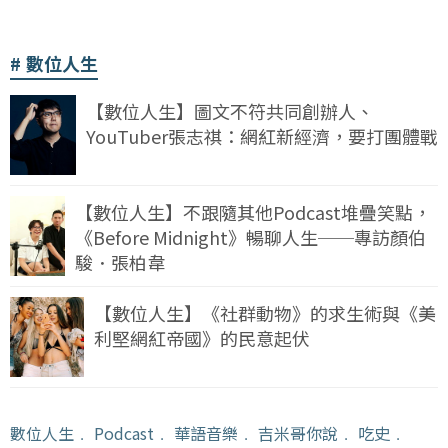
數位人生
【數位人生】圖文不符共同創辦人、
YouTuber張志祺：網紅新經濟，要打團體戰
【數位人生】不跟隨其他Podcast堆疊笑點，
《Before Midnight》暢聊人生──專訪顏伯
駿．張柏韋
【數位人生】《社群動物》的求生術與《美
利堅網紅帝國》的民意起伏
數位人生
﹒
Podcast
﹒
華語音樂
﹒
吉米哥你說
﹒
吃史
﹒