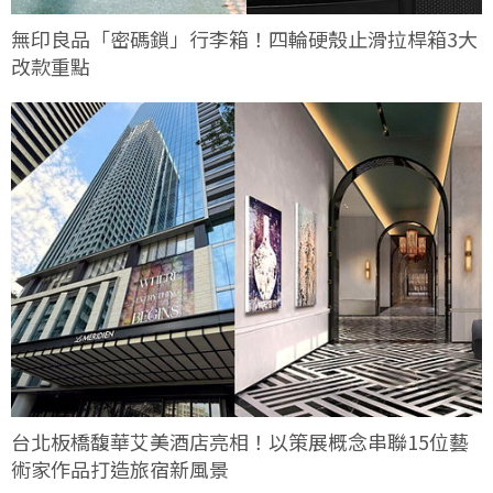
無印良品「密碼鎖」行李箱！四輪硬殼止滑拉桿箱3大
改款重點
台北板橋馥華艾美酒店亮相！以策展概念串聯15位藝
術家作品打造旅宿新風景