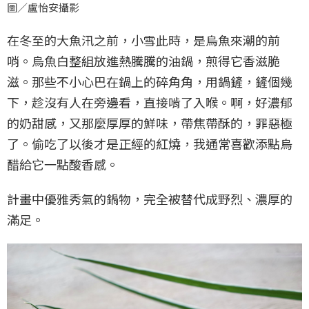
圖／盧怡安攝影
在冬至的大魚汛之前，小雪此時，是烏魚來潮的前
哨。烏魚白整組放進熱騰騰的油鍋，煎得它香滋脆
滋。那些不小心巴在鍋上的碎角角，用鍋鏟，鏟個幾
下，趁沒有人在旁邊看，直接啃了入喉。啊，好濃郁
的奶甜感，又那麼厚厚的鮮味，帶焦帶酥的，罪惡極
了。偷吃了以後才是正經的紅燒，我通常喜歡添點烏
醋給它一點酸香感。
計畫中優雅秀氣的鍋物，完全被替代成野烈、濃厚的
滿足。