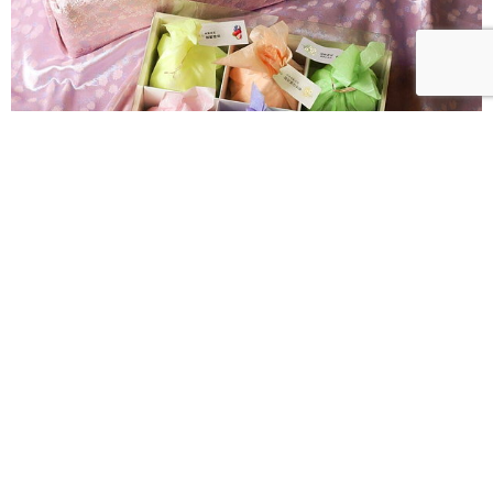
法朋水蜜桃大福8月限定登場！「花織桃韻」一次品嘗
六款水蜜桃花果大福