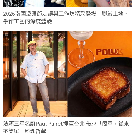
2026南國漫讀節走讀與工作坊精采登場！腳踏土地、
手作工藝的深度體驗
法籍三星名廚Paul Pairet揮軍台北 帶來「簡單，從來
不簡單」料理哲學