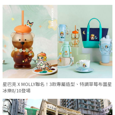
星巴克 X MOLLY聯名！3款專屬造型、特調草莓布蕾星
冰樂8/10登場