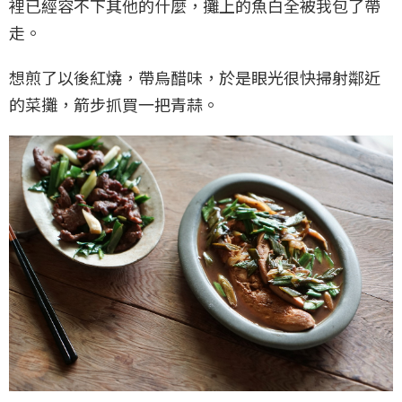
裡已經容不下其他的什麼，攤上的魚白全被我包了帶
走。
想煎了以後紅燒，帶烏醋味，於是眼光很快掃射鄰近
的菜攤，箭步抓買一把青蒜。