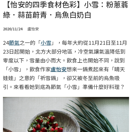
【怡安的四季食材色彩】小雪：粉蔥蓊
綠．蒜苗蔚青．烏魚白奶白
2020/11/24
盧怡安
24
節氣
之一的「
小雪
」，每年大約從11月21日至11月
23日起開始，北方大部分地區，冷空氣讓氣溫降低到
零度以下，雪量由小而大。飲食上也開始不同，說到
「小雪」，飲食作家
盧怡安
想來一鍋煮起來有「晴天
娃娃」之意的「祈雪鍋」，卻又被冬至前的烏魚吸
引。來看看她到底為節氣「小雪」準備什麼好料理？