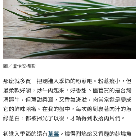
圖／盧怡安攝影
那麼就多買一把剛進入季節的粉蔥吧。粉蔥瘦小，但
最柔軟好嚼，炒牛肉起來，好香甜。儘管買的是台灣
溫體牛，但蔥甜柔潤，又香氣滿溢，肉常常還是變成
它的鮮味陪襯。在我的盤中，每次總到裹著肉汁的蔥
綠蔥白，都被掃光了以後，才輪得到收拾肉片們。
初進入季節的還有
草莓
。燒得烈焰焰又香豔的蒜燒魚