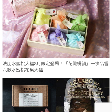
法朋水蜜桃大福8月限定登場！「花織桃韻」一次品嘗
六款水蜜桃花果大福