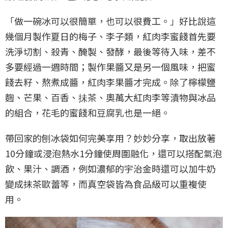
「做一碗冰可以很簡單，也可以很費工。」好比說這
幾個月製作夏日的梅子、李子類，紅肉李蜜餞首先要
洗淨切割、殺青、醃製、發酵，最後等待入味，差不
多要經過一週時間；製作果醬又是另一個風味，把蜜
餞去籽、熬煮成醬，紅肉李果醬才完成。除了檸檬鹽
麴、芒果、百香、抺茶、奧萬大紅肉李等漬物與冰品
的組合，花毛的蜜餞和豆腐乳也是一絕。
帶回家的刨冰袋如何完美享用？妙妙分享，取出放著
10分鐘或浸泡熱水1分鐘使周圍融化，還可以搭配氣泡
飲、果汁、調酒，例如濃郁的宇治金時還可以加牛奶
變成抹茶歐蕾等，而真空袋皆為食品級可以重複使
用。