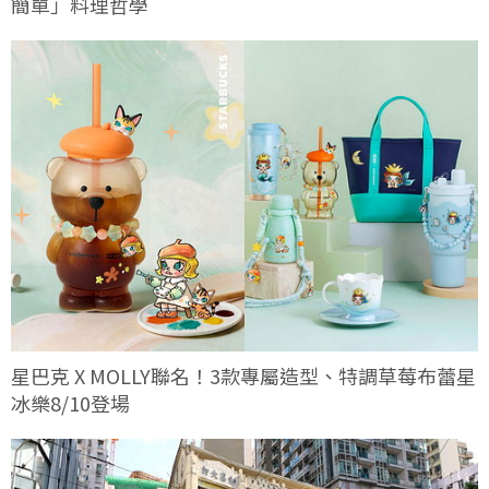
簡單」料理哲學
星巴克 X MOLLY聯名！3款專屬造型、特調草莓布蕾星
冰樂8/10登場