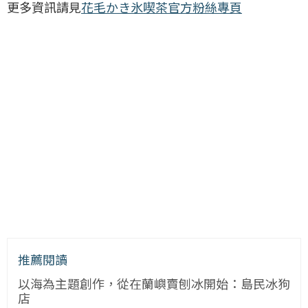
更多資訊請見
花毛かき氷喫茶官方粉絲專頁
推薦閱讀
以海為主題創作，從在蘭嶼賣刨冰開始：島民冰狗
店