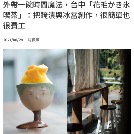
外帶一碗時間魔法，台中「花毛かき氷
喫茶」：把醃漬與冰當創作，很簡單也
很費工
2021/06/24
沈佩臻