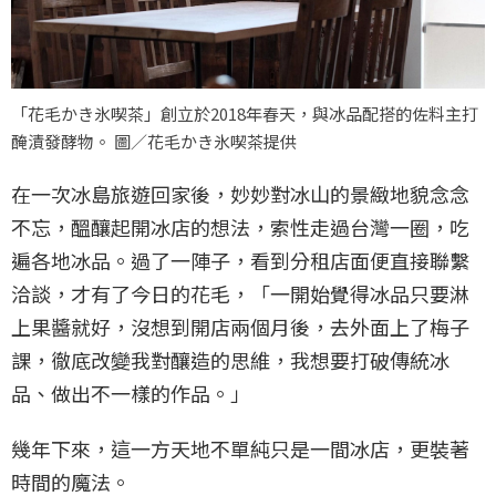
「花毛かき氷喫茶」創立於2018年春天，與冰品配搭的佐料主打
醃漬發酵物。 圖／花毛かき氷喫茶提供
在一次冰島旅遊回家後，妙妙對冰山的景緻地貌念念
不忘，醞釀起開冰店的想法，索性走過台灣一圈，吃
遍各地冰品。過了一陣子，看到分租店面便直接聯繫
洽談，才有了今日的花毛，「一開始覺得冰品只要淋
上果醬就好，沒想到開店兩個月後，去外面上了梅子
課，徹底改變我對釀造的思維，我想要打破傳統冰
品、做出不一樣的作品。」
幾年下來，這一方天地不單純只是一間冰店，更裝著
時間的魔法。