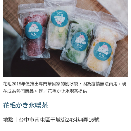
花毛2018年便推出專門帶回家的刨冰袋，因為疫情無法內用，現
在成為熱門商品。 圖／花毛かき氷喫茶提供
花毛かき氷喫茶
地點｜台中市南屯區干城街243巷4弄16號