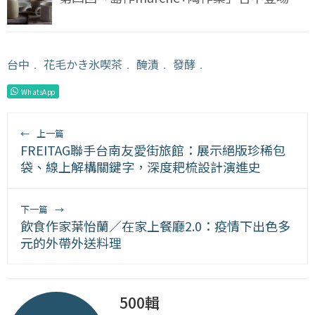
台中
﹒
花毛かき氷喫茶
﹒
醃漬
﹒
發酵
﹒
WhatsApp
←
上一篇
FREITAG聯手台南友愛街旅館：展示絕版珍稀包
袋、線上解構關鍵字，深度耙梳設計演進史
下一篇
→
飲食作家葉怡蘭／在家上餐廳2.0：疫情下出色多
元的外帶外送料理
500輯