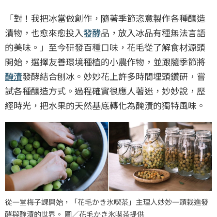
「對！我把冰當做創作，隨著季節恣意製作各種釀造
漬物，也愈來愈投入
發酵
品，放入冰品有種無法言語
的美味。」至今研發百種口味，花毛從了解食材源頭
開始，選擇友善環境種植的小農作物，並跟隨季節將
醃漬
發酵結合刨冰。妙妙花上許多時間埋頭鑽研，嘗
試各種釀造方式。過程確實很應人著迷，妙妙說，歷
經時光，把水果的天然基底轉化為醃漬的獨特風味。
從一堂梅子課開始，「花毛かき氷喫茶」主理人妙妙一頭栽進發
酵與醃漬的世界。 圖／花毛かき氷喫茶提供