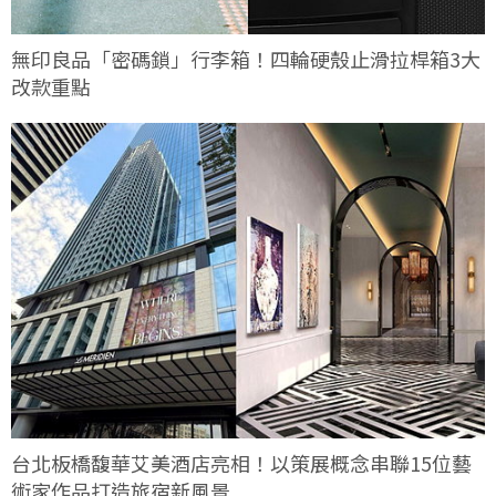
無印良品「密碼鎖」行李箱！四輪硬殼止滑拉桿箱3大
改款重點
台北板橋馥華艾美酒店亮相！以策展概念串聯15位藝
術家作品打造旅宿新風景