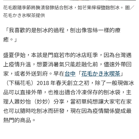
花毛跟隨季節將醃漬發酵結合刨冰，如芒果檸檬鹽麴刨冰。 圖／
花毛かき氷喫茶提供
「我喜歡的是刨冰的過程，刨出像雪絲一樣的療
癒。」
盛夏伊始，本該是門庭若市的冰店旺季，因為台灣遇
上疫情升溫，想要消暑氣只能趁融化前，儘速外帶回
家，或者外送到府。早在
台中
「
花毛かき氷喫茶
」
（下稱花毛）2018 年春天創立之初，除了一般現做冰
品可以直接外帶，也推出適合冷凍保存的刨冰袋，主
理人蕭妙怡（妙妙）分享，當初單純想讓大家宅在家
也可以隨時吃刨冰而研發，現在因為疫情關係變成最
熱門的商品。