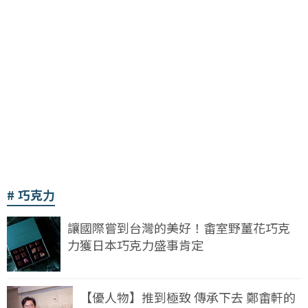
巧克力
讓國際嘗到台灣的美好！畬室野薑花巧克
力獲日本巧克力盛事肯定
【優人物】推到極致 傳承下去 鄭畬軒的