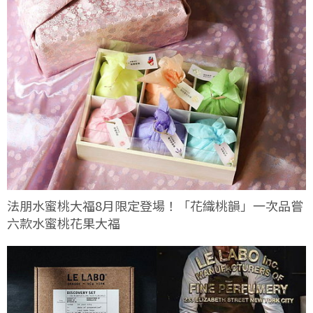
法朋水蜜桃大福8月限定登場！「花織桃韻」一次品嘗
六款水蜜桃花果大福