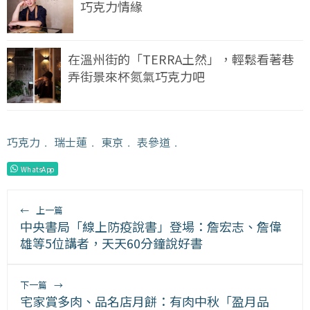
巧克力情緣
在溫州街的「TERRA土然」，輕鬆看著巷
弄街景來杯氮氣巧克力吧
巧克力
﹒
瑞士蓮
﹒
東京
﹒
表參道
﹒
WhatsApp
←
上一篇
中央書局「線上防疫說書」登場：詹宏志、詹偉
雄等5位講者，天天60分鐘說好書
下一篇
→
宅家賞多肉、品名店月餅：有肉中秋「盈月品