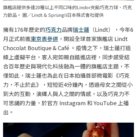
旗艦店提供多達20種以上不同口味的Lindor夾餡巧克力球、巧克
力飲品。 圖／Lindt & Sprüngli日本株式會社提供
擁有176年歷史的
巧克力
品牌
瑞士蓮
（Lindt），今年6
月正式前進
東京
表參道
，開設全球首家旗艦店 Lindt
Chocolat Boutique & Café 。疫情之下，瑞士蓮打造
線上虛擬平台，客人宛如親自踏進店裡，同步感受結
合百年歷史與現代化科技融為一體的旗艦店主題，不
僅如此，瑞士蓮也為此在日本拍攝首部微電影《巧克
力，不止於此》，短短近4分鐘內，透過母女之間從小
到大的互動，演繹人與人之間的情感，以及巧克力不
可思議的力量，於官方 Instagram 和 YouTube 上播
出。