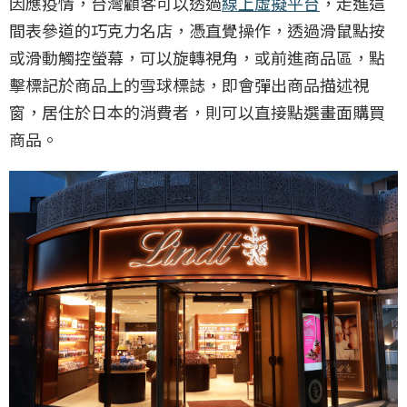
因應疫情，台灣顧客可以透過
線上虛擬平台
，走進這
間表參道的巧克力名店，憑直覺操作，透過滑鼠點按
或滑動觸控螢幕，可以旋轉視角，或前進商品區，點
擊標記於商品上的雪球標誌，即會彈出商品描述視
窗，居住於日本的消費者，則可以直接點選畫面購買
商品。