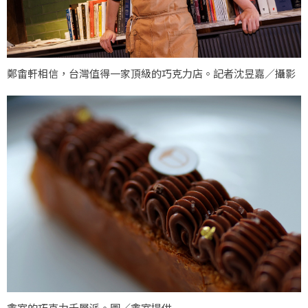
鄭畬軒相信，台灣值得一家頂級的巧克力店。記者沈昱嘉／攝影
畬室的巧克力千層派。圖／畬室提供