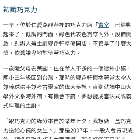
初識巧克力
一早，位於仁愛路靜巷裡的巧克力店「
畬室
」已經動
起來了，低調的門面，綠色代表色貫穿內外，設備開
啟，創辦人兼主廚鄭畬軒準備開店，不管拿了什麼大
獎，依舊謙卑地對待著巧克力。
一歲隨父母去美國，住在華人不多的一個德州小鎮，
國小三年級回到台灣，那時的鄭畬軒懷揣著當太空人
兼棒球選手兼考古學家的偉大夢想，直到就讀中山大
學外文系時外宿，有機會下廚，夢想變成當法式或義
式料理的主廚。
「跟巧克力的緣分來自於某年七夕，我想做一盒巧克
力送給心儀的女生。」那是2007年，一般人會買現成