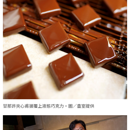
甘那許夾心甫披覆上液態巧克力。圖／畬室提供