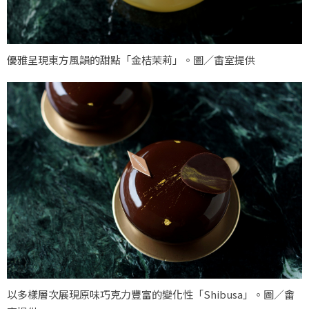
優雅呈現東方風韻的甜點「金桔茉莉」。圖／畬室提供
以多樣層次展現原味巧克力豐富的變化性「Shibusa」。圖／畬