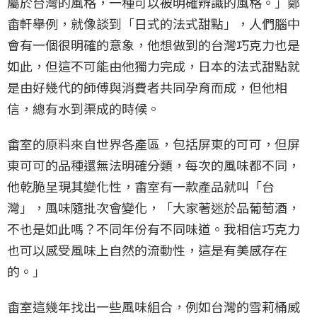
屬於台灣的風格，一種可以被明確辨識的風格。」鄭
畬軒舉例，就像談到「日式的法式甜點」，人們腦中
會有一個很明確的意象，他想做到的台灣巧克力也是
如此，但這不可能由他獨力完成，日本的法式甜點就
是由好幾代的師傅與消費者共同孕育而成，但他相
信，總有水到渠成的時候。
畬室的原料來自世界各產區，包括屏東的可可，但屏
東可可的品種還無法明確分類，每次的風味都不同，
他乾脆呈現其變化性，畬室有一款產品就叫「台
灣」，風味隨批次會變化，「大家著迷於品葡萄酒，
不也是如此嗎？不同年份有不同味道。我相信巧克力
也可以感受風味上自然的流動性，這是有美感存在
的。」
畬室這幾年找出一些風味組合，例如台灣的雪莉桶威