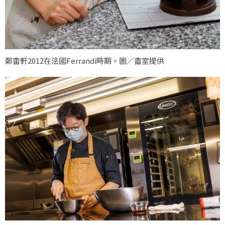
鄭畬軒2012在法國Ferrandi時期。圖／畬室提供