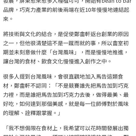
發展，屏東愈來愈多人種植可可，開始有bean to bar
品牌，巧克力產業的前後兩端在近10年慢慢地連結起
來。
將技術與文化的結合，是促使鄭畬軒返台創業的原因
之一，但他很清楚這不是一蹴而就的事，所以畬室初
期並未刻意做什麼「台灣風味」，而是慢慢地推進，
讓台灣的食材、飲食文化慢慢進入創作之中。
很多人提到台灣風味，會很直觀地加入馬告這類食
材，鄭畬軒不認同：「不是競賽誰先把馬告加到巧克
力裡，而是誰把馬告加到巧克力去後，做得最美、最
好吃，如何達到那個美感，就是每一位師傅對於風味
的理解、詮釋跟掌握。」
「我不想侷限在食材上，我希望可以花時間發展出獨