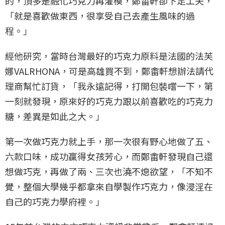
的，頂多是融化巧克力再灌模，鄭畬軒卻下足工夫，
「就是喜歡做東西，很享受自己去產生風味的過
程。」
經他研究，當時台灣最好的巧克力原料是法國的法芙
娜VALRHONA，可是高雄買不到，鄭畬軒想辦法請代
理商幫忙訂貨，「我永遠記得，打開包裝嚐一下，第
一刻就發現，原來好的巧克力跟以前喜歡吃的巧克力
糖，差異是如此之大。」
第一次做巧克力就上手，那一次很有野心地做了五、
六款口味，成功贏得女孩芳心，而鄭畬軒發現自己還
想做巧克，再做了兩、三次也澆不熄欲望，「不知不
覺，整個大學幾乎都拿來自學製作巧克力，像浸淫在
自己的巧克力學府裡。」