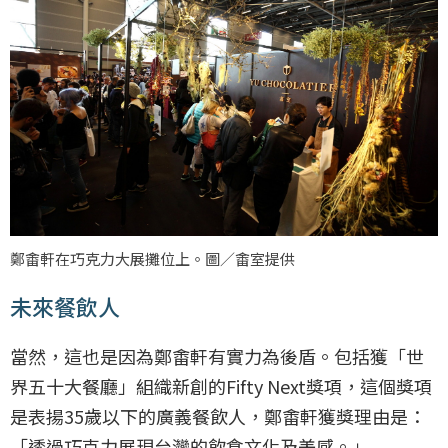
鄭畬軒在巧克力大展攤位上。圖／畬室提供
未來餐飲人
當然，這也是因為鄭畬軒有實力為後盾。包括獲「世
界五十大餐廳」組織新創的Fifty Next獎項，這個獎項
是表揚35歲以下的廣義餐飲人，鄭畬軒獲獎理由是：
「透過巧克力展現台灣的飲食文化及美感。」