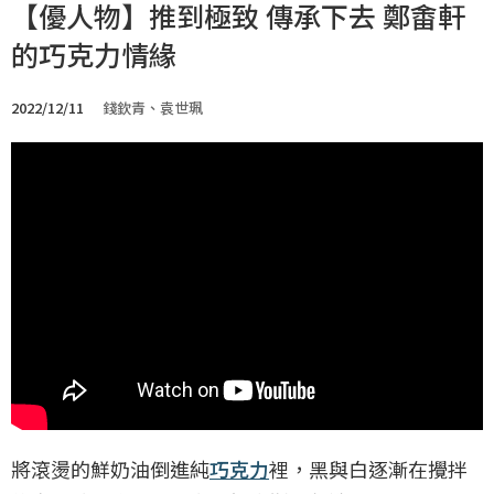
【優人物】推到極致 傳承下去 鄭畬軒
的巧克力情緣
2022/12/11
錢欽青、袁世珮
將滾燙的鮮奶油倒進純
巧克力
裡，黑與白逐漸在攪拌