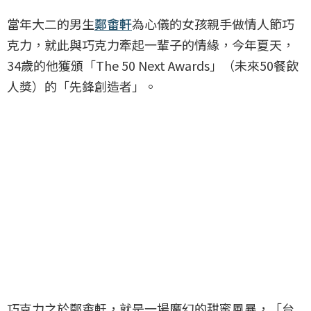
當年大二的男生
鄭畬軒
為心儀的女孩親手做情人節巧
克力，就此與巧克力牽起一輩子的情緣，今年夏天，
34歲的他獲頒「The 50 Next Awards」（未來50餐飲
人獎）的「先鋒創造者」。
巧克力之於鄭畬軒，就是一場魔幻的甜蜜風暴，「台