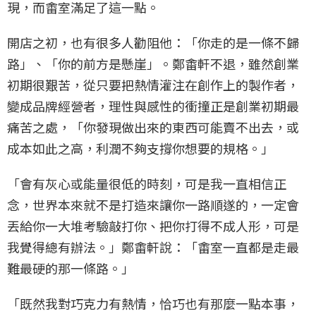
現，而畬室滿足了這一點。
開店之初，也有很多人勸阻他：「你走的是一條不歸
路」、「你的前方是懸崖」。鄭畬軒不退，雖然創業
初期很艱苦，從只要把熱情灌注在創作上的製作者，
變成品牌經營者，理性與感性的衝撞正是創業初期最
痛苦之處，「你發現做出來的東西可能賣不出去，或
成本如此之高，利潤不夠支撐你想要的規格。」
「會有灰心或能量很低的時刻，可是我一直相信正
念，世界本來就不是打造來讓你一路順遂的，一定會
丟給你一大堆考驗敲打你、把你打得不成人形，可是
我覺得總有辦法。」鄭畬軒說：「畬室一直都是走最
難最硬的那一條路。」
「既然我對巧克力有熱情，恰巧也有那麼一點本事，