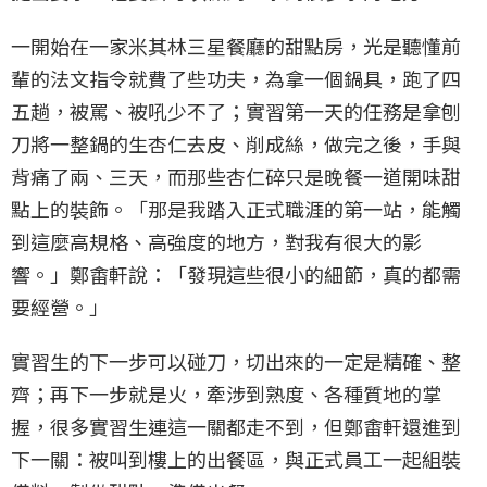
一開始在一家米其林三星餐廳的甜點房，光是聽懂前
輩的法文指令就費了些功夫，為拿一個鍋具，跑了四
五趟，被罵、被吼少不了；實習第一天的任務是拿刨
刀將一整鍋的生杏仁去皮、削成絲，做完之後，手與
背痛了兩、三天，而那些杏仁碎只是晚餐一道開味甜
點上的裝飾。「那是我踏入正式職涯的第一站，能觸
到這麼高規格、高強度的地方，對我有很大的影
響。」鄭畬軒說：「發現這些很小的細節，真的都需
要經營。」
實習生的下一步可以碰刀，切出來的一定是精確、整
齊；再下一步就是火，牽涉到熟度、各種質地的掌
握，很多實習生連這一關都走不到，但鄭畬軒還進到
下一關：被叫到樓上的出餐區，與正式員工一起組裝