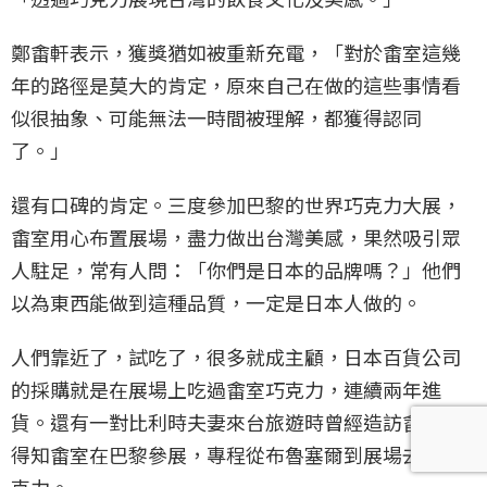
鄭畬軒表示，獲獎猶如被重新充電，「對於畬室這幾
年的路徑是莫大的肯定，原來自己在做的這些事情看
似很抽象、可能無法一時間被理解，都獲得認同
了。」
還有口碑的肯定。三度參加巴黎的世界巧克力大展，
畬室用心布置展場，盡力做出台灣美感，果然吸引眾
人駐足，常有人問：「你們是日本的品牌嗎？」他們
以為東西能做到這種品質，一定是日本人做的。
人們靠近了，試吃了，很多就成主顧，日本百貨公司
的採購就是在展場上吃過畬室巧克力，連續兩年進
貨。還有一對比利時夫妻來台旅遊時曾經造訪畬室，
得知畬室在巴黎參展，專程從布魯塞爾到展場去買巧
克力。