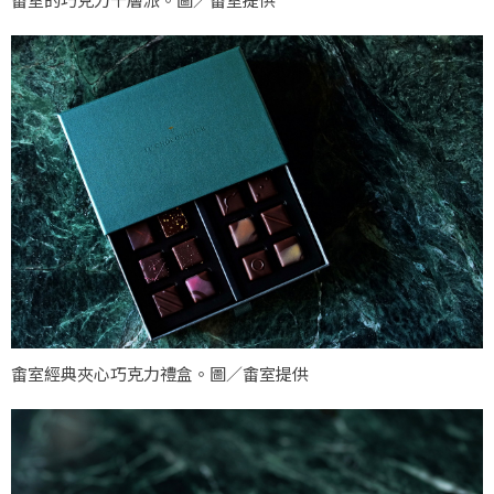
畬室經典夾心巧克力禮盒。圖／畬室提供