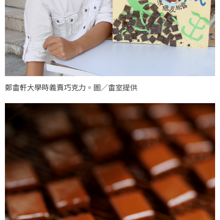
鄭畬軒大學時義賣巧克力。圖／畬室提供