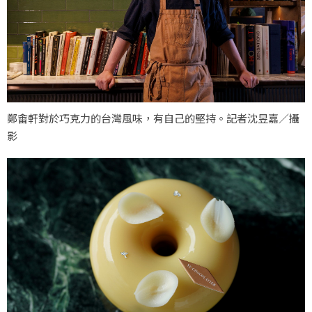
鄭畬軒對於巧克力的台灣風味，有自己的堅持。記者沈昱嘉／攝
影