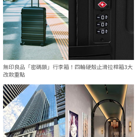
無印良品「密碼鎖」行李箱！四輪硬殼止滑拉桿箱3大
改款重點