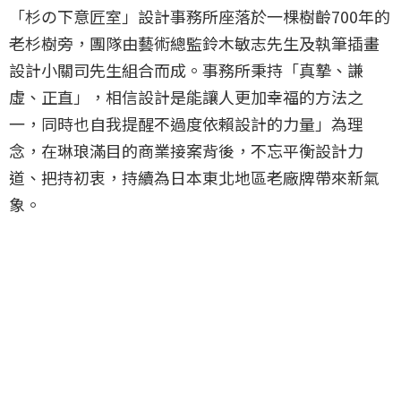
「杉の下意匠室」設計事務所座落於一棵樹齡700年的
老杉樹旁，團隊由藝術總監鈴木敏志先生及執筆插畫
設計小關司先生組合而成。事務所秉持「真摯、謙
虛、正直」，相信設計是能讓人更加幸福的方法之
一，同時也自我提醒不過度依賴設計的力量」為理
念，在琳琅滿目的商業接案背後，不忘平衡設計力
道、把持初衷，持續為日本東北地區老廠牌帶來新氣
象。