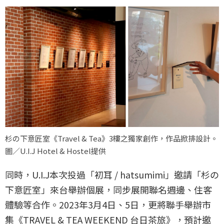
杉の下意匠室《Travel & Tea》3樓之獨家創作，作品掀排設計。
圖／U.I.J Hotel & Hostel提供
同時，U.I.J本次投過「初耳 / hatsumimi」邀請「杉の
下意匠室」來台舉辦個展，同步展開聯名週邊、住客
體驗等合作。2023年3月4日、5日，更將聯手舉辦市
集《TRAVEL & TEA WEEKEND 台日茶旅》，預計邀