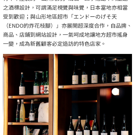
之酒標設計，可謂滿足視覺與味覺，日本當地亦相當
受到歡迎；與山形地區超市「エンドーのげそ天
（ENDO的炸花枝腳）」亦展開超深度合作，自品牌、
商品、店鋪到網站設計，一氣呵成地讓地方超市搖身
一變，成為新舊顧客必定造訪的特色店家。