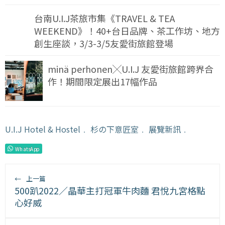
台南U.I.J茶旅市集《TRAVEL & TEA
WEEKEND》！40+台日品牌、茶工作坊、地方
創生座談，3/3-3/5友愛街旅館登場
minä perhonen╳U.I.J 友愛街旅館跨界合
作！期間限定展出17幅作品
U.I.J Hotel & Hostel
﹒
杉の下意匠室
﹒
展覽新訊
﹒
WhatsApp
←
上一篇
500趴2022／晶華主打冠軍牛肉麵 君悅九宮格點
心好威