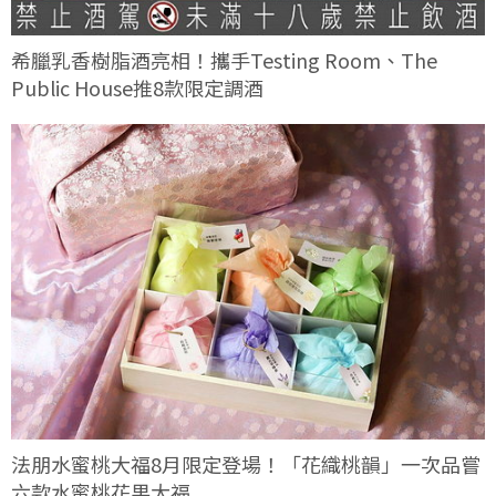
希臘乳香樹脂酒亮相！攜手Testing Room、The
Public House推8款限定調酒
法朋水蜜桃大福8月限定登場！「花織桃韻」一次品嘗
六款水蜜桃花果大福