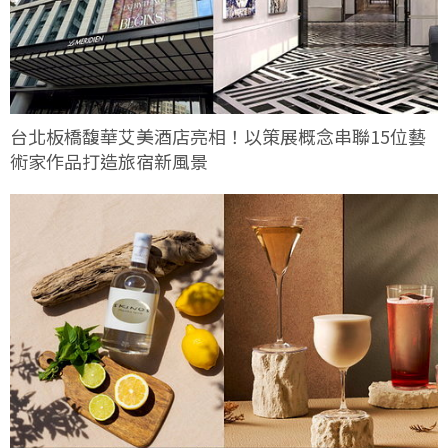
台北板橋馥華艾美酒店亮相！以策展概念串聯15位藝
術家作品打造旅宿新風景