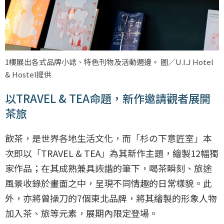
1樓展出各式品牌小誌、特色刊物及活動週邊。 圖／U.I.J Hotel
& Hostel提供
以TRAVEL & TEA命題，新作邀請觀者展開
茶旅
飲茶，是世界各地生活文化，而「杉の下意匠室」本
次即以「TRAVEL & TEA」為其新作主題，繪製12幅獨
家作品；在其成熟兼具詼諧的筆下，喝茶瞬刻、旅途
風景收錄於畫面之中，呈現不同情趣的日常樣貌。此
外，亦將曾操刀的7個東北品牌，將其繪製的形象人物
加入茶、旅等元素，展期內限定登場。