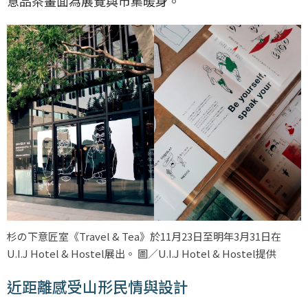
意品茶畫面為展覽與市集暖身。
杉の下意匠室《Travel & Tea》於11月23日至明年3月31日在
U.I.J Hotel & Hostel展出。 圖／U.I.J Hotel & Hostel提供
近距離感受山形民情與設計