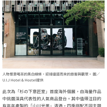
人物愜意喝茶的黑白線條，迎接遠道而來的旅客與觀眾。 圖／
U.I.J Hotel & Hostel提供
此次為「杉の下意匠室」首度海外個展，自海量作品
中挑選深具代表性的人氣商品登台。其中值得注目的
有年年產製的「山川光男」清酒，四季搭配不同主題