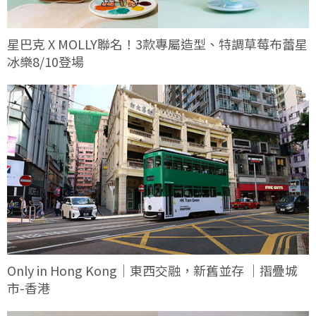
星巴克 X MOLLY聯名！3款專屬造型、特調草莓布蕾星
冰樂8/10登場
Only in Hong Kong｜東西交融，新舊並存 ｜摺疊城
市-香港