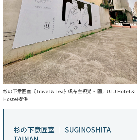
杉の下意匠室《Travel & Tea》帆布主視覺。 圖／U.I.J Hotel &
Hostel提供
杉の下意匠室 │ SUGINOSHITA
TAINAN