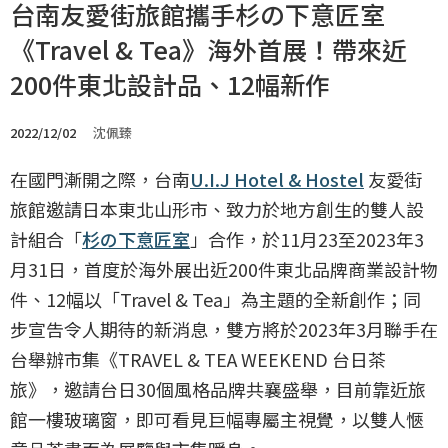
台南友愛街旅館攜手杉の下意匠室
《Travel & Tea》海外首展！帶來近
200件東北設計品、12幅新作
2022/12/02
沈佩臻
在國門漸開之際，台南
U.I.J Hotel & Hostel
友愛街
旅館邀請日本東北山形市、致力於地方創生的雙人設
計組合「
杉の下意匠室
」合作，於11月23至2023年3
月31日，首度於海外展出近200件東北品牌商業設計物
件、12幅以「Travel & Tea」為主題的全新創作；同
步宣告令人期待的新消息，雙方將於2023年3月聯手在
台舉辦市集《TRAVEL & TEA WEEKEND 台日茶
旅》，邀請台日30個風格品牌共襄盛舉，目前靠近旅
館一樓玻璃窗，即可看見巨幅專屬主視覺，以雙人愜