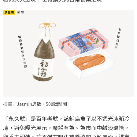
插畫／Jasmin思敏、500輯製圖
「永久號」是百年老號，該舖烏魚子以不透光冰箱冷
凍，避免曝光展示，嚴謹有為。為市面中鹹淡最恰，
脂香表現佳。這不僅在野生或養殖的原料層面，還有