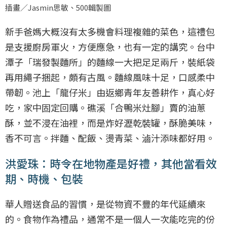
插畫／Jasmin思敏、500輯製圖
新手爸媽大概沒有太多機會料理複雜的菜色，這禮包
是支援廚房軍火，方便應急，也有一定的講究。台中
潭子「瑞發製麵所」的麵線一大把足足兩斤，裝紙袋
再用繩子捆起，頗有古風。麵線風味十足，口感柔中
帶韌。池上「龍仔米」由返鄉青年友善耕作，真心好
吃，家中固定回購。礁溪「合鴨米灶腳」賣的油蔥
酥，並不浸在油裡，而是炸好瀝乾裝罐，酥脆美味，
香不可言。拌麵、配飯、燙青菜、滷汁添味都好用。
洪愛珠：時令在地物產是好禮，其他當看效
期、時機、包裝
華人贈送食品的習慣，是從物資不豐的年代延續來
的。食物作為禮品，通常不是一個人一次能吃完的份