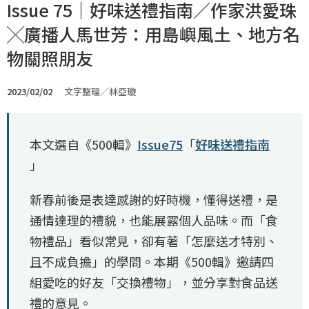
Issue 75｜好味送禮指南／作家洪愛珠
╳廣播人馬世芳：用島嶼風土、地方名
物關照朋友
2023/02/02
文字整理／林亞璇
本文選自《500輯》
Issue75
「
好味送禮指南
」
新春前後是表達感謝的好時機，懂得送禮，是
通情達理的禮貌，也能展露個人品味。而「食
物禮品」看似常見，卻有著「怎麼送才特別、
且不成負擔」的學問。本期《500輯》邀請四
組愛吃的好友「交換禮物」，並分享對食品送
禮的意見。