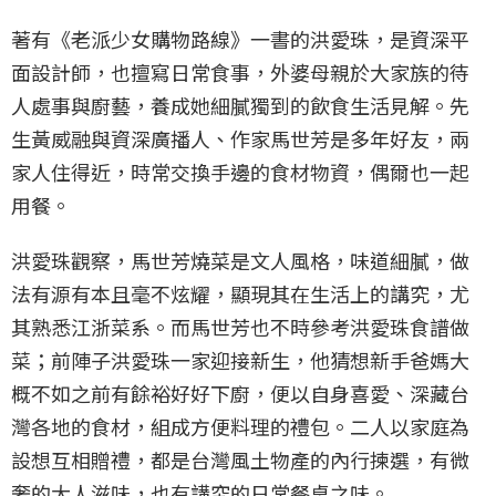
著有《老派少女購物路線》一書的洪愛珠，是資深平
面設計師，也擅寫日常食事，外婆母親於大家族的待
人處事與廚藝，養成她細膩獨到的飲食生活見解。先
生黃威融與資深廣播人、作家馬世芳是多年好友，兩
家人住得近，時常交換手邊的食材物資，偶爾也一起
用餐。
洪愛珠觀察，馬世芳燒菜是文人風格，味道細膩，做
法有源有本且毫不炫耀，顯現其在生活上的講究，尤
其熟悉江浙菜系。而馬世芳也不時參考洪愛珠食譜做
菜；前陣子洪愛珠一家迎接新生，他猜想新手爸媽大
概不如之前有餘裕好好下廚，便以自身喜愛、深藏台
灣各地的食材，組成方便料理的禮包。二人以家庭為
設想互相贈禮，都是台灣風土物產的內行揀選，有微
奢的大人滋味，也有講究的日常餐桌之味。