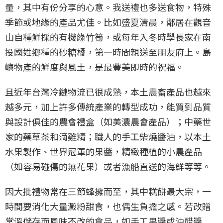
量，其中有份分享的心意。我送禮也多送食物，特殊
季節或地緣的產品尤佳。比如盛夏清晨，鄰居在觀音
山自種鮮採的有機綠竹筍，或每年入冬時學長家在南
投國姓鄉種的砂糖橘，第一時間親送至朋友府上。島
嶼物產的鮮度與風土，是最豐美即時的祝福。
且近年台灣冷鏈物流已很成熟，本土農畜產品也越來
越多元，加上許多傳統產業的轉型成功，能買到品質
與設計俱佳的農會禮盒（如美濃農會產品）；中藥世
家的藥草茶和滴雞精；職人的手工柴燒醬油，以本土
水果製作、世界冠軍的果醬，精緻種植的小農產品
（如容易碰傷的無花果）或者漁船直送的海鮮等等。
因大批禮物常在三節蜂擁而至，其中糕餅最大宗，一
時間要消化大量澱粉甜食，也偶生負擔之感。若改贈
常溫儲存而風味不改的食品，如手工果醬或油醋醬