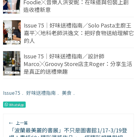
Foodie╳音樂人洪安妮：在味道與包裝上創
造收禮新意
Issue 75｜好味送禮指南／Solo Pasta主廚王
嘉平╳地科老師洪逸文：把好食物送給理解它
的人
Issue 75｜好味送禮指南／設計師
Marco╳Groovy Store店主Roger：分享生活
是真正的送禮樂趣
Issue75
﹒
好味送禮指南
﹒
美食
﹒
WhatsApp
←
上一篇
「波蘭最美麗的書展」不只是圖書館1/17-3/19登