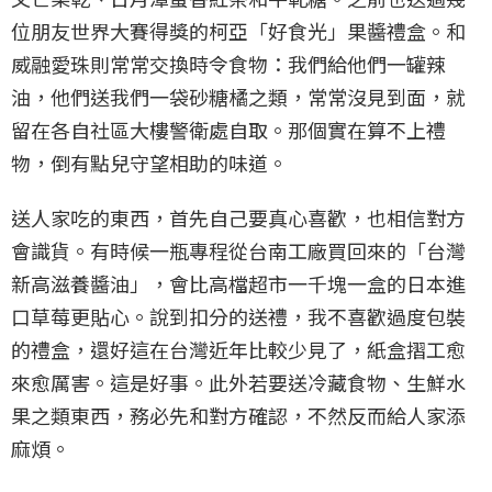
位朋友世界大賽得獎的柯亞「好食光」果醬禮盒。和
威融愛珠則常常交換時令食物：我們給他們一罐辣
油，他們送我們一袋砂糖橘之類，常常沒見到面，就
留在各自社區大樓警衛處自取。那個實在算不上禮
物，倒有點兒守望相助的味道。
送人家吃的東西，首先自己要真心喜歡，也相信對方
會識貨。有時候一瓶專程從台南工廠買回來的「台灣
新高滋養醬油」，會比高檔超市一千塊一盒的日本進
口草莓更貼心。說到扣分的送禮，我不喜歡過度包裝
的禮盒，還好這在台灣近年比較少見了，紙盒摺工愈
來愈厲害。這是好事。此外若要送冷藏食物、生鮮水
果之類東西，務必先和對方確認，不然反而給人家添
麻煩。