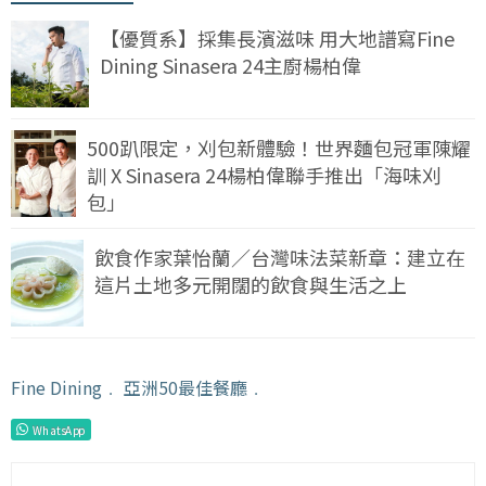
【優質系】採集長濱滋味 用大地譜寫Fine
Dining Sinasera 24主廚楊柏偉
500趴限定，刈包新體驗！世界麵包冠軍陳耀
訓 X Sinasera 24楊柏偉聯手推出「海味刈
包」
飲食作家葉怡蘭／台灣味法菜新章：建立在
這片土地多元開闊的飲食與生活之上
Fine Dining
﹒
亞洲50最佳餐廳
﹒
WhatsApp