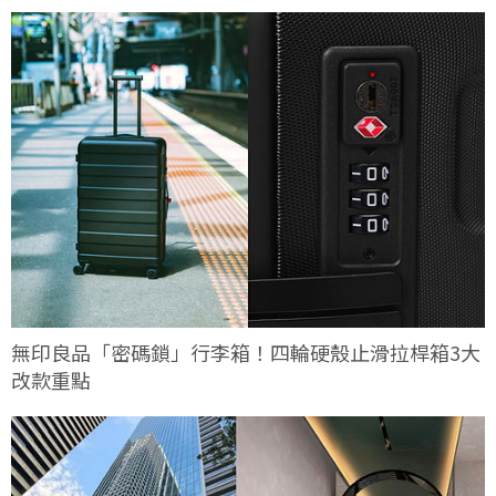
無印良品「密碼鎖」行李箱！四輪硬殼止滑拉桿箱3大
改款重點