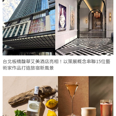
台北板橋馥華艾美酒店亮相！以策展概念串聯15位藝
術家作品打造旅宿新風景