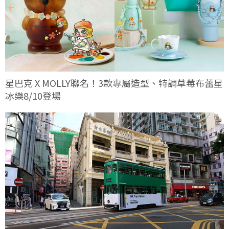
星巴克 X MOLLY聯名！3款專屬造型、特調草莓布蕾星
冰樂8/10登場