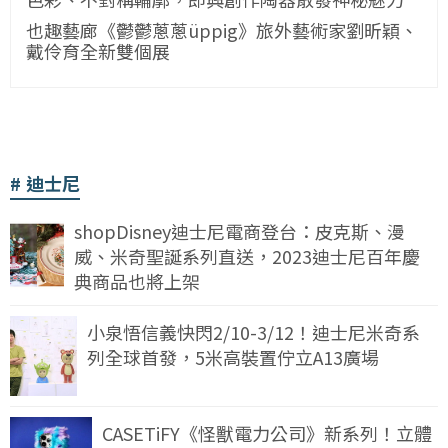
也趣藝廊《鬱鬱蔥蔥üppig》旅外藝術家劉昕穎、
戴伶育全新雙個展
迪士尼
shopDisney迪士尼電商登台：皮克斯、漫
威、米奇聖誕系列直送，2023迪士尼百年慶
典商品也將上架
小泉悟信義快閃2/10-3/12！迪士尼米奇系
列全球首發，5米高裝置佇立A13廣場
CASETiFY《怪獸電力公司》新系列！立體