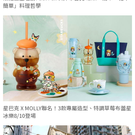
簡單」料理哲學
星巴克 X MOLLY聯名！3款專屬造型、特調草莓布蕾星
冰樂8/10登場