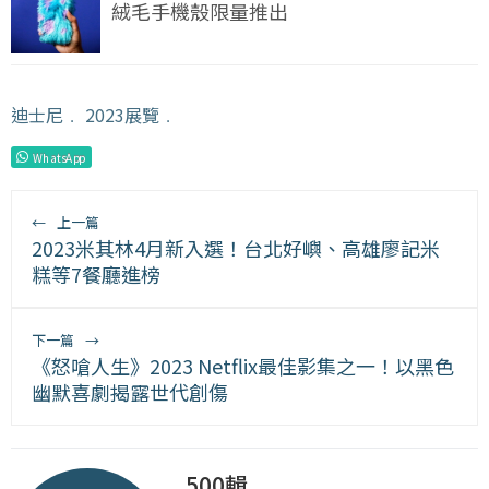
絨毛手機殼限量推出
迪士尼
﹒
2023展覽
﹒
WhatsApp
←
上一篇
2023米其林4月新入選！台北好嶼、高雄廖記米
糕等7餐廳進榜
下一篇
→
《怒嗆人生》2023 Netflix最佳影集之一！以黑色
幽默喜劇揭露世代創傷
500輯