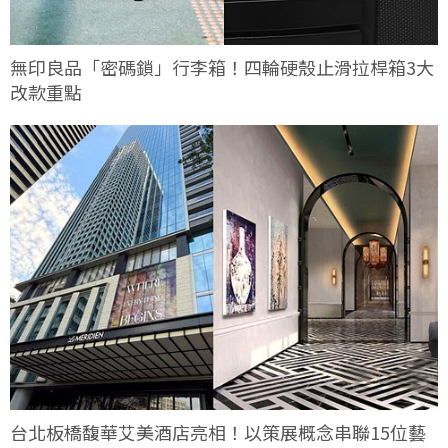
無印良品「密碼鎖」行李箱！四輪硬殼止滑拉桿箱3大
改款重點
台北板橋馥華艾美酒店亮相！以策展概念串聯15位藝