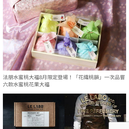
法朋水蜜桃大福8月限定登場！「花織桃韻」一次品嘗
六款水蜜桃花果大福