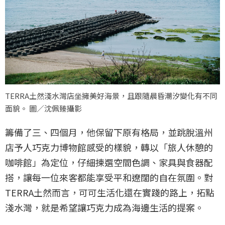
TERRA土然淺水灣店坐擁美好海景，且跟隨晨昏潮汐變化有不同
面貌。 圖／沈佩臻攝影
籌備了三、四個月，他保留下原有格局，並跳脫溫州
店予人巧克力博物館感受的樣貌，轉以「旅人休憩的
咖啡館」為定位，仔細揀選空間色調、家具與食器配
搭，讓每一位來客都能享受平和遼闊的自在氛圍。對
TERRA土然而言，可可生活化還在實踐的路上，拓點
淺水灣，就是希望讓巧克力成為海邊生活的提案。