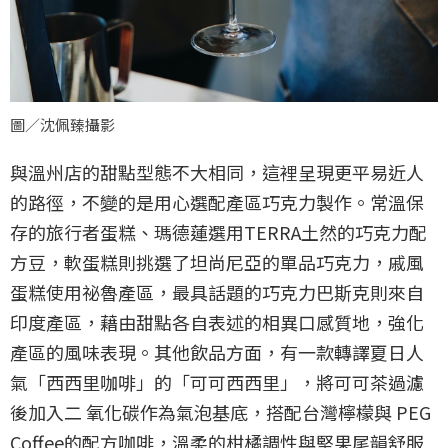
圖／沈佩臻攝影
與溫州店的甜點型態不大相同，這裡呈現更平易近人
的路徑，不變的是用心選配產區巧克力製作。常溫保
存的旅行者蛋糕、瑪德蓮選用TERRA土然的巧克力配
方豆，軟蛋糕則挑選了坦尚尼亞的單品巧克力，戚風
蛋糕使用祕魯產區，最具話題的巧克力巴斯克則來自
印度產區，藉由甜點各自表述的相異口感質地，強化
產區的風味表現。其他飲品方面，有一款轉譯夏日人
氣「西西里咖啡」的「可可西西里」，將可可茶過濾
後加入二 氧化碳作為氣泡基底，搭配台灣檸檬與 PEG
Coffee的配方咖啡，溫柔的柑橘調性與堅果尾韻舒服