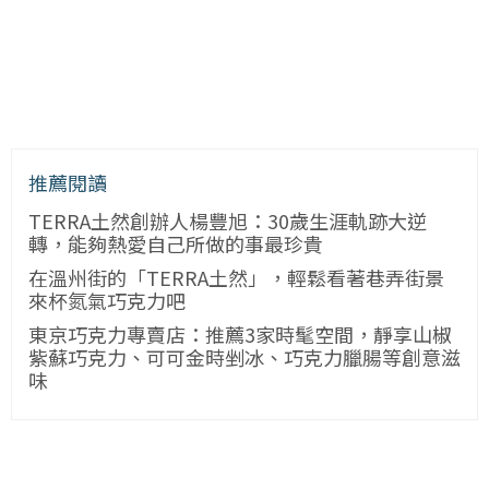
推薦閱讀
TERRA土然創辦人楊豐旭：30歲生涯軌跡大逆
轉，能夠熱愛自己所做的事最珍貴
在溫州街的「TERRA土然」，輕鬆看著巷弄街景
來杯氮氣巧克力吧
東京巧克力專賣店：推薦3家時髦空間，靜享山椒
紫蘇巧克力、可可金時剉冰、巧克力臘腸等創意滋
味