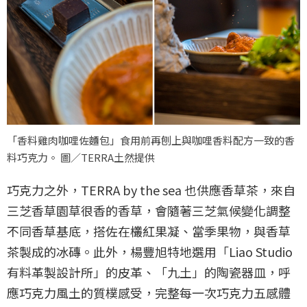
「香料雞肉咖哩佐麵包」食用前再刨上與咖哩香料配方一致的香
料巧克力。 圖／TERRA土然提供
巧克力之外，TERRA by the sea 也供應香草茶，來自
三芝香草園草很香的香草，會隨著三芝氣候變化調整
不同香草基底，搭佐在欉紅果凝、當季果物，與香草
茶製成的冰磚。此外，楊豐旭特地選用「Liao Studio
有料革製設計所」的皮革、「九土」的陶瓷器皿，呼
應巧克力風土的質樸感受，完整每一次巧克力五感體