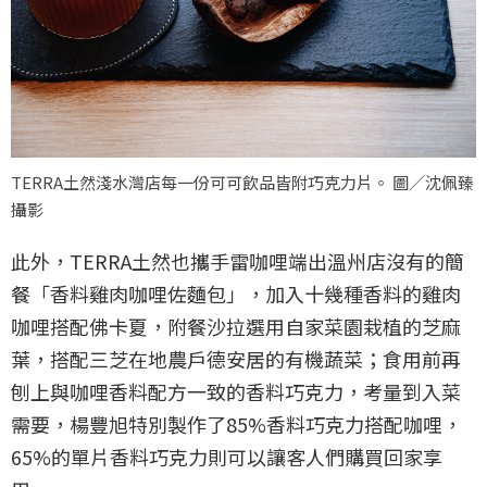
TERRA土然淺水灣店每一份可可飲品皆附巧克力片。 圖／沈佩臻
攝影
此外，TERRA土然也攜手雷咖哩端出溫州店沒有的簡
餐「香料雞肉咖哩佐麵包」，加入十幾種香料的雞肉
咖哩搭配佛卡夏，附餐沙拉選用自家菜園栽植的芝麻
葉，搭配三芝在地農戶德安居的有機蔬菜；食用前再
刨上與咖哩香料配方一致的香料巧克力，考量到入菜
需要，楊豐旭特別製作了85%香料巧克力搭配咖哩，
65%的單片香料巧克力則可以讓客人們購買回家享