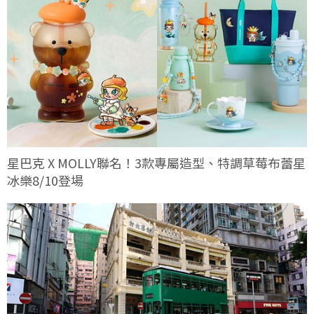
星巴克 X MOLLY聯名！3款專屬造型、特調草莓布蕾星
冰樂8/10登場