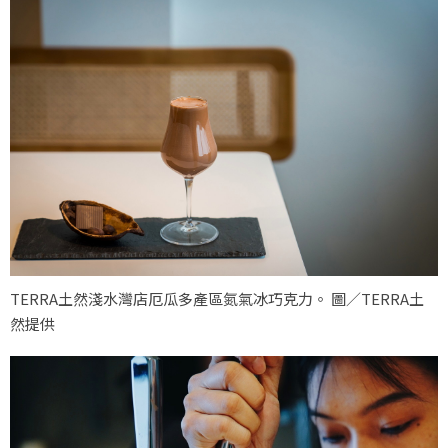
TERRA土然淺水灣店厄瓜多產區氮氣冰巧克力。 圖／TERRA土
然提供