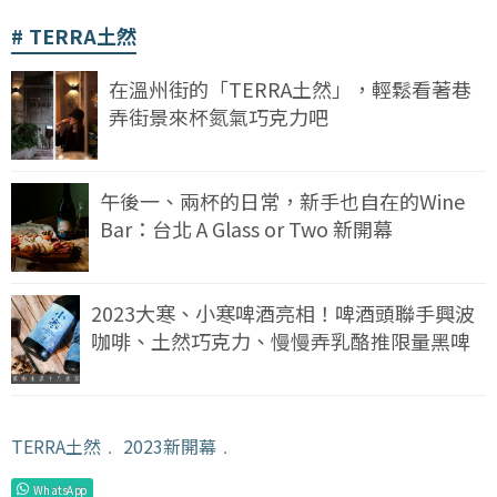
TERRA土然
在溫州街的「TERRA土然」，輕鬆看著巷
弄街景來杯氮氣巧克力吧
午後一、兩杯的日常，新手也自在的Wine
Bar：台北 A Glass or Two 新開幕
2023大寒、小寒啤酒亮相！啤酒頭聯手興波
咖啡、土然巧克力、慢慢弄乳酪推限量黑啤
TERRA土然
﹒
2023新開幕
﹒
WhatsApp