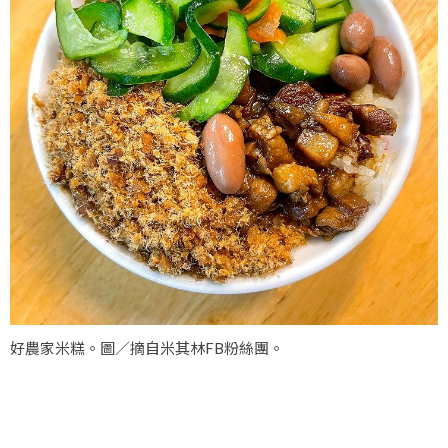
好農家米糕。圖／摘自米其林FB粉絲團。