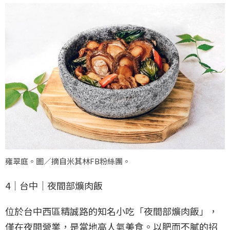
雍翠庭。圖／摘自米其林FB粉絲團。
4｜台中｜夜間部爌肉飯
位於台中西區精誠路的知名小吃「夜間部爌肉飯」，
僅在夜間營業，是當地高人氣美食。以肥而不膩的招