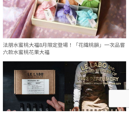
法朋水蜜桃大福8月限定登場！「花織桃韻」一次品嘗
六款水蜜桃花果大福