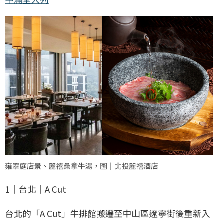
雍翠庭店景、麗禧桑拿牛湯，圖｜北投麗禧酒店
1｜台北｜A Cut
台北的「A Cut」牛排館搬遷至中山區遼寧街後重新入