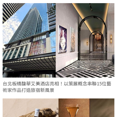
台北板橋馥華艾美酒店亮相！以策展概念串聯15位藝
術家作品打造旅宿新風景