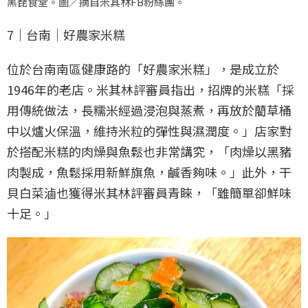
黑琵食堂。圖／摘自米其林FB粉絲團。
7｜台南｜好農家米糕
位於台南南區健康路的「好農家米糕」，是成立於
1946年的老店。米其林評審員指出，招牌的米糕「採
用傳統做法，長糯米經過浸泡與蒸煮，再放於藺草桶
中以爐火保溫，維持米粒的彈性與濕潤度。」店家對
於搭配米糕的肉燥與魚鬆也非常講究，「肉燥以黑豬
肉製成，魚鬆採用新鮮旗魚，鹹香夠味。」此外，干
貝白菜滷也獲得米其林評審員青睞，「雖簡單卻鮮味
十足。」