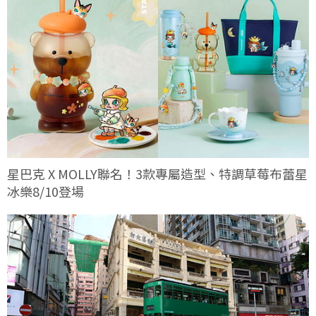
星巴克 X MOLLY聯名！3款專屬造型、特調草莓布蕾星
冰樂8/10登場