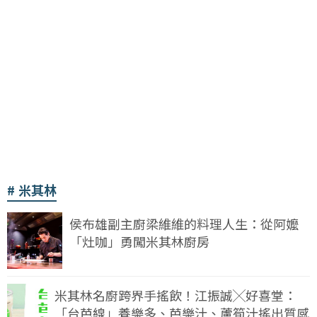
米其林
侯布雄副主廚梁維維的料理人生：從阿嬤
「灶咖」勇闖米其林廚房
米其林名廚跨界手搖飲！江振誠╳好喜堂：
「台芭線」養樂多、芭樂汁、蘆筍汁搖出質感