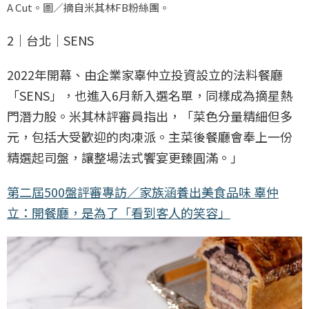
A Cut。圖／摘自米其林FB粉絲團。
2｜台北｜SENS
2022年開幕、由企業家辜仲立投資設立的法料餐廳
「SENS」，也進入6月新入選名單，同樣成為摘星熱
門潛力股。米其林評審員指出，「菜色分量精細但多
元，包括大受歡迎的肉凍派。主菜後餐廳會奉上一份
精選起司盤，讓整場法式饗宴更臻圓滿。」
第二屆500盤評審專訪／家族涵養出美食品味 辜仲
立：開餐廳，是為了「看到客人的笑容」