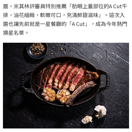
選，米其林評審員特別推薦「肋眼上蓋部位的A Cut牛
排，油花細緻，軟嫩可口，充滿鮮甜滋味」。這次入
選也讓先前就是一星餐廳的「A Cut」，成為今年熱門
摘星名單。