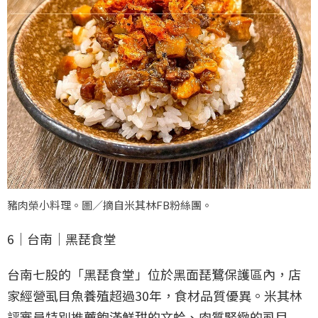
豬肉榮小料理。圖／摘自米其林FB粉絲團。
6｜台南｜黑琵食堂
台南七股的「黑琵食堂」位於黑面琵鷺保護區內，店
家經營虱目魚養殖超過30年，食材品質優異。米其林
評審員特別推薦飽滿鮮甜的文蛤、肉質緊緻的虱目