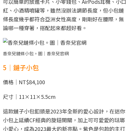
可以簡單的放進卡片、小零錢包、AirPods耳機、小口
紅、小酒精噴罐等，雖然沒辦法調節長度，但小包鏈
條長度幾乎都符合亞洲女性高度，剛剛好在腰際，無
論哪一種穿著，搭配起來都超好看。
香奈兒鏈條小包。圖｜香奈兒官網
5｜鏈子小包
價格｜NT$84,100
尺寸｜11×11×5.5cm
這款鏈子小包釦頭是2023年全新的愛心設計，在迷你
小包上延續CF經典的旋鈕開關，加上可可愛愛的琺瑯
小愛心，成為2023最大的新亮點。紫色是包款的主打