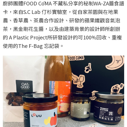
廚師團體FOOD CōMA 不藏私分享的秘制WA-ZA醬食譜
卡，來自S.C Lab 仃杉實驗室，從自家茶園與在地果
農、香草農、茶農合作設計、研發的蘋果鐵觀音氣泡
茶，黑金剛花生醬，以及由建築背景的設計師所創辦
的 A Plastic Project所研發設計的可100%回收、重複
使用的The F-Bag 忘記袋。