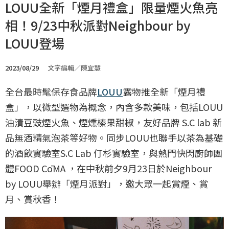
LOUU全新「煙月禮盒」限量煙火魚亮
相！9/23中秋派對Neighbour by
LOUU登場
2023/08/29
文字編輯／陳宜慧
全台最時髦保存食品牌
LOUU
露物推全新「煙月禮
盒」，以微型選物為概念，內含多款美味，包括LOUU
油漬豆豉煙火魚、煙燻榛果甜椒，友好品牌 S.C lab 新
品無酒精氣泡茶等好物。同步LOUU也聯手以茶為基礎
的酒飲實驗室S.C Lab 仃杉實驗室，與熱門快閃廚師團
體FOOD CōMA ，在中秋前夕9月23日於Neighbour
by LOUU舉辦「煙月派對」，邀大眾一起賞煙、賞
月、賞秋香！