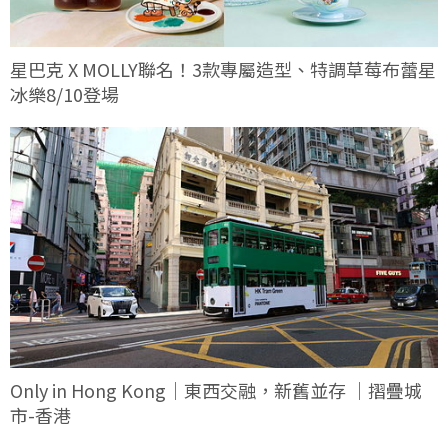
星巴克 X MOLLY聯名！3款專屬造型、特調草莓布蕾星
冰樂8/10登場
Only in Hong Kong｜東西交融，新舊並存 ｜摺疊城
市-香港