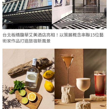
台北板橋馥華艾美酒店亮相！以策展概念串聯15位藝
術家作品打造旅宿新風景