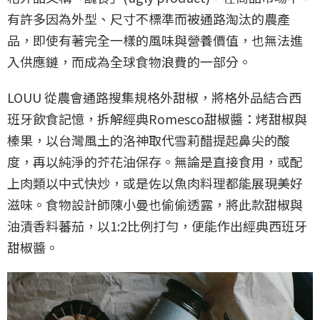
有許多因為外型、尺寸不標準而被通路淘汰的農產
品，即使有著完全一樣的風味與營養價值，也無法進
入供應鏈，而成為全球食物浪費的一部分。
LOUU 從農會通路搜集規格外甜椒，將格外品結合西
班牙飲食記憶，拆解經典Romesco甜椒醬：烤甜椒與
榛果，以台灣風土的洛神取代雪莉醋提起鼻尖的酸
度，再以純淨的芥花油保存。無論是直接食用，或配
上肉類以中式快炒，或是佐以魚肉料理都能展現美好
滋味。食物設計師陳小曼也偷偷透露，將此款甜椒與
油漬香料蕃茄，以1:2比例打勻，便能作出經典西班牙
甜椒醬。