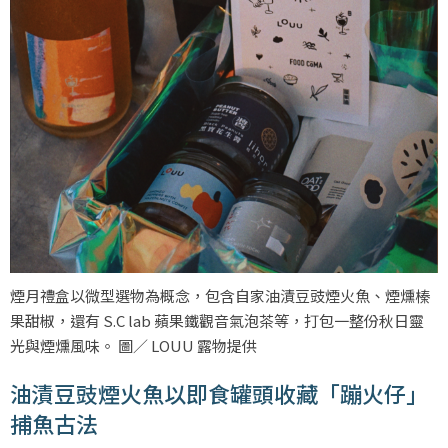
煙月禮盒以微型選物為概念，包含自家油漬豆豉煙火魚、煙燻榛
果甜椒，還有 S.C lab 蘋果鐵觀音氣泡茶等，打包一整份秋日靈
光與煙燻風味。 圖／ LOUU 露物提供
油漬豆豉煙火魚以即食罐頭收藏「蹦火仔」
捕魚古法