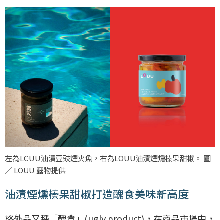
左為LOUU油漬豆豉煙火魚，右為LOUU油漬煙燻榛果甜椒。 圖
／ LOUU 露物提供
油漬煙燻榛果甜椒打造醜食美味新高度
格外品又稱「醜食」(ugly product)，在商品市場中，