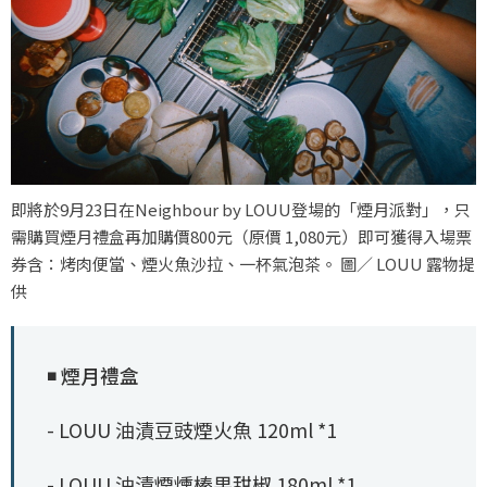
即將於9月23日在Neighbour by LOUU登場的「煙月派對」，只
需購買煙月禮盒再加購價800元（原價 1,080元）即可獲得入場票
券含：烤肉便當、煙火魚沙拉、一杯氣泡茶。 圖／ LOUU 露物提
供
◾ 煙月禮盒
- LOUU 油漬豆豉煙火魚 120ml *1
- LOUU 油漬煙燻榛果甜椒 180ml *1