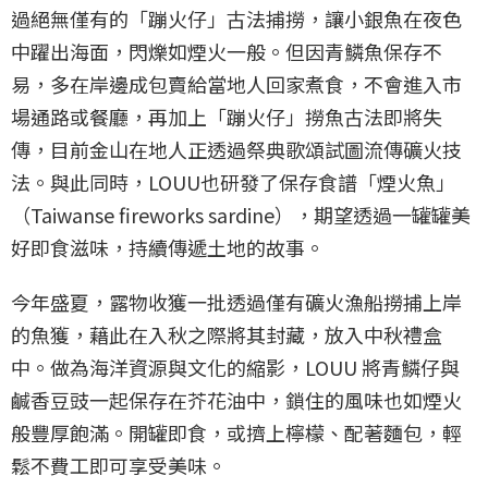
過絕無僅有的「蹦火仔」古法捕撈，讓小銀魚在夜色
中躍出海面，閃爍如煙火一般。但因青鱗魚保存不
易，多在岸邊成包賣給當地人回家煮食，不會進入市
場通路或餐廳，再加上「蹦火仔」撈魚古法即將失
傳，目前金山在地人正透過祭典歌頌試圖流傳礦火技
法。與此同時，LOUU也研發了保存食譜「煙火魚」
（Taiwanse fireworks sardine），期望透過一罐罐美
好即食滋味，持續傳遞土地的故事。
今年盛夏，露物收獲一批透過僅有礦火漁船撈捕上岸
的魚獲，藉此在入秋之際將其封藏，放入中秋禮盒
中。做為海洋資源與文化的縮影，LOUU 將青鱗仔與
鹹香豆豉一起保存在芥花油中，鎖住的風味也如煙火
般豐厚飽滿。開罐即食，或擠上檸檬、配著麵包，輕
鬆不費工即可享受美味。