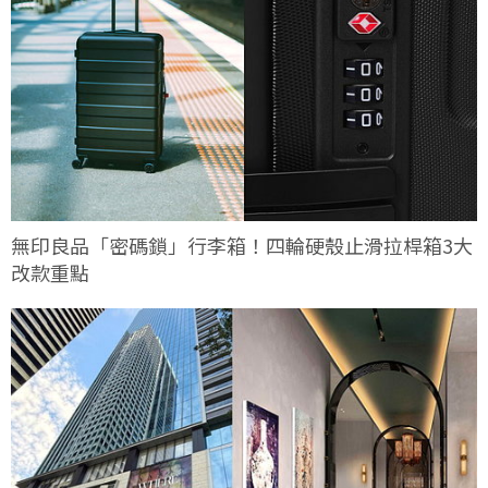
無印良品「密碼鎖」行李箱！四輪硬殼止滑拉桿箱3大
改款重點