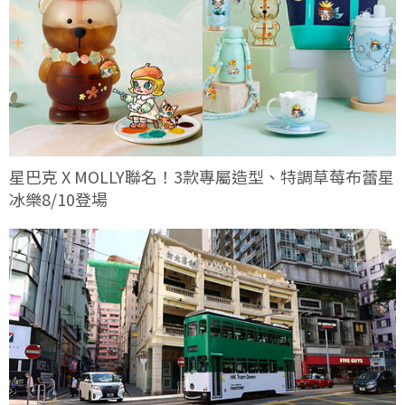
星巴克 X MOLLY聯名！3款專屬造型、特調草莓布蕾星
冰樂8/10登場