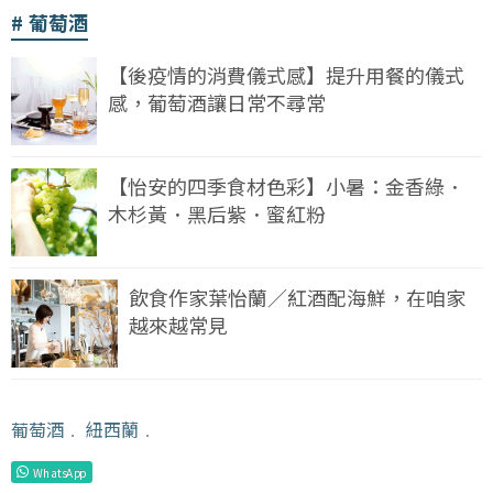
葡萄酒
【後疫情的消費儀式感】提升用餐的儀式
感，葡萄酒讓日常不尋常
【怡安的四季食材色彩】小暑：金香綠．
木杉黃．黑后紫．蜜紅粉
飲食作家葉怡蘭／紅酒配海鮮，在咱家
越來越常見
葡萄酒
﹒
紐西蘭
﹒
WhatsApp