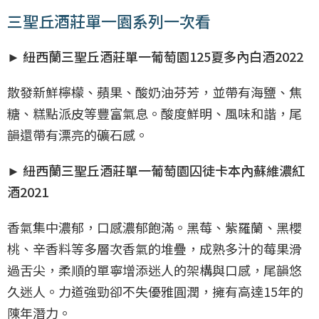
三聖丘酒莊單一園系列一次看
► 紐西蘭三聖丘酒莊單一葡萄園125夏多內白酒2022
散發新鮮檸檬、蘋果、酸奶油芬芳，並帶有海鹽、焦
糖、糕點派皮等豐富氣息。酸度鮮明、風味和諧，尾
韻還帶有漂亮的礦石感。
► 紐西蘭三聖丘酒莊單一葡萄園囚徒卡本內蘇維濃紅
酒2021
香氣集中濃郁，口感濃郁飽滿。黑莓、紫羅蘭、黑櫻
桃、辛香料等多層次香氣的堆疊，成熟多汁的莓果滑
過舌尖，柔順的單寧增添迷人的架構與口感，尾韻悠
久迷人。力道強勁卻不失優雅圓潤，擁有高達15年的
陳年潛力。