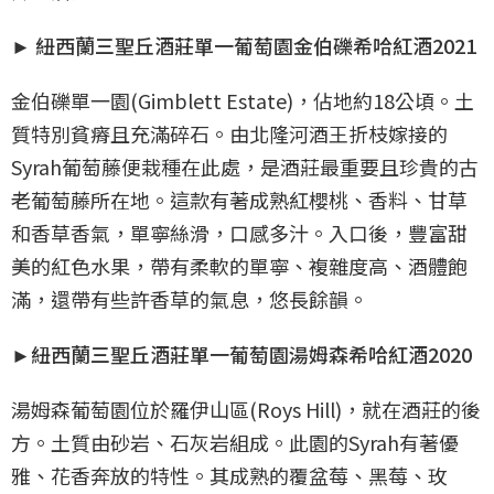
► 紐西蘭三聖丘酒莊單一葡萄園金伯礫希哈紅酒2021
金伯礫單一園(Gimblett Estate)，佔地約18公頃。土
質特別貧瘠且充滿碎石。由北隆河酒王折枝嫁接的
Syrah葡萄藤便栽種在此處，是酒莊最重要且珍貴的古
老葡萄藤所在地。這款有著成熟紅櫻桃、香料、甘草
和香草香氣，單寧絲滑，口感多汁。入口後，豐富甜
美的紅色水果，帶有柔軟的單寧、複雜度高、酒體飽
滿，還帶有些許香草的氣息，悠長餘韻。
►紐西蘭三聖丘酒莊單一葡萄園湯姆森希哈紅酒2020
湯姆森葡萄園位於羅伊山區(Roys Hill)，就在酒莊的後
方。土質由砂岩、石灰岩組成。此園的Syrah有著優
雅、花香奔放的特性。其成熟的覆盆莓、黑莓、玫