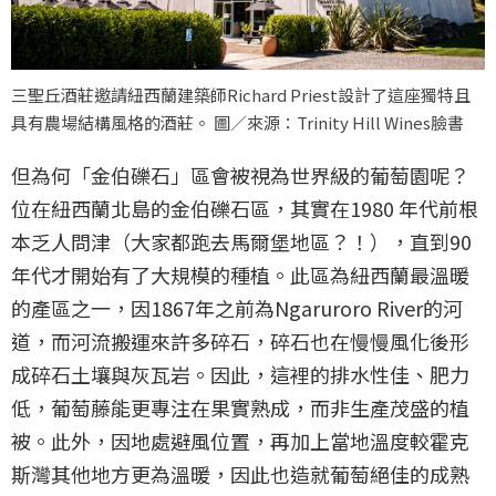
三聖丘酒莊邀請紐西蘭建築師Richard Priest設計了這座獨特且
具有農場結構風格的酒莊。 圖／來源：Trinity Hill Wines臉書
但為何「金伯礫石」區會被視為世界級的葡萄園呢？
位在紐西蘭北島的金伯礫石區，其實在1980 年代前根
本乏人問津（大家都跑去馬爾堡地區？！），直到90
年代才開始有了大規模的種植。此區為紐西蘭最溫暖
的產區之一，因1867年之前為Ngaruroro River的河
道，而河流搬運來許多碎石，碎石也在慢慢風化後形
成碎石土壤與灰瓦岩。因此，這裡的排水性佳、肥力
低，葡萄藤能更專注在果實熟成，而非生產茂盛的植
被。此外，因地處避風位置，再加上當地溫度較霍克
斯灣其他地方更為溫暖，因此也造就葡萄絕佳的成熟