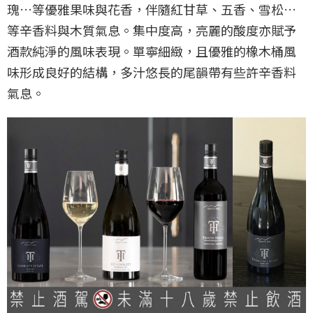
瑰…等優雅果味與花香，伴隨紅甘草、五香、雪松…
等辛香料與木質氣息。集中度高，亮麗的酸度亦賦予
酒款純淨的風味表現。單寧細緻，且優雅的橡木桶風
味形成良好的結構，多汁悠長的尾韻帶有些許辛香料
氣息。