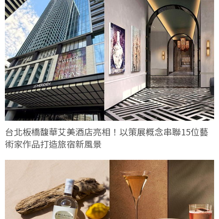
台北板橋馥華艾美酒店亮相！以策展概念串聯15位藝
術家作品打造旅宿新風景