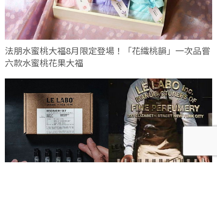
法朋水蜜桃大福8月限定登場！「花織桃韻」一次品嘗
六款水蜜桃花果大福