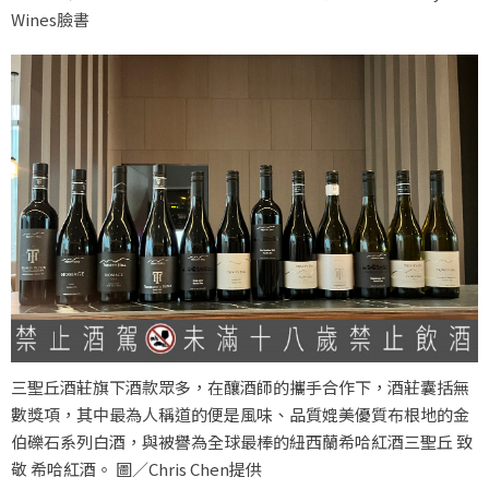
Wines臉書
三聖丘酒莊旗下酒款眾多，在釀酒師的攜手合作下，酒莊囊括無
數獎項，其中最為人稱道的便是風味、品質媲美優質布根地的金
伯礫石系列白酒，與被譽為全球最棒的紐西蘭希哈紅酒三聖丘 致
敬 希哈紅酒。 圖／Chris Chen提供