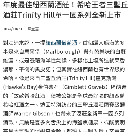
年度最佳紐西蘭酒莊！希哈王者三聖丘
酒莊Trinity Hill單一園系列全新上市
2024/10/31
陳宜慧
對酒迷來說，一提
紐西蘭
葡萄酒
，首個躍入腦海的多
半是來自馬爾堡（Marlborough）帶有芭樂味的白蘇
維濃，或是憑藉海洋性氣候、多樣化土壤所造就果香
濃郁、平衡的黑皮諾；但其實在紐西蘭也有世界級的
希哈。像是來自三聖丘酒莊(Trinity Hill)霍克斯灣
(Hawke's Bay)金伯礫石（Gimblett Gravels）區釀造
的「致敬希哈紅酒」便被公認是全球最好喝的紐西蘭
希哈紅酒之一。這回特別訪台的三聖丘酒莊國寶級釀
酒師Warren Gibson，也帶來了酒莊全新單一園系列
酒款，無論是夏多內舌尖上的海鹽焦糖感，或酸度明
亮具木質調的湯姆森希哈，都讓人一喝入迷，究竟有