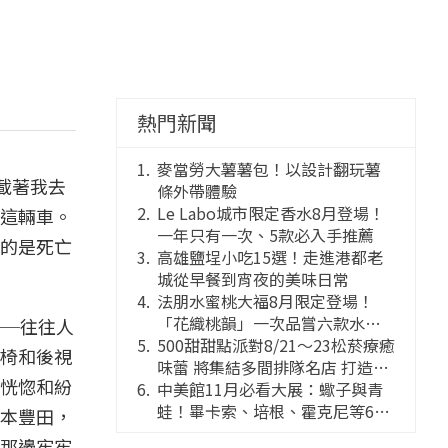
熱門新聞
麥當勞大薯薯包！以設計翻玩薯
駛載著我去
條外帶體驗
Le Labo城市限定香水8月登場！
這輛車。
一年只有一次、5款必入手推薦
的是死亡
高雄鹽埕小吃15選！走進港都老
城從早餐到宵夜的美味日常
法朋水蜜桃大福8月限定登場！
「花織桃韻」一次品嘗六款水蜜
──往往人
桃花果大福
500甜甜點派對8/21～23松菸療癒
椅和後視
味蕾 將集結多間排隊名店 打造靈
恍惚和紛
感創意的舞台
中美館11月必看大展：蠍子與青
蛙！畢卡索、培根、霍克尼等66
本豐田，
件國巨典藏亮相
那邊牢牢