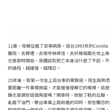
11歲，母親住進了安寧病房。這台1993年的Cor
醫院，去葬禮，去佛寺納骨塔，去好幾個跪在地上無
也是那時開始，我體認到死亡本身沒什麼了不起，不
的過程，越緩慢，越殘忍。
25年後，我第一次坐上這台車的駕駛座。陌生與熟
要距離一件事情夠遠，才能慢慢理解它的模樣。這是
鏡也是調到這個角度嗎？開車時，她脫了鞋的左腳，
亂踏下油門，駛出車庫上路前進的同時，那些飄忽的
即使經過一個世代，它的駕駛手感仍然流暢，沉穩，