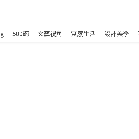
ng
500碗
文藝視角
質感生活
設計美學