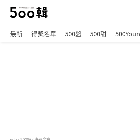
最新
得獎名單
500盤
500甜
500You
udn
/
500輯
/
專題文章