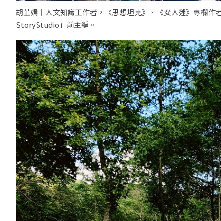
胡芷嫣｜人文知識工作者，《思想坦克》、《女人迷》專欄作
StoryStudio」前主編。