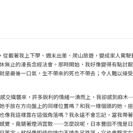
olla，從載著我上下學、週末出差、爬山旅遊，變成家人駕
休無止的漫長念經法會。那時開始，我好像變得有點討厭
就是最後一口氣，生不帶來的死也不帶去；令人難以接受
悉感交織襲來，許多銳利的情緒一湧而上，我卻感到麻木
她手放在方向盤上的同樣位置嗎？和我一樣個頭的她，座
也像我這樣靠在這個角落嗎？我永遠不會忘記，當我帶著
感覺，竟隨著煙消雲散──怎麼說呢，日本豐田不愧是日
且篤定。就好像即使你途中不慎失足跌落，它也會堅定在