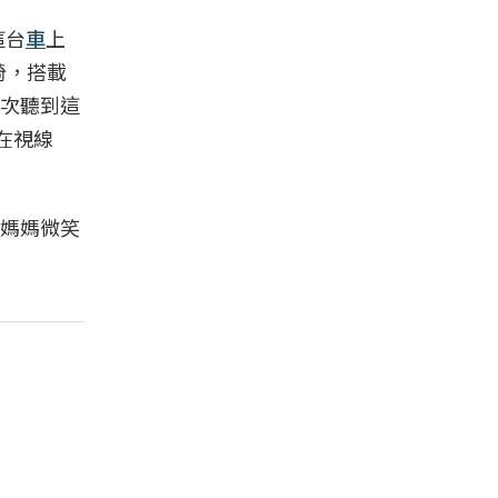
這台
車
上
椅，搭載
次聽到這
在視線
媽媽微笑