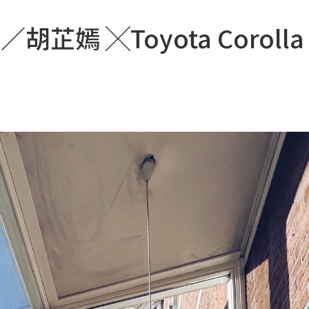
胡芷嫣 ╳Toyota Corolla 