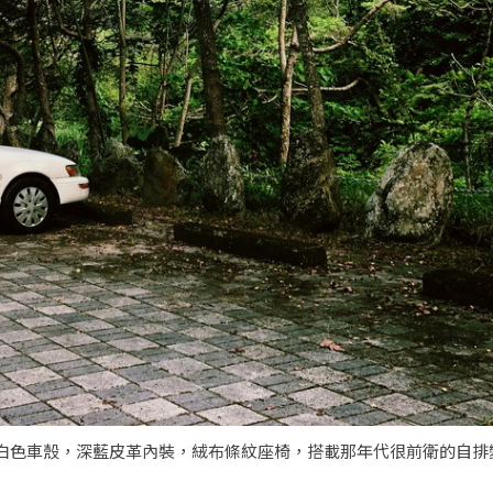
la，原裝進口，奶白色車殼，深藍皮革內裝，絨布條紋座椅，搭載那年代很前衛的自