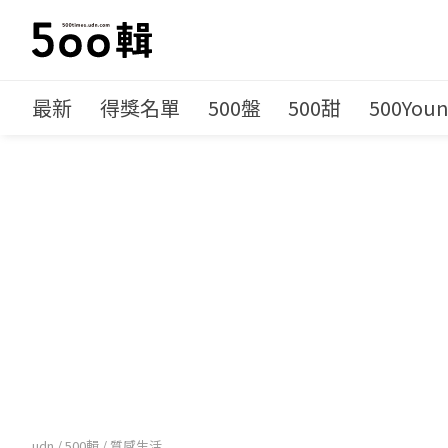
最新
得獎名單
500盤
500甜
500You
udn
/
500輯
/
質感生活