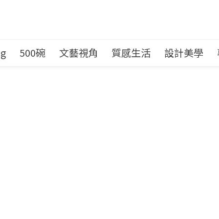
ng
500碗
文藝視角
質感生活
設計美學