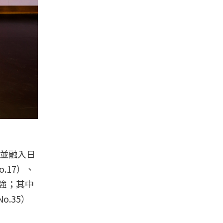
，並融入日
.17）、
50強；其中
o.35）