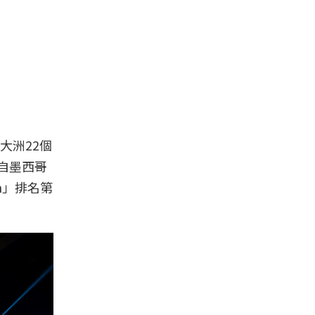
五大洲22個
來自墨西哥
n」排名第