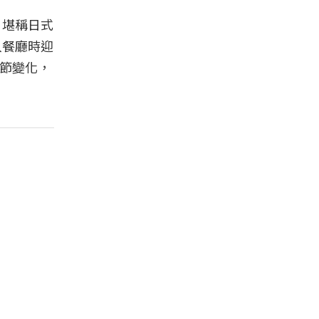
5，堪稱日式
入餐廳時迎
季節變化，