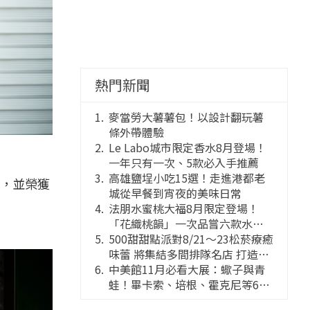
熱門新聞
麥當勞大薯薯包！以設計翻玩薯
條外帶體驗
Le Labo城市限定香水8月登場！
一年只有一次、5款必入手推薦
高雄鹽埕小吃15選！走進港都老
1，並榮獲
城從早餐到宵夜的美味日常
法朋水蜜桃大福8月限定登場！
「花織桃韻」一次品嘗六款水蜜
桃花果大福
500甜甜點派對8/21～23松菸療癒
味蕾 將集結多間排隊名店 打造靈
感創意的舞台
中美館11月必看大展：蠍子與青
蛙！畢卡索、培根、霍克尼等66
件國巨典藏亮相