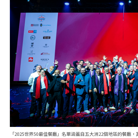
「2025世界50最佳餐廳」名單涵蓋自五大洲22個地區的餐廳，其中首次上榜