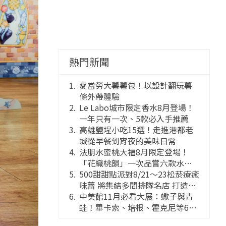
熱門新聞
麥當勞大薯薯包！以設計翻玩薯
條外帶體驗
Le Labo城市限定香水8月登場！
一年只有一次、5款必入手推薦
高雄鹽埕小吃15選！走進港都老
城從早餐到宵夜的美味日常
法朋水蜜桃大福8月限定登場！
「花織桃韻」一次品嘗六款水蜜
桃花果大福
500甜甜點派對8/21～23松菸療癒
味蕾 將集結多間排隊名店 打造靈
感創意的舞台
中美館11月必看大展：蠍子與青
蛙！畢卡索、培根、霍克尼等66
件國巨典藏亮相