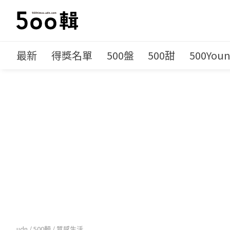
最新
得獎名單
500盤
500甜
500You
udn
/
500輯
/
質感生活