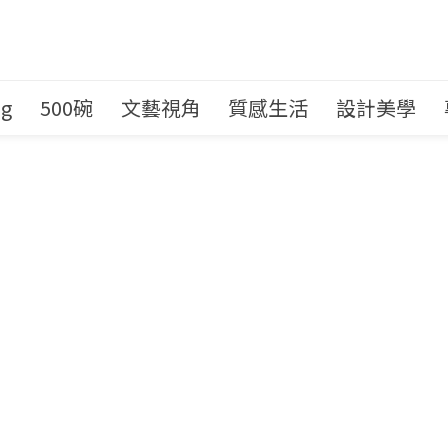
ng
500碗
文藝視角
質感生活
設計美學