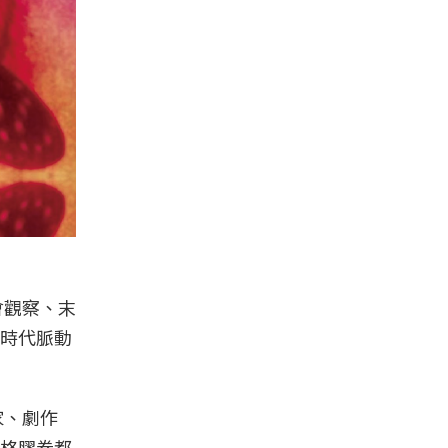
會觀察、末
時代脈動
家、劇作
格膠卷都