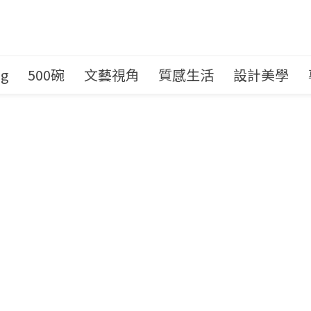
ng
500碗
文藝視角
質感生活
設計美學