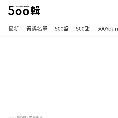
最新
得獎名單
500盤
500甜
500You
udn
/
500輯
/
文藝視角