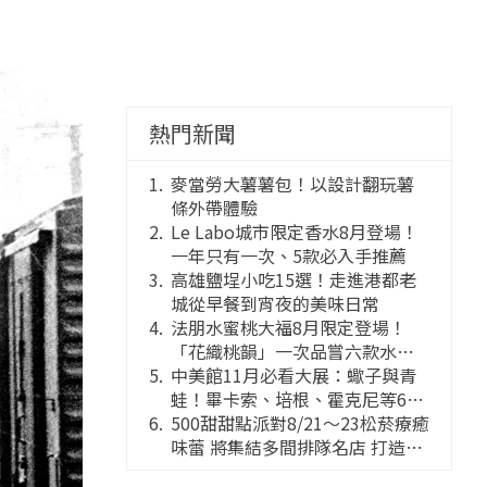
熱門新聞
麥當勞大薯薯包！以設計翻玩薯
條外帶體驗
Le Labo城市限定香水8月登場！
一年只有一次、5款必入手推薦
高雄鹽埕小吃15選！走進港都老
城從早餐到宵夜的美味日常
法朋水蜜桃大福8月限定登場！
「花織桃韻」一次品嘗六款水蜜
桃花果大福
中美館11月必看大展：蠍子與青
蛙！畢卡索、培根、霍克尼等66
件國巨典藏亮相
500甜甜點派對8/21～23松菸療癒
味蕾 將集結多間排隊名店 打造靈
感創意的舞台