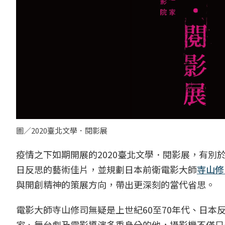
圖／2020臺北文學．閱影展
疫情之下如期開展的2020臺北文學．閱影展，有
日反思的藝術佳片，並規劃日本前衛電影大師
寺山修
與開創精神的策展方向，帶出更深刻的當代省思。
電影大師寺山修司無疑是上世紀60至70年代、日
家、舞台劇及電影導演多重身分的他，攝影機不僅只