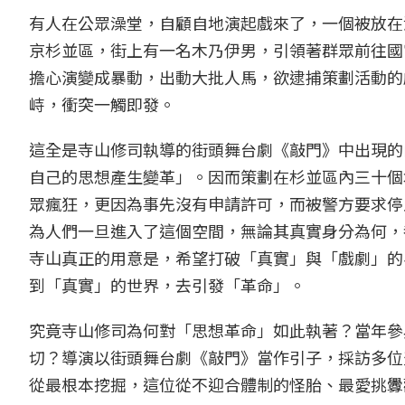
有人在公眾澡堂，自顧自地演起戲來了，一個被放在
京杉並區，街上有一名木乃伊男，引領著群眾前往國
擔心演變成暴動，出動大批人馬，欲逮捕策劃活動的
峙，衝突一觸即發。
這全是寺山修司執導的街頭舞台劇《敲門》中出現的
自己的思想產生變革」。因而策劃在杉並區內三十個
眾瘋狂，更因為事先沒有申請許可，而被警方要求停
為人們一旦進入了這個空間，無論其真實身分為何，
寺山真正的用意是，希望打破「真實」與「戲劇」的
到「真實」的世界，去引發「革命」。
究竟寺山修司為何對「思想革命」如此執著？當年參
切？導演以街頭舞台劇《敲門》當作引子，採訪多位
從最根本挖掘，這位從不迎合體制的怪胎、最愛挑釁