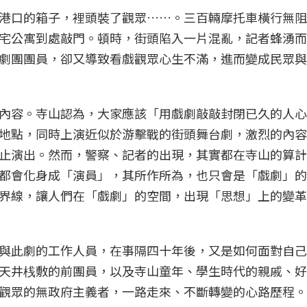
港口的箱子，裡頭裝了觀眾……。三百輛摩托車橫行無阻
宅公寓到處敲門。頓時，街頭陷入一片混亂，記者蜂湧而
劇團團員，卻又導致看戲觀眾心生不滿，進而變成民眾與
內容。寺山認為，大家應該「用戲劇敲敲封閉已久的人心
地點，同時上演近似於游擊戰的街頭舞台劇，激烈的內容
止演出。然而，警察、記者的出現，其實都在寺山的算計
都會化身成「演員」，其所作所為，也只會是「戲劇」的
界線，讓人們在「戲劇」的空間，出現「思想」上的變革
與此劇的工作人員，在事隔四十年後，又是如何面對自己
天井桟敷的前團員，以及寺山童年、學生時代的親戚、好
觀眾的無政府主義者，一路走來、不斷轉變的心路歷程。