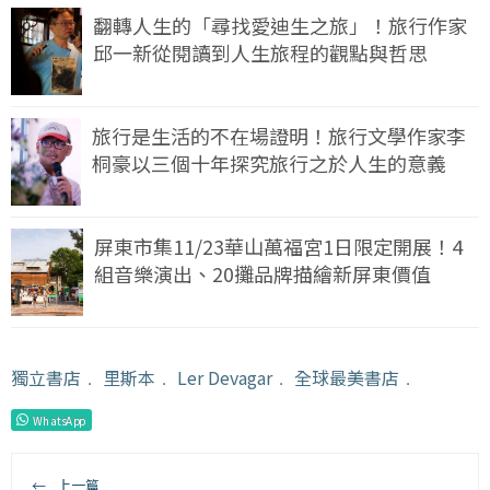
翻轉人生的「尋找愛迪生之旅」！旅行作家
邱一新從閱讀到人生旅程的觀點與哲思
旅行是生活的不在場證明！旅行文學作家李
桐豪以三個十年探究旅行之於人生的意義
屏東市集11/23華山萬福宮1日限定開展！4
組音樂演出、20攤品牌描繪新屏東價值
獨立書店
﹒
里斯本
﹒
Ler Devagar
﹒
全球最美書店
﹒
WhatsApp
←
上一篇