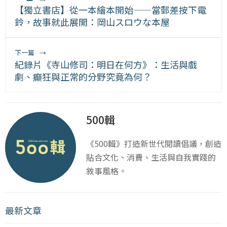
【獨立書店】從一本繪本開始——當郵差按下電
鈴，故事就此展開：岡山スロウな本屋
下一篇
→
紀錄片《寺山修司：明日在何方》：生活與戲
劇、癲狂與正常的分野究竟為何？
500輯
《500輯》打造新世代閱讀倡議，創造
貼合文化、消費、生活與自我實踐的
敘事風格。
最新文章