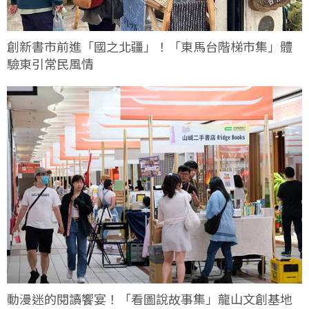
創新書市前進「國之北疆」！「東馬台階梯市集」體
驗東引常民風情
動漫迷的閱讀饗宴！「看圖說故事集」龍山文創基地