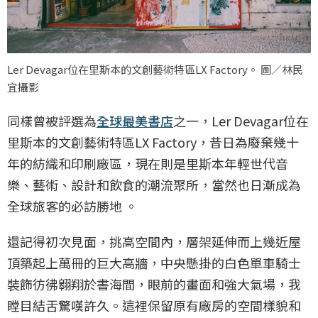
Ler Devagar位在里斯本的文創藝術特區LX Factory。 圖／林民
宜攝影
同樣曾被評選為
全球最美書店
之一，Ler Devagar位在
里斯本的文創藝術特區LX Factory，昔日為廢棄幾十
年的紡織和印刷廠區，現在則是里斯本年輕世代音
樂、藝術、設計和飲食的潮流聚所，當然也日漸成為
全球旅客的必訪勝地 。
還記得初次見面，挑高空間內，層架延伸而上幾近屋
頂築起上萬冊的巨大高牆，中央懸掛的白色單車騎士
裝飾彷彿翱翔於書海間，眼前的畫面和強大氣場，我
瞠目結舌驚嘆許久。這裡保留原有廠房的空間樣貌和