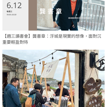
【週三讀書會】龔書章：浮城是現實的想像，面對沉
重要輕盈對待