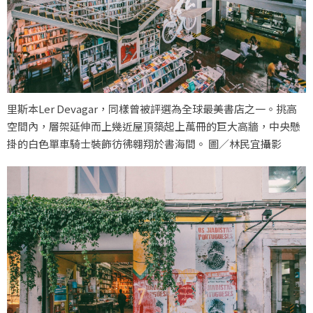
里斯本Ler Devagar，同樣曾被評選為全球最美書店之一。挑高
空間內，層架延伸而上幾近屋頂築起上萬冊的巨大高牆，中央懸
掛的白色單車騎士裝飾彷彿翱翔於書海間。 圖／林民宜攝影