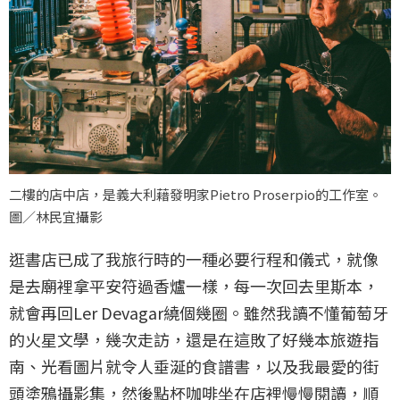
二樓的店中店，是義大利藉發明家Pietro Proserpio的工作室。
圖／林民宜攝影
逛書店已成了我旅行時的一種必要行程和儀式，就像
是去廟裡拿平安符過香爐一樣，每一次回去里斯本，
就會再回Ler Devagar繞個幾圈。雖然我讀不懂葡萄牙
的火星文學，幾次走訪，還是在這敗了好幾本旅遊指
南、光看圖片就令人垂涎的食譜書，以及我最愛的街
頭塗鴉攝影集，然後點杯咖啡坐在店裡慢慢閱讀，順