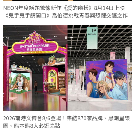
NEON年度話題驚悚新作《愛的魔樣》8月14日上映
《鬼手鬼手請開口》喬伯德挑戰青春與恐懼交纏之作
2026南港文博會8/6登場！集結870家品牌、黑潮星樂
園、熊本熊8大必逛亮點