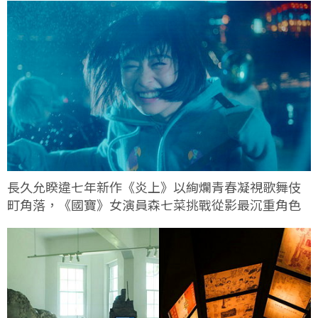
長久允睽違七年新作《炎上》以絢爛青春凝視歌舞伎
町角落，《國寶》女演員森七菜挑戰從影最沉重角色