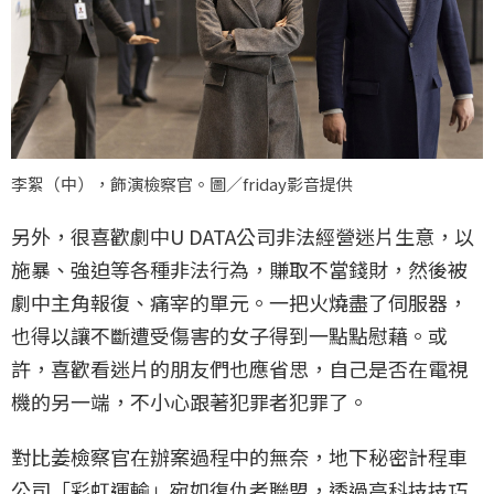
李絮（中），飾演檢察官。圖／friday影音提供
另外，很喜歡劇中U DATA公司非法經營迷片生意，以
施暴、強迫等各種非法行為，賺取不當錢財，然後被
劇中主角報復、痛宰的單元。一把火燒盡了伺服器，
也得以讓不斷遭受傷害的女子得到一點點慰藉。或
許，喜歡看迷片的朋友們也應省思，自己是否在電視
機的另一端，不小心跟著犯罪者犯罪了。
對比姜檢察官在辦案過程中的無奈，地下秘密計程車
公司「彩虹運輸」宛如復仇者聯盟，透過高科技技巧