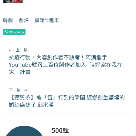
韓劇
﹒
劇評
﹒
模範計程車
﹒
WhatsApp
←
上一篇
抗疫行動，內容創作者不缺席！阿滴攜手
YouTube號召上百位創作者加入「#好家在我在
家」計畫
下一篇
→
【優質系】被「雷」打到的瞬間 返鄉創生鹽埕的
婚紗店孫子 邱承漢
500輯