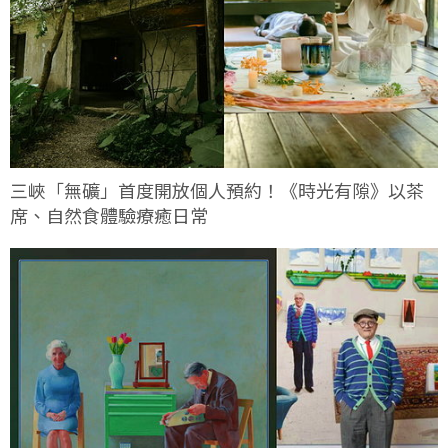
三峽「無礦」首度開放個人預約！《時光有隙》以茶
席、自然食體驗療癒日常