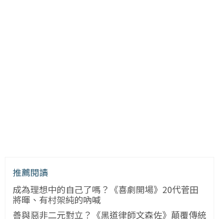
推薦閱讀
成為理想中的自己了嗎？《喜劇開場》20代菅田
將暉、有村架純的吶喊
善與惡非二元對立？《黑道律師文森佐》顛覆傳統