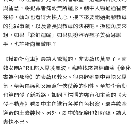
與智慧，將犯罪者痛毆無所遁形。劇中人物通通智商
在線，觀眾也看得大快人心，接下來要開始揭發教母
的犯罪事蹟，以及會長與教母的決裂吧。換種角度來
想，如果「彩虹運輸」如果與檢察界瘋子姜荷娜聯
手，也許所向無敵吧？
《模範計程車》最讓人驚豔的，非表藝珍莫屬了。南
韓女團APRIL陷入霸凌風波，臨時找來曾經飾演《金秘
書為何那樣》的表藝珍救火。很喜歡她劇中爽快又霸
氣，帶著傷痛卻又願意行俠仗義的個性。至於李帝勳
也算開發了新戲路，如同同檔期的鄭容和主演的《大
發不動產》看劇中主角進行各種角色扮演，最喜歡金
道奇的土豪裝扮。另外，劇中的配樂也好好聽，讓人
爽快不已。