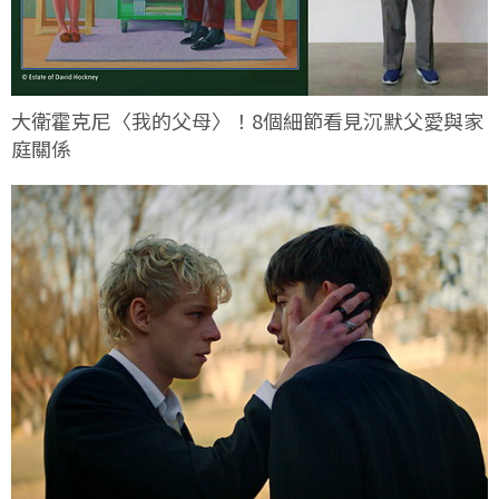
大衛霍克尼〈我的父母〉！8個細節看見沉默父愛與家
庭關係