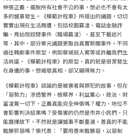
伸張正義，擺脫所有社會不公的事，想必也不會有太
多的憾事發生。《模範計程車》所提出的議題，切切
實實出現在生活周遭，包括校園霸凌、電話金融詐
騙、育幼院奴隸事件（職場霸凌）、甚至下載迷片
等，其中，部分單元議題更取自真實新聞事件。不同
過往韓劇事件原型，例如華城殺人案等或許離我們生
活尚遠，《模範計程車》的原型，真的就是很常發生
在身邊的事。想揭發真相，卻又顯得無力。
《模範計程車》談論的是被害者與罪犯的故事，但在
「惡勢力」滲透警界、檢察界，利益薰心，政治、財
富凌駕一切下，正義真能完全伸張嗎？權力、地位不
會影響判決結果嗎？受傷害的仍然是市井小民們，只
能選擇放下，不然就是讓憾事不斷重演。善真的不能
戰勝邪惡嗎？張代表：「要用善來戰勝惡，以惡制