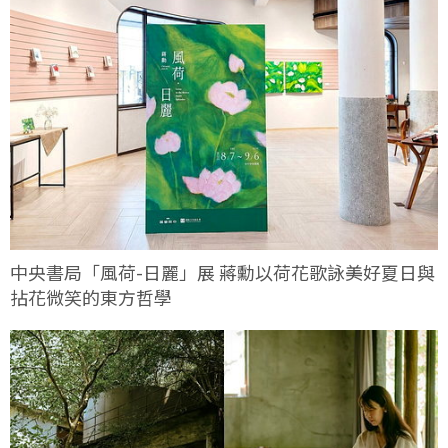
中央書局「風荷-日麗」展 蔣勳以荷花歌詠美好夏日與
拈花微笑的東方哲學