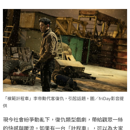
「模範計程車」李帝勳代客復仇，引起話題。圖／friDay影音提
供
現今社會紛爭動亂下，復仇類型戲劇，帶給觀眾一絲
的快感與暖流。如果有一台「計程車」，可以為大家