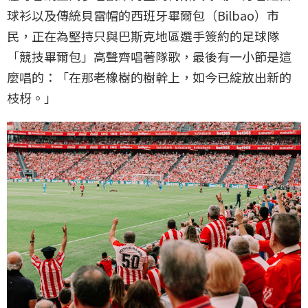
球衫以及傳統貝雷帽的西班牙畢爾包（Bilbao）市
民，正在為堅持只與巴斯克地區選手簽約的足球隊
「競技畢爾包」高聲齊唱著隊歌，最後有一小節是這
麼唱的：「在那老橡樹的樹幹上，如今已綻放出新的
枝枒。」