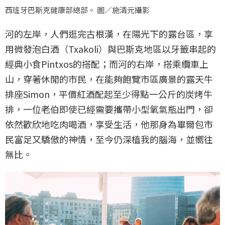
西班牙巴斯克健康部總部。 圖／施清元攝影
河的左岸，人們逛完古根漢，在陽光下的露台區，享
用微發泡白酒（Txakoli）與巴斯克地區以牙籤串起的
經典小食Pintxos的搭配；而河的右岸，搭乘纜車上
山，穿著休閒的市民，在能夠飽覽市區廣景的露天牛
排座Simon，平價紅酒配起至少得點一公斤的炭烤牛
排，一位老伯即使已經需要攜帶小型氧氣瓶出門，卻
依然歡欣地吃肉喝酒，享受生活，他那身為畢爾包市
民富足又驕傲的神情，至今仍深植我的腦海，並嚮往
無比。