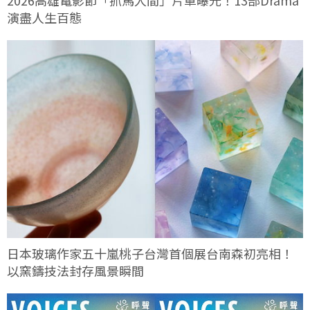
演盡人生百態
日本玻璃作家五十嵐桃子台灣首個展台南森初亮相！
以窯鑄技法封存風景瞬間