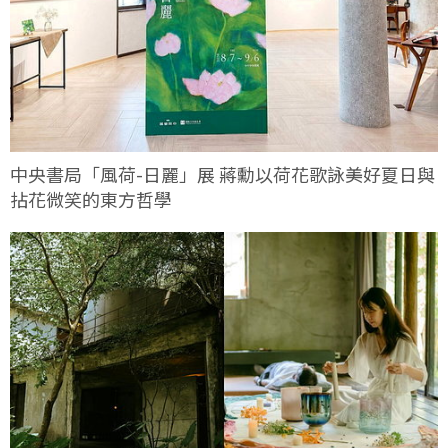
中央書局「風荷-日麗」展 蔣勳以荷花歌詠美好夏日與
拈花微笑的東方哲學