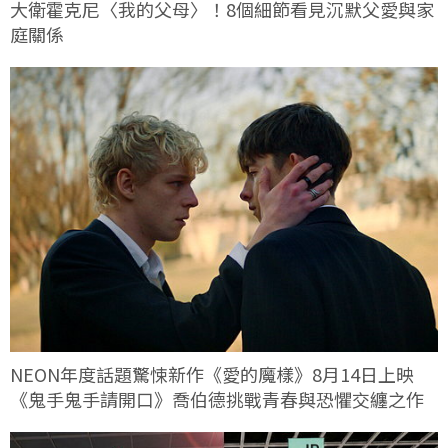
大衛霍克尼〈我的父母〉！8個細節看見沉默父愛與家
庭關係
NEON年度話題驚悚新作《愛的魔樣》8月14日上映
《鬼手鬼手請開口》喬伯德挑戰青春與恐懼交纏之作