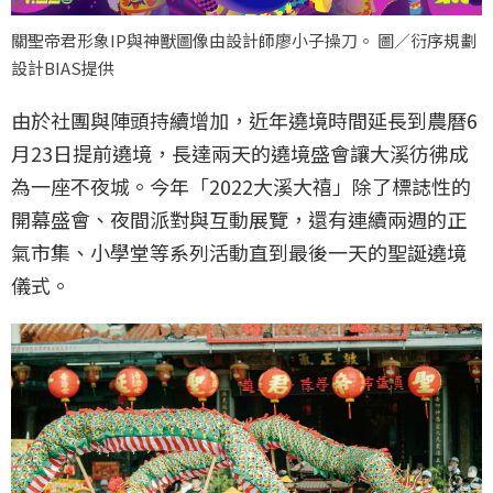
關聖帝君形象IP與神獸圖像由設計師廖小子操刀。 圖／衍序規劃
設計BIAS提供
由於社團與陣頭持續增加，近年遶境時間延長到農曆6
月23日提前遶境，長達兩天的遶境盛會讓大溪彷彿成
為一座不夜城。今年「2022大溪大禧」除了標誌性的
開幕盛會、夜間派對與互動展覽，還有連續兩週的正
氣市集、小學堂等系列活動直到最後一天的聖誕遶境
儀式。