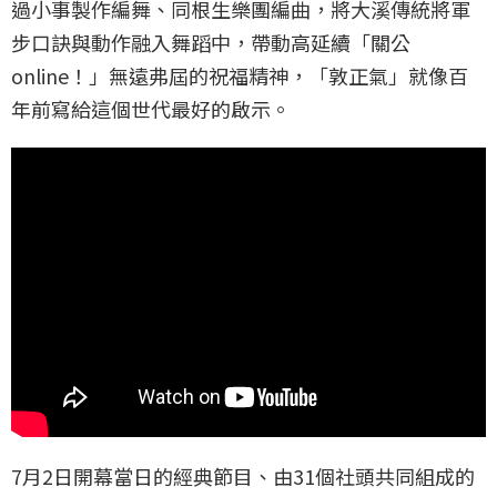
過小事製作編舞、同根生樂團編曲，將大溪傳統將軍
步口訣與動作融入舞蹈中，帶動高延續「關公
online！」無遠弗屆的祝福精神，「敦正氣」就像百
年前寫給這個世代最好的啟示。
7月2日開幕當日的經典節目、由31個社頭共同組成的