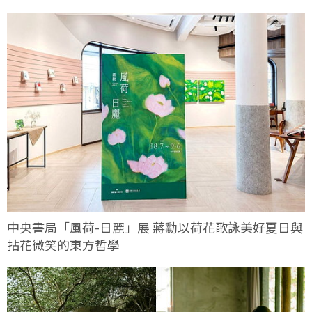
中央書局「風荷-日麗」展 蔣勳以荷花歌詠美好夏日與
拈花微笑的東方哲學