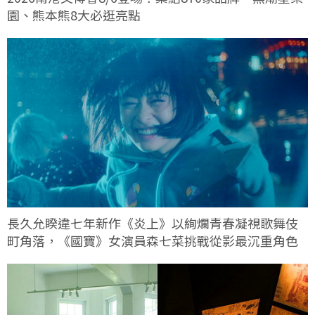
園、熊本熊8大必逛亮點
長久允睽違七年新作《炎上》以絢爛青春凝視歌舞伎
町角落，《國寶》女演員森七菜挑戰從影最沉重角色