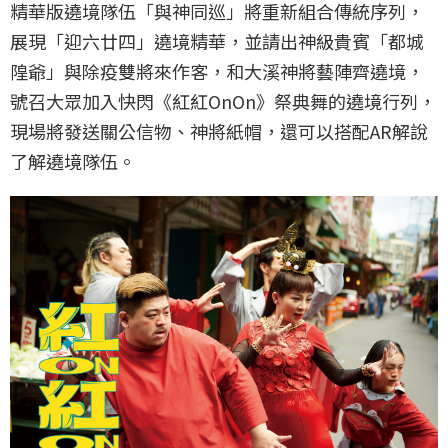
精華版遶境隊伍「與神同巡」​將重新組合傳統序列，
展現「迎六廿四」遶境精華，並請出神級貴賓「都城
隍爺」與除疫雙將來作客，和大溪神將藝陣齊遶境，
號召大眾加入快閃《紅紅OnOn》祭典舞的遶境行列，
現場將發送關公信物、神將紙帽，還可以搭配AR解說
了解遶境隊伍。