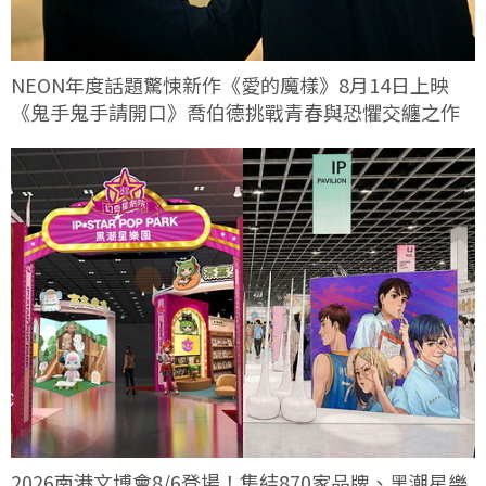
NEON年度話題驚悚新作《愛的魔樣》8月14日上映
《鬼手鬼手請開口》喬伯德挑戰青春與恐懼交纏之作
2026南港文博會8/6登場！集結870家品牌、黑潮星樂