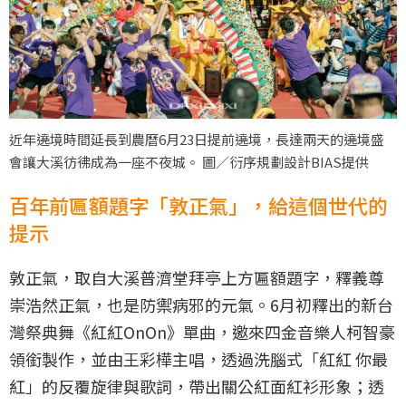
近年遶境時間延長到農曆6月23日提前遶境，長達兩天的遶境盛
會讓大溪彷彿成為一座不夜城。 圖／衍序規劃設計BIAS提供
百年前匾額題字「敦正氣」，給這個世代的
提示
敦正氣，取自大溪普濟堂拜亭上方匾額題字，釋義尊
崇浩然正氣，也是防禦病邪的元氣。6月初釋出的新台
灣祭典舞《紅紅OnOn》單曲，邀來四金音樂人柯智豪
領銜製作，並由王彩樺主唱，透過洗腦式「紅紅 你最
紅」的反覆旋律與歌詞，帶出關公紅面紅衫形象；透