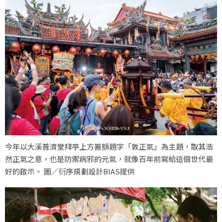
今年以大溪普濟堂拜亭上方匾額題字「敦正氣」為主題，取其浩
然正氣之意，也是防禦病邪的元氣，就像百年前寫給這個世代最
好的啟示。 圖／衍序規劃設計BIAS提供