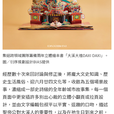
集結跨領域團隊籌備兩年立體繪本書「大溪大禧DAXI DAXI」。
圖／衍序規劃設計BIAS提供
經歷數十次來回討論與修正後，將龐大文史知識、歷
史生活風俗、迎六月廿四文化等，收斂為五個場景故
事，濃縮成一部史詩級的全年齡城市故事集，每一個
頁面中更安插許多別出心裁的立體小翻頁或拉頁設
計，並由文字編輯包叔平以平實、逗趣的口吻，描述
聖帝公對大溪人的重要性，以及在祂生日到來之前，