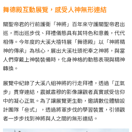
舞德殿互動展覽，感受人神無形連結
關聖帝君的行前護衛「神將」百年來守護關聖帝君出
巡，而出巡步伐、拜禮儀態具有其特色和意義，代代
相傳。今年度的大溪大禧特展「舞德殿」以「神將精
神的傳承」為核心，展出大溪社頭祀奉之神將，與當
人們穿戴上神裝裝備時，化身神格的動態表現與精神
轉換。
展覽中紀錄了大溪八組神將的行走拜禮，透過「正氣
步」貫穿連結，震撼肅穆的影像讓觀者真實感受信仰
中的凝心正氣。為了讓展覽更生動，邀請數位體驗設
計團隊「叄式」，透過將軍步伐的學習裝置，引領觀
者一步步找到神將與人之間的無形連結。