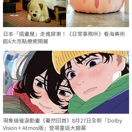
日本「插畫屋」走進屏東！《日常事務所》看海美術
館6大亮點療癒開展
現象級催淚動畫《驀然回首》8月27日全新「Dolby
Vision＋Atmos版」登場重返大銀幕