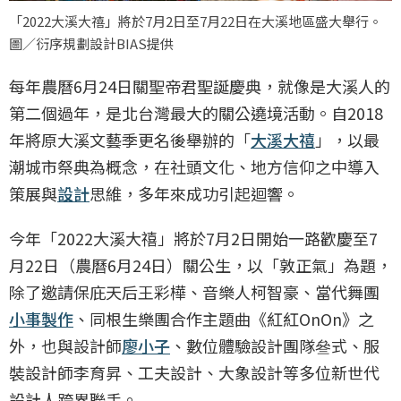
「2022大溪大禧」將於7月2日至7月22日在大溪地區盛大舉行。
圖／衍序規劃設計BIAS提供
每年農曆6月24日關聖帝君聖誕慶典，就像是大溪人的
第二個過年，是北台灣最大的關公遶境活動。自2018
年將原大溪文藝季更名後舉辦的「
大溪大禧
」，以最
潮城市祭典為概念，在社頭文化、地方信仰之中導入
策展與
設計
思維，多年來成功引起迴響。
今年「2022大溪大禧」將於7月2日開始一路歡慶至7
月22日（農曆6月24日）關公生，以「敦正氣」為題，
除了邀請保庇天后王彩樺、音樂人柯智豪、當代舞團
小事製作
、同根生樂團合作主題曲《紅紅OnOn》之
外，也與設計師
廖小子
、數位體驗設計團隊叄式、服
裝設計師李育昇、工夫設計、大象設計等多位新世代
設計人跨界聯手。