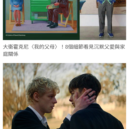
大衛霍克尼〈我的父母〉！8個細節看見沉默父愛與家
庭關係