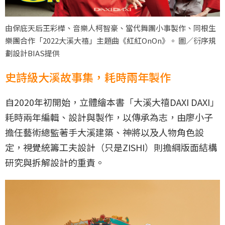
由保庇天后王彩樺、音樂人柯智豪、當代舞團小事製作、同根生
樂團合作「2022大溪大禧」主題曲《紅紅OnOn》。 圖／衍序規
劃設計BIAS提供
史詩級大溪故事集，耗時兩年製作
自2020年初開始，立體繪本書「大溪大禧DAXI DAXI」
耗時兩年編輯、設計與製作，以傳承為志，由廖小子
擔任藝術總監著手大溪建築、神將以及人物角色設
定，視覺統籌工夫設計（只是ZISHI）則擔綱版面結構
研究與拆解設計的重責。