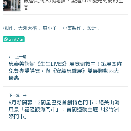
段香氣到入喉尾韻，塑造風味優先的簡約空
間
桃園
﹒
大溪大禧
﹒
廖小子
﹒
小事製作
﹒
設計
﹒
WhatsApp
←
上一篇
忠泰美術館《生生LIVES》展覽倒數中！策展團隊
免費專場導覽，與《安藤忠雄展》雙展聯動兩大
優惠
下一篇
→
6月新開幕！2間星巴克首創特色門市：絕美山海
風景「福隆觀海門市」，首間運動主題「松竹洲
際門市」