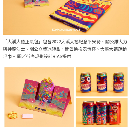
「大溪大禧正氣包」包含2022大溪大禧紀念平安符​、關公維大力
與神龍沙士、關公立體冰磚盒、關公換換表情杯​、大溪大禧運動
毛巾​。 圖／衍序規劃設計BIAS提供