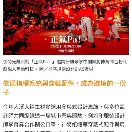
夜間光雕派對「正氣Pa！」邀請新勝景掌中劇團將傳統鬧台扮仙
戲融入互動科技。 圖／衍序規劃設計BIAS提供
依循指標系統與穿戴配件，成為遶境的一份
子
今年大溪大禧主視覺運用參與式設計思維，與多位設
計師共同編織這一場城市祭典體驗，例如和服裝設計
師李育昇合作關公口罩、神將紙帽等穿戴式配件與周