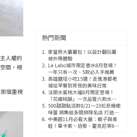
熱門新聞
麥當勞大薯薯包！以設計翻玩薯
民主人權的
條外帶體驗
Le Labo城市限定香水8月登場！
空間，視
一年只有一次、5款必入手推薦
高雄鹽埕小吃15選！走進港都老
城從早餐到宵夜的美味日常
往那個重視
法朋水蜜桃大福8月限定登場！
「花織桃韻」一次品嘗六款水蜜
桃花果大福
500甜甜點派對8/21～23松菸療癒
味蕾 將集結多間排隊名店 打造靈
感創意的舞台
中美館11月必看大展：蠍子與青
蛙！畢卡索、培根、霍克尼等66
件國巨典藏亮相