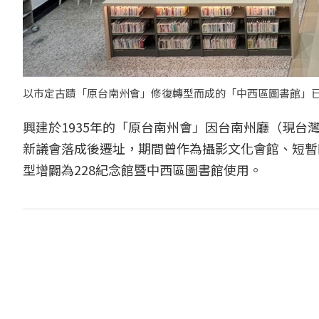
以市定古蹟「原台南州會」修復轉型而成的「中西區圖書館」已於
興建於1935年的「原台南州會」因台南州廳（現台
新議會落成後遷址，期間曾作為攝影文化會館、短暫閒
型增闢為228紀念館暨中西區圖書館使用。