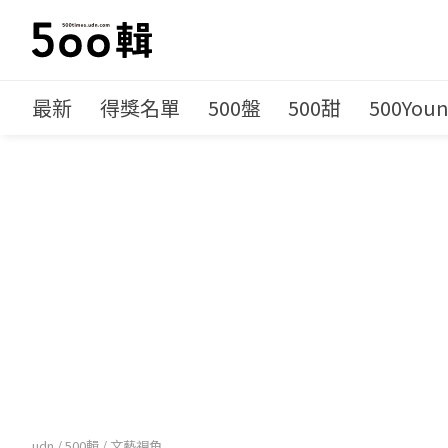
最新
得獎名單
500盤
500甜
500You
udn
/
500輯
/
文藝視角