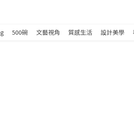
ng
500碗
文藝視角
質感生活
設計美學