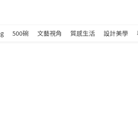
ng
500碗
文藝視角
質感生活
設計美學