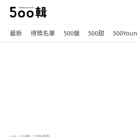
最新
得獎名單
500盤
500甜
500You
udn
/
500輯
/
文藝視角