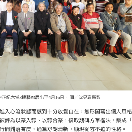
正紀念堂3樓藝廊展出至4月16日。 圖／沈昱嘉攝影
進入心流狀態而感到十分放鬆自在，無形間寫出個人風格
被評為以篆入隸、以隸合篆，復取魏碑方筆楷法，築成「
行間錯落有度，通篇舒朗清新，顯現從容不迫的性格。