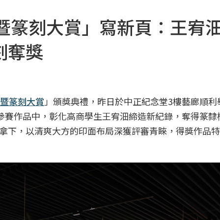
法暨篆刻大賞」寫新頁：王宥
刻奪獎
暨篆刻大賞
」頒獎典禮，昨日於中正紀念堂3樓藝廊順利
件參賽作品中，彰化高商學生王宥沺締造新紀錄，奪得篆隸
拿下，以清爽大方的印面布局深獲評審青睞，得獎作品特