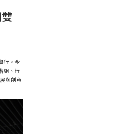
沺雙
舉行。今
楷組、行
展與創意