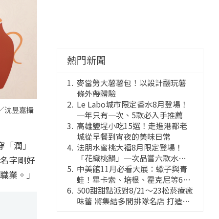
熱門新聞
麥當勞大薯薯包！以設計翻玩薯
條外帶體驗
Le Labo城市限定香水8月登場！
／沈昱嘉攝
一年只有一次、5款必入手推薦
高雄鹽埕小吃15選！走進港都老
城從早餐到宵夜的美味日常
穿「潤」
法朋水蜜桃大福8月限定登場！
「花織桃韻」一次品嘗六款水蜜
名字剛好
桃花果大福
中美館11月必看大展：蠍子與青
職業。」
蛙！畢卡索、培根、霍克尼等66
件國巨典藏亮相
500甜甜點派對8/21～23松菸療癒
味蕾 將集結多間排隊名店 打造靈
感創意的舞台