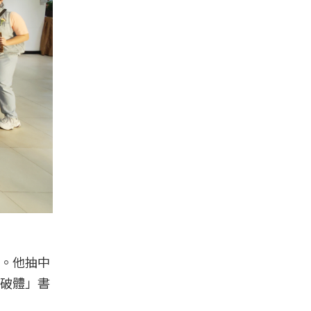
。他抽中
破體」書