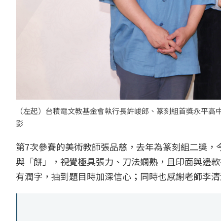
（左起）台積電文教基金會執行長許峻郎、篆刻組首獎永平高中
影
第7次參賽的美術教師張品慈，去年為篆刻組二獎，
與「餅」，視覺極具張力、刀法嫻熟，且印面與邊款
有潤字，抽到題目時加深信心；同時也感謝老師李清