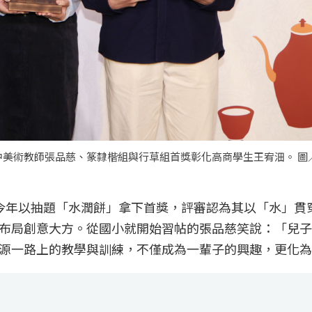
美術教師張品慈、篆隸楷組與行草組首獎彰化高商學生王宥沺。 圖
今年以抽題「水潤餅」拿下首獎，評審認為其以「水」貫
布局創意大方。從國小就開始習帖的張品慈笑說：「兒子
源一路上的教學與訓練，不僅成為一輩子的興趣，更化為