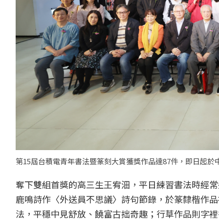
第15屆台積電青年書法暨篆刻大賞獲獎作品達87件，即日起於中
奪下雙組首獎的高三生王宥沺，平日練習書法時經常
鹿鳴詩作〈外送員不思議〉詩句節錄，於篆隸楷作品
法，平穩中見舒放、饒富古拙奇趣；行草作品則字裡