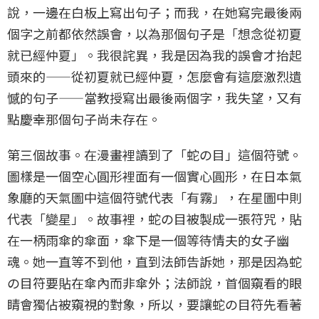
說，一邊在白板上寫出句子；而我，在她寫完最後兩
個字之前都依然誤會，以為那個句子是「想念從初夏
就已經仲夏」。我很詫異，我是因為我的誤會才抬起
頭來的——從初夏就已經仲夏，怎麼會有這麼激烈遺
憾的句子——當教授寫出最後兩個字，我失望，又有
點慶幸那個句子尚未存在。
第三個故事。在漫畫裡讀到了「蛇の目」這個符號。
圖樣是一個空心圓形裡面有一個實心圓形，在日本氣
象廳的天氣圖中這個符號代表「有霧」，在星圖中則
代表「變星」。故事裡，蛇の目被製成一張符咒，貼
在一柄雨傘的傘面，傘下是一個等待情夫的女子幽
魂。她一直等不到他，直到法師告訴她，那是因為蛇
の目符要貼在傘內而非傘外；法師說，首個窺看的眼
睛會獨佔被窺視的對象，所以，要讓蛇の目符先看著