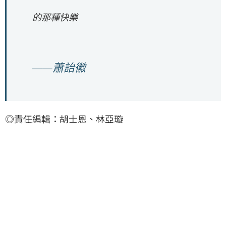
的那種快樂
——蕭詒徽
◎責任編輯：胡士恩、林亞璇