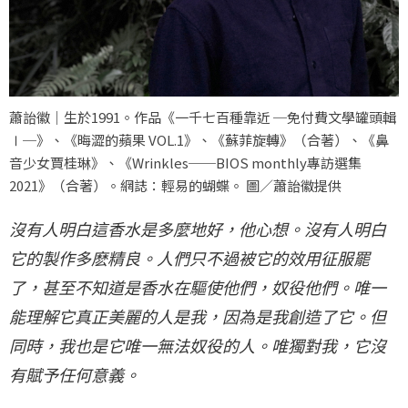
蕭詒徽｜生於1991。作品《一千七百種靠近 ─免付費文學罐頭輯
Ⅰ─》、《晦澀的蘋果 VOL.1》、《蘇菲旋轉》（合著）、《鼻
音少女賈桂琳》、《Wrinkles──BIOS monthly專訪選集
2021》（合著）。網誌：輕易的蝴蝶。 圖／蕭詒徽提供
沒有人明白這香水是多麼地好，他心想。沒有人明白
它的製作多麽精良。人們只不過被它的效用征服罷
了，甚至不知道是香水在驅使他們，奴役他們。唯一
能理解它真正美麗的人是我，因為是我創造了它。但
同時，我也是它唯一無法奴役的人。唯獨對我，它沒
有賦予任何意義。