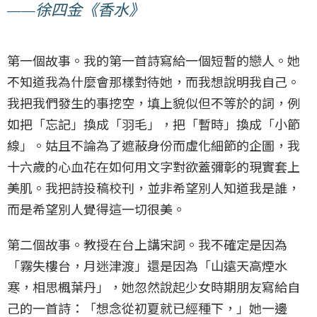
——徐四金《香水》
第一個故事。我的第一首詩寫給一個短暫的戀人。她
不知道我為什麼會那樣對待她，而我想說明我自己。
我把我們發生的事挖空，填上貌似但不等於的詞，例
如把「忘記」換成「羽毛」，把「暫時」換成「小節
線」。姑且不論為了遮蔽身份而虛化細節的企圖，我
十六歲的心血花在如何用文字對欲蓋彌彰的現實套上
美肌。我把詩投稿校刊，並非希望別人知道我是誰，
而是希望別人覺得這一切很美。
第二個故事。教授在台上講宋詞。我不確定是因為
「霧失樓台，月迷津渡」還是因為「山遠天高煙水
寒，相思楓葉丹」，她忽然說起少女時期朋友寫給自
己的一首詩：「想念從初夏就已經種下，」她一邊