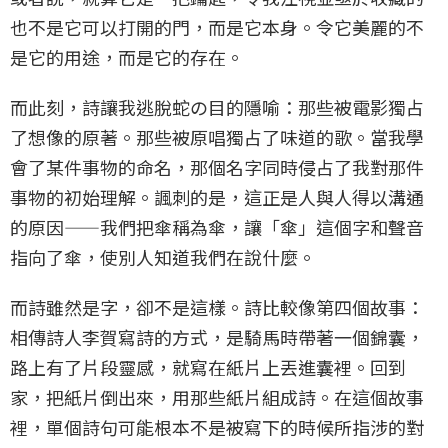
也不是它可以打開的門，而是它本身。令它美麗的不
是它的用途，而是它的存在。
而此刻，詩讓我逃脫蛇の目的隱喻：那些被電影獨占
了想像的原著。那些被原唱獨占了味道的歌。當我學
會了某件事物的命名，那個名字同時侵占了我對那件
事物的初始理解。諷刺的是，這正是人與人得以溝通
的原因——我們把傘稱為傘，讓「傘」這個字和聲音
指向了傘，使別人知道我們在說什麼。
而詩雖然是字，卻不是這樣。詩比較像第四個故事：
相傳詩人李賀寫詩的方式，是騎馬時帶著一個錦囊，
路上有了片段靈感，就寫在紙片上丟進囊裡。回到
家，把紙片倒出來，用那些紙片組成詩。在這個故事
裡，單個詩句可能根本不是被寫下的時候所指涉的對