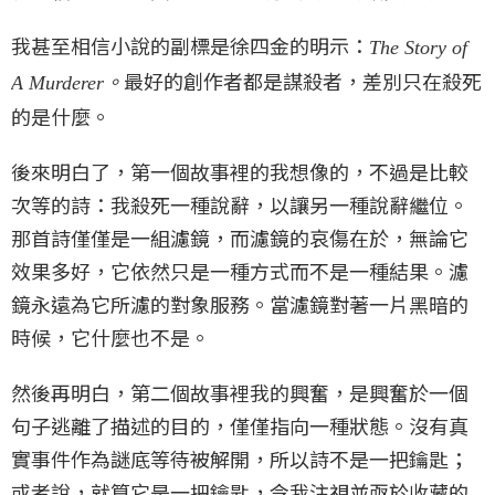
我甚至相信小說的副標是徐四金的明示：
The Story of
最好的創作者都是謀殺者，差別只在殺死
A Murderer。
的是什麼。
後來明白了，第一個故事裡的我想像的，不過是比較
次等的詩：我殺死一種說辭，以讓另一種說辭繼位。
那首詩僅僅是一組濾鏡，而濾鏡的哀傷在於，無論它
效果多好，它依然只是一種方式而不是一種結果。濾
鏡永遠為它所濾的對象服務。當濾鏡對著一片黑暗的
時候，它什麼也不是。
然後再明白，第二個故事裡我的興奮，是興奮於一個
句子逃離了描述的目的，僅僅指向一種狀態。沒有真
實事件作為謎底等待被解開，所以詩不是一把鑰匙；
或者說，就算它是一把鑰匙，令我注視並亟於收藏的