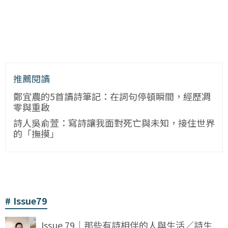
推薦閱讀
鄭宜農的5首讀詩筆記：在詞句停頓瞬間，經歷凋
零與重啟
詩人吳俞萱：寫詩讓我面對死亡與未知，接住世界
的「撫摸」
Issue79
Issue 79｜那些有詩相伴的人與生活／詩生