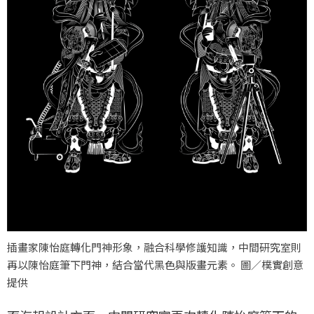
插畫家陳怡庭轉化門神形象，融合科學修護知識，中間研究室則
再以陳怡庭筆下門神，結合當代黑色與版畫元素。 圖／樸實創意
提供