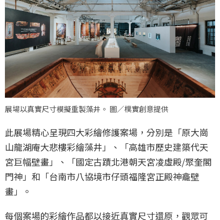
展場以真實尺寸模擬重製藻井。 圖／樸實創意提供
此展場精心呈現四大彩繪修護案場，分別是「原大崗
山龍湖庵大悲樓彩繪藻井」、「高雄市歷史建築代天
宮巨幅壁畫」、「國定古蹟北港朝天宮凌虛殿/聚奎閣
門神」和「台南市八協境市仔頭福隆宮正殿神龕壁
畫」。
每個案場的彩繪作品都以接近真實尺寸還原，觀眾可