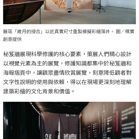
展區「歲月的接合」以近真實尺寸重製模擬彩繪藻井。 圖／樸實
創意提供
秘笈牆展現科學修護的核心要素，策展人們精心設計
以視覺元素為主的展覽，修護知識都集中於秘笈牆和
海報摺頁中，讓觀眾盡情欣賞展覽，刻意降低觀者對
文字性說明的使用與依賴，得以在現場更深刻地理解
建築彩繪的文化背景和價值。