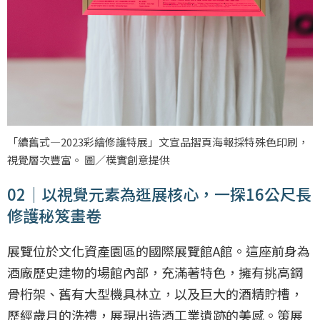
「續舊式—2023彩繪修護特展」文宣品摺頁海報採特殊色印刷，
視覺層次豐富。 圖／樸實創意提供
02｜以視覺元素為逛展核心，一探16公尺長
修護秘笈畫卷
展覽位於文化資產園區的國際展覽館A館。這座前身為
酒廠歷史建物的場館內部，充滿著特色，擁有挑高鋼
骨桁架、舊有大型機具林立，以及巨大的酒精貯槽，
歷經歲月的洗禮，展現出造酒工業遺跡的美感。策展