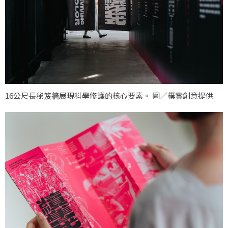
16公尺長秘笈牆展現科學修護的核心要素。 圖／樸實創意提供