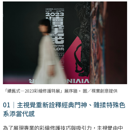
「續舊式—2023彩繪修護特展」展序牆。 圖／樸實創意提供
01｜主視覺重新詮釋經典門神、雜揉特殊色
系添當代感
為了展現專業的彩繪修護技巧與吸引力，主視覺由中