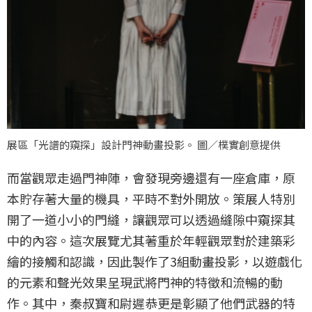
展區「光譜的窺探」設計門神動畫投影。 圖／樸實創意提供
而當觀眾走過門神陣，會發現旁邊還有一座倉庫，原
本貯存著大量的機具，平時不對外開放。策展人特別
開了一道小小的門縫，讓觀眾可以透過縫隙中窺探其
中的內容。這次展覽尤其著重於年輕觀眾對於建築彩
繪的接觸和認識，因此製作了3組動畫投影，以遊戲化
的元素和聲光效果呈現武將門神的特徵和流暢的動
作。其中，秦叔寶和尉遲恭更是彰顯了他們武器的特