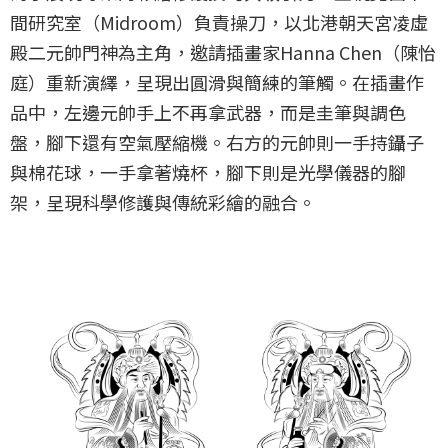
間研究室（Midroom）負責操刀，以北港朝天宮凌虛
殿二元帥門神為主角，邀請插畫家Hanna Chen（陳怡
庭）重新演繹，呈現出圓滑與簡練的筆觸。在插畫作
品中，左邊元帥手上不再拿武器，而是圭筆與調色
盤，腳下還有空氣壓縮機。右方的元帥則一手持鑷子
與棉花球，一手拿著燒杯，腳下則是光學儀器的腳
架，呈現科學修護與傳統彩繪的融合。