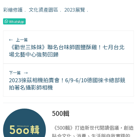
彩繪修護
﹒
文化資產園區
﹒
2023展覽
﹒
WhatsApp
←
上一篇
《勸世三姊妹》聯名台味師園鹽酥雞！七月台北
場北藝中心強勢回歸
下一篇
→
2023徠茲相機拍賣會！6/9-6/10德國徠卡總部競
拍著名攝影師相機
500輯
《500輯》打造新世代閱讀倡議，創造
貼合文化、消費、生活與自我實踐的