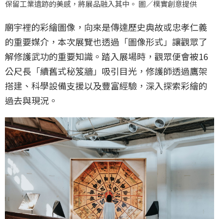
保留工業遺跡的美感，將展品融入其中。 圖／樸實創意提供
廟宇裡的彩繪圖像，向來是傳達歷史典故或忠孝仁義
的重要媒介，本次展覽也透過「圖像形式」讓觀眾了
解修護武功的重要知識。踏入展場時，觀眾便會被16
公尺長「續舊式秘笈牆」吸引目光，修護師透過鷹架
搭建、科學設備支援以及豐富經驗，深入探索彩繪的
過去與現況。