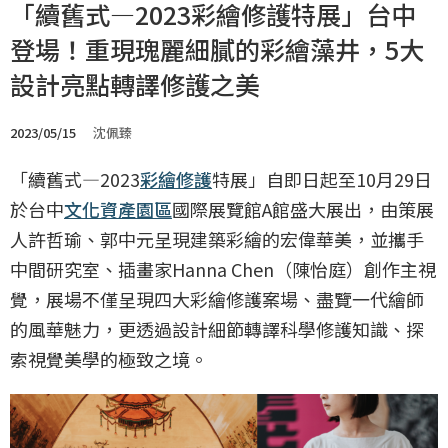
「續舊式—2023彩繪修護特展」台中
登場！重現瑰麗細膩的彩繪藻井，5大
設計亮點轉譯修護之美
2023/05/15
沈佩臻
「續舊式—2023
彩繪修護
特展」自即日起至10月29日
於台中
文化資產園區
國際展覽館A館盛大展出，由策展
人許哲瑜、郭中元呈現建築彩繪的宏偉華美，並攜手
中間研究室、插畫家Hanna Chen（陳怡庭）創作主視
覺，展場不僅呈現四大彩繪修護案場、盡覽一代繪師
的風華魅力，更透過設計細節轉譯科學修護知識、探
索視覺美學的極致之境。