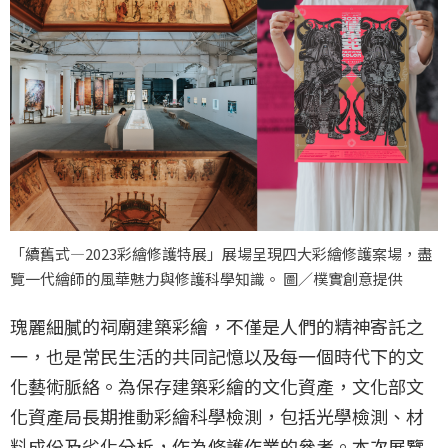
「續舊式—2023彩繪修護特展」展場呈現四大彩繪修護案場，盡
覽一代繪師的風華魅力與修護科學知識。 圖／樸實創意提供
瑰麗細膩的祠廟建築彩繪，不僅是人們的精神寄託之
一，也是常民生活的共同記憶以及每一個時代下的文
化藝術脈絡。為保存建築彩繪的文化資產，文化部文
化資產局長期推動彩繪科學檢測，包括光學檢測、材
料成份及劣化分析，作為修護作業的參考。本次展覽