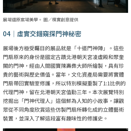
展場還原案場美學。 圖／樸實創意提供
04｜虛實交錯窺探門神秘密
展場後方極受矚目的展品就是「十道門神陣」。這些
門扇原來的身份是國定古蹟北港朝天宮凌虛殿和聚奎
閣的門神，經由人間國寶陳壽彝大師所繪製，具有珍
貴的藝術與歷史價值。當年，文化資產局需要將實體
門扇帶回實驗室修護，所以特別模擬重製了1:1比例的
代理門神，留在北港朝天宮值勤三年。本次展覽特別
挖掘出「門神代理人」這個鮮為人知的小故事，讓觀
眾從不同角度欣賞這些仿製門扇所轉化成的立體藝術
裝置，並深入了解這段富有趣味性的修護史。