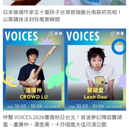
日本玻璃作家五十嵐桃子台灣首個展台南森初亮相！
以窯鑄技法封存風景瞬間
呼聲 VOICES 2026響徹秋日台北！首波夢幻陣容竇靖
童、盧廣仲、漢堡黃，十月唱進大佳河濱公園