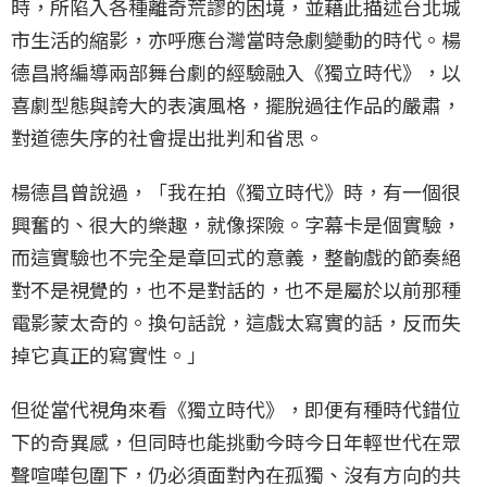
時，所陷入各種離奇荒謬的困境，並藉此描述台北城
市生活的縮影，亦呼應台灣當時急劇變動的時代。楊
德昌將編導兩部舞台劇的經驗融入《獨立時代》，以
喜劇型態與誇大的表演風格，擺脫過往作品的嚴肅，
對道德失序的社會提出批判和省思。
楊德昌曾說過，「我在拍《獨立時代》時，有一個很
興奮的、很大的樂趣，就像探險。字幕卡是個實驗，
而這實驗也不完全是章回式的意義，整齣戲的節奏絕
對不是視覺的，也不是對話的，也不是屬於以前那種
電影蒙太奇的。換句話說，這戲太寫實的話，反而失
掉它真正的寫實性。」
但從當代視角來看《獨立時代》，即便有種時代錯位
下的奇異感，但同時也能挑動今時今日年輕世代在眾
聲喧嘩包圍下，仍必須面對內在孤獨、沒有方向的共