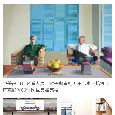
中美館11月必看大展：蠍子與青蛙！畢卡索、培根、
霍克尼等66件國巨典藏亮相