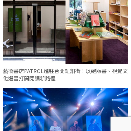
藝術書店PATROL進駐台北鈕釦街！以絕版書、視覺文
化選書打開閱讀新路徑