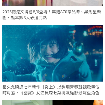
2026南港文博會8/6登場！集結870家品牌、黑潮星樂
園、熊本熊8大必逛亮點
長久允睽違七年新作《炎上》以絢爛青春凝視歌舞伎
町角落，《國寶》女演員森七菜挑戰從影最沉重角色