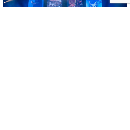
滅火器將回故鄉高雄開唱「ON FIRE DAY 2026 滅火器
高雄巨蛋演唱會」 售票秒殺緊急加開 12/13 場次