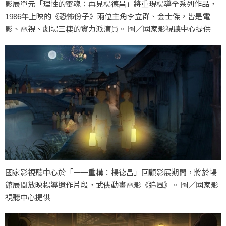
影展單元「理性的靈魂：再見楊德昌」將重現楊導全系列作品，
1986年上映的《恐怖份子》兩位主角李立群、金士傑，皆是電
影、電視、劇場三棲的實力派演員。 圖／國家影視聽中心提供
國家影視聽中心於「一一重構：楊德昌」回顧影展期間，將於場
館展間放映楊導遺作片段，武俠動畫電影《追風》。 圖／國家影
視聽中心提供