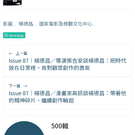
影展
﹒
楊德昌
﹒
國家電影及視聽文化中心
﹒
WhatsApp
←
上一篇
Issue 87｜楊德昌／導演張吉安談楊德昌：把時代
放在日常裡，背對觀眾創作的勇氣
下一篇
→
Issue 87｜楊德昌／漫畫家高妍談楊德昌：帶著他
的精神碎片，繼續創作輪迴
500輯