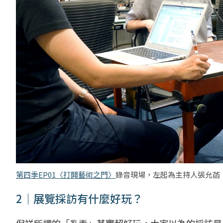
第四季EP01〈打開藝術之門〉
錄音現場，左起為主持人張允菡
2｜展覽採訪有什麼好玩？
倪祥所謂的「亂弄」其實超好玩，大家以為的採訪是