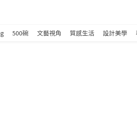
ng
500碗
文藝視角
質感生活
設計美學