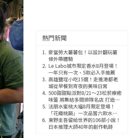
熱門新聞
麥當勞大薯薯包！以設計翻玩薯
條外帶體驗
Le Labo城市限定香水8月登場！
一年只有一次、5款必入手推薦
高雄鹽埕小吃15選！走進港都老
城從早餐到宵夜的美味日常
500甜甜點派對8/21～23松菸療癒
味蕾 將集結多間排隊名店 打造靈
感創意的舞台
法朋水蜜桃大福8月限定登場！
「花織桃韻」一次品嘗六款水蜜
桃花果大福
東野圭吾留給世界的106部小說！
日本推理大師40年的創作軌跡