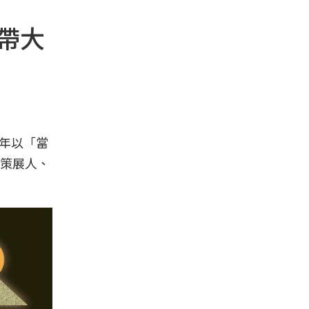
祥帶大
3年以「當
策展人、