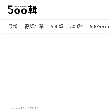
最新
得獎名單
500盤
500甜
500You
udn
/
500輯
/
文藝視角