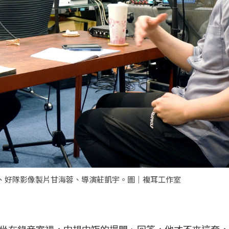
、好隊影像製片甘海蓉、導演莊凱宇。圖｜複耳工作室
坐在錄音室裡，中規中矩的提問、回答，他才不來這套，