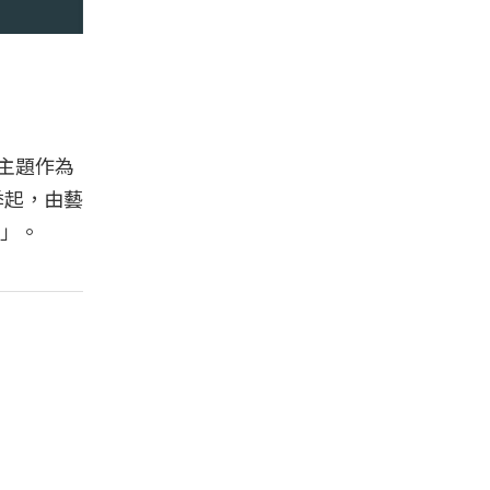
覽主題作為
季起，由藝
」。