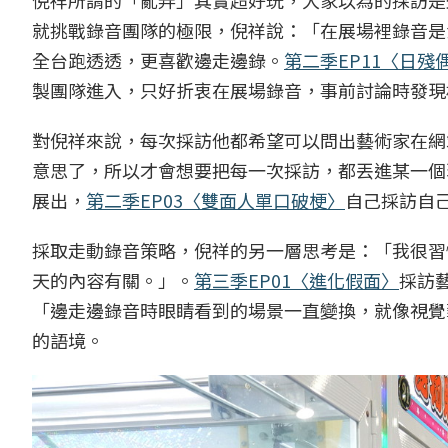
就挑戰錄音團隊的極限，倪祥說：「在展場裡錄音是
全台跑透透，更喜歡邊走邊錄。
第二季EP11〈日殘
製團隊進入，只好折衷在展場錄音，事前討論時發現
對倪祥來說，每次採訪他都希望可以問出藝術家在網
意思了，所以才會想要把每一次採訪，都丟進某一個
展出，
第二季EP03〈雙面人單口破梗〉
自己採訪自
採取走動錄音策略，倪祥的另一層思考是：「我很習
天的內容有關。」。
第三季EP01〈進化假面〉
採訪
「邊走邊錄音時眼睛看到的場景一直變換，就像視覺
的語境。