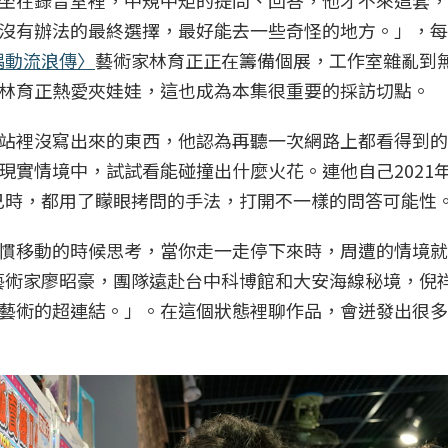
沒有辦法的最終選擇，最好能去一些奇怪的地方。」，每
偶動流浪傳〉
藝術家林育正正在籌備個展，工作室雜亂到
林育正熱愛夾娃娃，這也成為本集很重要的採訪切點。
站裡沒寫出來的東西，他認為再聽一次網路上都看得到的
現實情境中，試試看能碰撞出什麼火花。連他自己2021
己時，都用了矇眼拷問的手法，打開不一樣的問答可能性
慣移動的時候思考，當你走一走停下來時，周遭的情境就
藝術家廖昭豪，團隊遠赴台中科博館和大安海線秘境，倪
藝術的超連結。」。在這個狀態裡聊作品，會迸發出很多