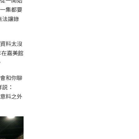
一集都要
無法讓錄
資料太沒
年在嘉美館
。
會和你聊
祥説：
意料之外