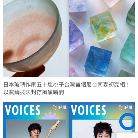
日本玻璃作家五十嵐桃子台灣首個展台南森初亮相！
以窯鑄技法封存風景瞬間