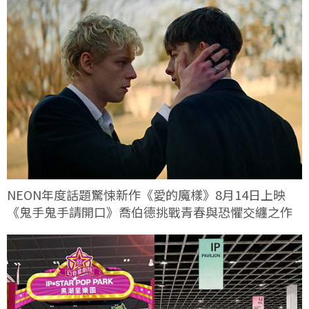
NEON年度話題驚悚新作《愛的魔樣》8月14日上映
《鬼手鬼手請開口》喬伯德挑戰青春與恐懼交纏之作