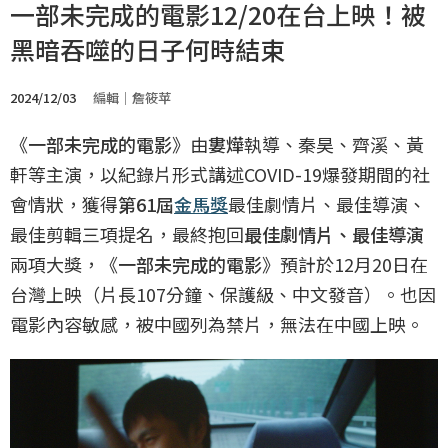
一部未完成的電影12/20在台上映！被
黑暗吞噬的日子何時結束
2024/12/03
編輯｜詹筱苹
《
一部未完成的電影
》由
婁燁
執導、秦昊、齊溪、黃
軒等主演，以紀錄片形式講述COVID-19爆發期間的社
會情狀，獲得
第61屆
金馬獎
最佳劇情片、最佳導演、
最佳剪輯三項提名，最終抱回
最佳劇情片、最佳導演
兩項大獎，《
一部未完成的電影
》預計於12月20日在
台灣上映（片長107分鐘、保護級、中文發音）。也因
電影內容敏感，被中國列為禁片，無法在中國上映。