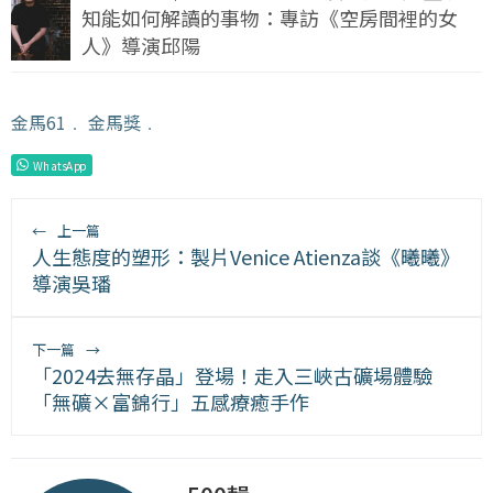
知能如何解讀的事物：專訪《空房間裡的女
人》導演邱陽
金馬61
﹒
金馬獎
﹒
WhatsApp
←
上一篇
人生態度的塑形：製片Venice Atienza談《曦曦》
導演吳璠
下一篇
→
「2024去無存晶」登場！走入三峽古礦場體驗
「無礦×富錦行」五感療癒手作