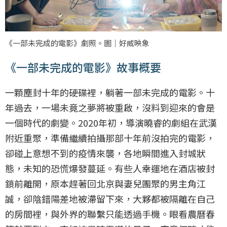
《一部未完成的電影》劇照。圖｜好威映象
《一部未完成的電影》故事概要
一顆塵封十年的硬碟裡，躺著一部未完成的電影。十
年過去，一場未竟之夢將被重啟，沒料到迎來的會是
一個時代的劇變。2020年初，導演曉睿的劇組在武漢
附近重聚，準備繼續拍攝那部十年前沒拍完的電影，
卻碰上意想不到的疫情來襲，各地瞬間進入封城狀
態，未知的恐慌爆發蔓延。有些人幸運地在酒店被封
鎖前離開，原本趕著回北京與妻兒團聚的男主角江
誠，卻陰錯陽差地被滯留下來，大夥都被隔離在自己
的房間裡，與外界的聯繫只能透過手機。眼看農曆春