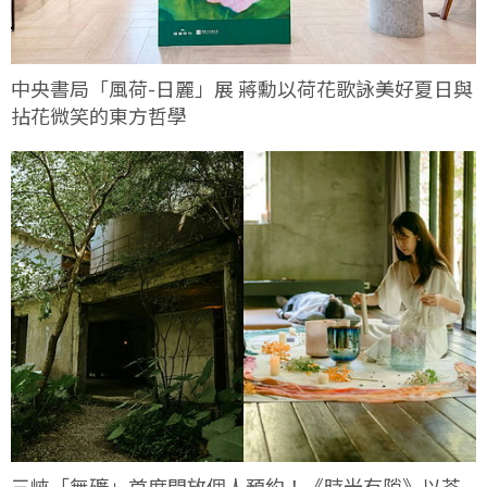
中央書局「風荷-日麗」展 蔣勳以荷花歌詠美好夏日與
拈花微笑的東方哲學
三峽「無礦」首度開放個人預約！《時光有隙》以茶