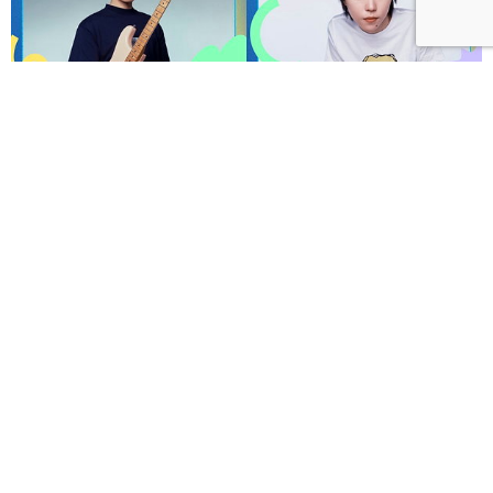
呼聲 VOICES 2026響徹秋日台北！首波夢幻陣容竇靖
童、盧廣仲、漢堡黃，十月唱進大佳河濱公園