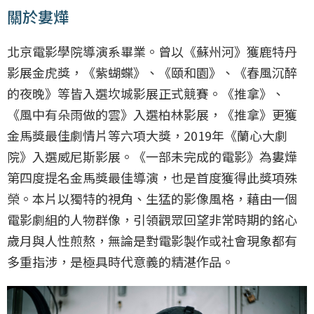
關於婁燁
北京電影學院導演系畢業。曾以《蘇州河》獲鹿特丹
影展金虎獎，《紫蝴蝶》、《頤和園》、《春風沉醉
的夜晚》等皆入選坎城影展正式競賽。《推拿》、
《風中有朵雨做的雲》入選柏林影展，《推拿》更獲
金馬獎最佳劇情片等六項大獎，2019年《蘭心大劇
院》入選威尼斯影展。《一部未完成的電影》為婁燁
第四度提名金馬獎最佳導演，也是首度獲得此獎項殊
榮。本片以獨特的視角、生猛的影像風格，藉由一個
電影劇組的人物群像，引領觀眾回望非常時期的銘心
歲月與人性煎熬，無論是對電影製作或社會現象都有
多重指涉，是極具時代意義的精湛作品。