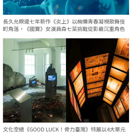
長久允睽違七年新作《炎上》以絢爛青春凝視歌舞伎
町角落，《國寶》女演員森七菜挑戰從影最沉重角色
文化空總《GOOD LUCK！骨力臺灣》特展以4大單元