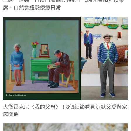
席、自然食體驗療癒日常
大衛霍克尼〈我的父母〉！8個細節看見沉默父愛與家
庭關係