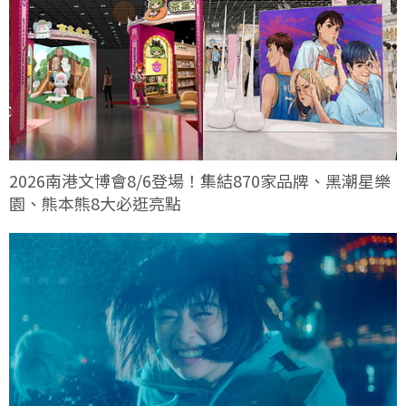
2026南港文博會8/6登場！集結870家品牌、黑潮星樂
園、熊本熊8大必逛亮點