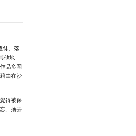
區遷徒、落
亞其他地
作品多圍
藉由在沙
覺得被保
忘、捨去