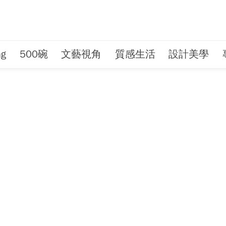
ng
500碗
文藝視角
質感生活
設計美學