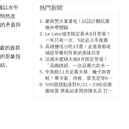
儀以水牛
熱門新聞
悄然改
麥當勞大薯薯包！以設計翻玩薯
的矛盾與
條外帶體驗
Le Labo城市限定香水8月登場！
一年只有一次、5款必入手推薦
高雄鹽埕小吃15選！走進港都老
所處的族群
城從早餐到宵夜的美味日常
的形象投
法朋水蜜桃大福8月限定登場！
結。
「花織桃韻」一次品嘗六款水蜜
桃花果大福
中美館11月必看大展：蠍子與青
蛙！畢卡索、培根、霍克尼等66
件國巨典藏亮相
500甜甜點派對8/21～23松菸療
癒味蕾 將集結多間排隊名店 打造
靈感創意的舞台