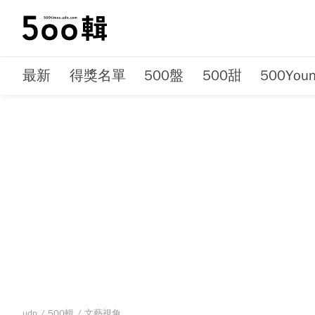
最新
得獎名單
500盤
500甜
500You
udn
/
500輯
/
文藝視角