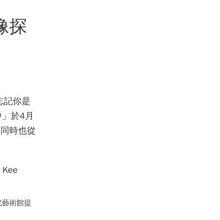
像探
要忘記你是
中」於4月
，同時也從
代藝術館提