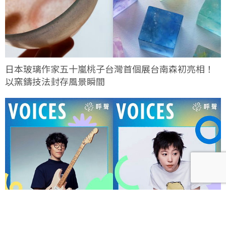
日本玻璃作家五十嵐桃子台灣首個展台南森初亮相！
以窯鑄技法封存風景瞬間