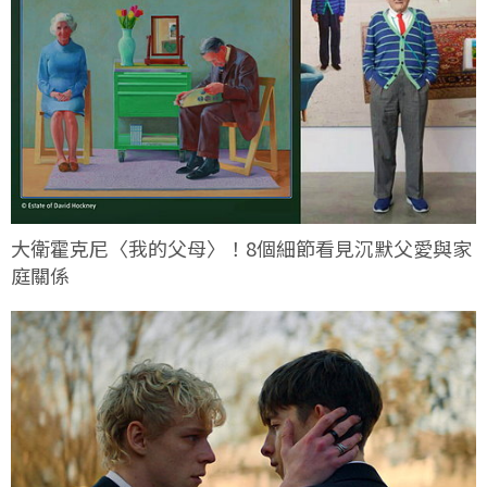
大衛霍克尼〈我的父母〉！8個細節看見沉默父愛與家
庭關係