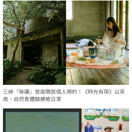
三峽「無礦」首度開放個人預約！《時光有隙》以茶
席、自然食體驗療癒日常