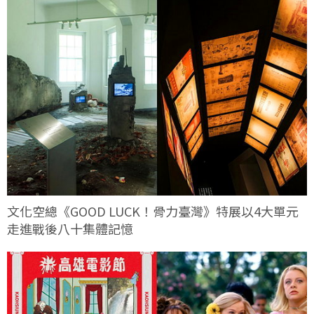
文化空總《GOOD LUCK！骨力臺灣》特展以4大單元
走進戰後八十集體記憶