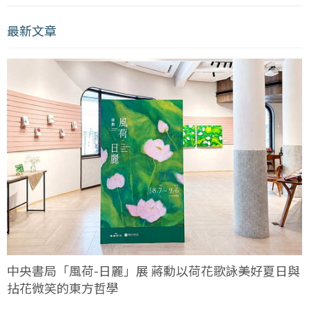
最新文章
中央書局「風荷-日麗」展 蔣勳以荷花歌詠美好夏日與
拈花微笑的東方哲學