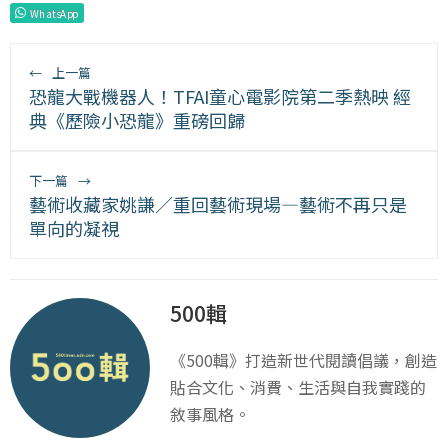
WhatsApp
←
上一篇
恐龍大戰機器人！TFAI童心電影院第二季熱映 經
典《歷險小恐龍》重磅回歸
下一篇
→
藝術收藏家姚謙／重回藝術現場—藝術不再只是
單向的凝視
500輯
《500輯》打造新世代閱讀倡議，創造
貼合文化、消費、生活與自我實踐的
敘事風格。