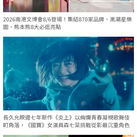
2026南港文博會8/6登場！集結870家品牌、黑潮星樂
園、熊本熊8大必逛亮點
長久允睽違七年新作《炎上》以絢爛青春凝視歌舞伎
町角落，《國寶》女演員森七菜挑戰從影最沉重角色