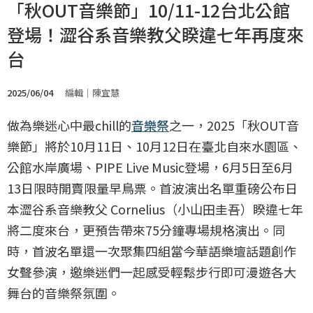
「秋OUT音樂節」10/11-12台北公館
登場！澀谷系音樂教父睽違七年再度來
台
2025/06/04
編輯｜陳宜慧
做為樂迷心中最chill的
音樂祭
之一，2025「秋OUT音
樂節」將於10月11日、10月12日在臺北自來水園區、
公館水岸廣場、PIPE Live Music登場，6月5日至6月
13日限時開賣限量早鳥票。首波演出名單重磅公布日
本澀谷系音樂教父 Cornelius（小山田圭吾）睽違七年
將二度來台，更預告帶來75分鐘專場規格演出。同
時，首波名單還一次聚集四組當今華語樂壇話題創作
女聲參演，邀樂迷們一起感受輕鬆步行即可漫遊各大
舞台的音樂祭氛圍。