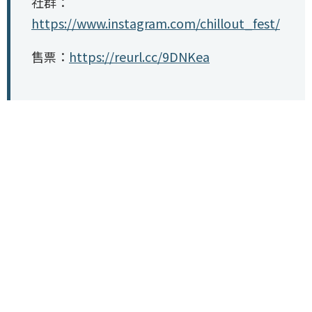
社群：
https://www.instagram.com/chillout_fest/
售票：
https://reurl.cc/9DNKea