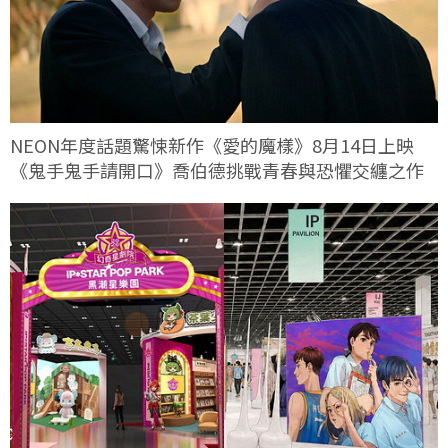
NEON年度話題驚悚新作《愛的魔樣》8月14日上映
《鬼手鬼手請開口》喬伯德挑戰青春與恐懼交纏之作