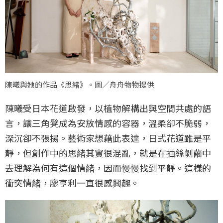
陳曦與她的作品《思緒》。圖／舟舟物物提供
陳曦受日本花道啟發，以植物解構出與空間共處的語
言，讓三角凳成為安放情感的容器，溫柔卻不脆弱，
深沉卻不張揚。藝術家想藉此表達，日式花道雖是平
靜，但創作中的思緒其實很混亂，就是在抽絲剝繭中
去理解為何有這個情緒，因而慢慢找到平靜。這樣的
衝突情緒，廖亨利一直很感興趣。