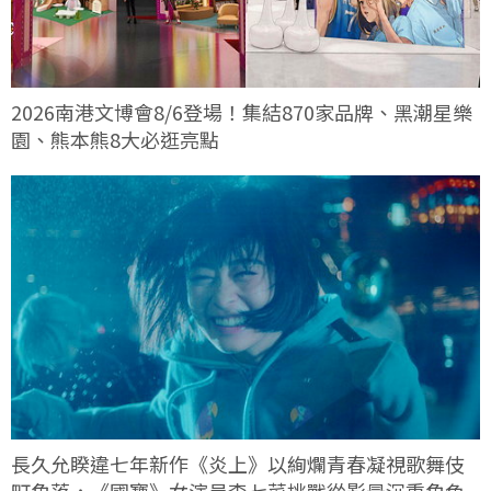
2026南港文博會8/6登場！集結870家品牌、黑潮星樂
園、熊本熊8大必逛亮點
長久允睽違七年新作《炎上》以絢爛青春凝視歌舞伎
町角落，《國寶》女演員森七菜挑戰從影最沉重角色