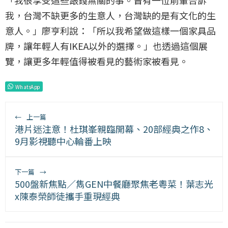
「我很享受這些跟錢無關的事。曾有一位前輩告訴
我，台灣不缺更多的生意人，台灣缺的是有文化的生
意人。」廖亨利說：「所以我希望做這樣一個家具品
牌，讓年輕人有IKEA以外的選擇。」也透過這個展
覽，讓更多年輕值得被看見的藝術家被看見。
WhatsApp
←
上一篇
港片迷注意！杜琪峯親臨開幕、20部經典之作8、
9月影視聽中心輪番上映
下一篇
→
500盤新焦點／雋GEN中餐廳聚焦老粵菜！葉志光
x陳泰榮師徒攜手重現經典