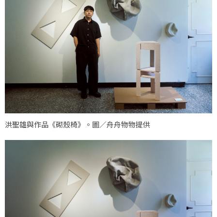
洪聖雄與作品《砌殼椅》。圖／舟舟物物提供