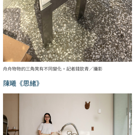
舟舟物物的三角凳有不同變化。記者錢欽青／攝影
陳曦《思緒》