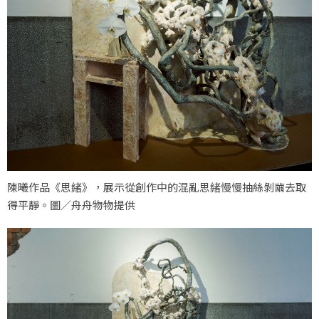
陳曦作品《思緒》，展示從創作中的混亂思緒慢慢抽絲剝繭去取
得平靜。圖／舟舟物物提供