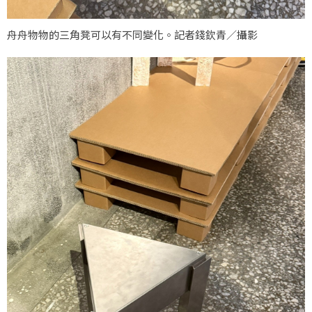
舟舟物物的三角凳可以有不同變化。記者錢欽青／攝影