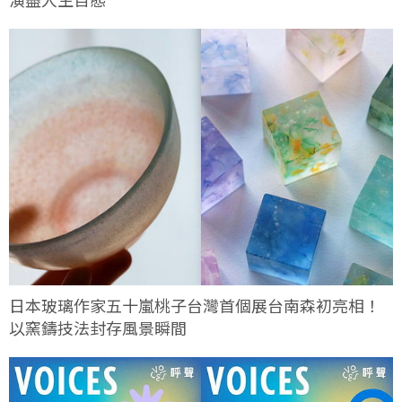
日本玻璃作家五十嵐桃子台灣首個展台南森初亮相！
以窯鑄技法封存風景瞬間