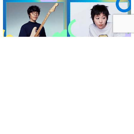
呼聲 VOICES 2026響徹秋日台北！首波夢幻陣容竇靖
童、盧廣仲、漢堡黃，十月唱進大佳河濱公園