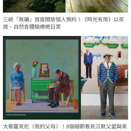
三峽「無礦」首度開放個人預約！《時光有隙》以茶
席、自然食體驗療癒日常
大衛霍克尼〈我的父母〉！8個細節看見沉默父愛與家