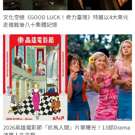
文化空總《GOOD LUCK！骨力臺灣》特展以4大單元
走進戰後八十集體記憶
2026高雄電影節「抓馬人間」片單曝光！13部Drama
演盡人生百態