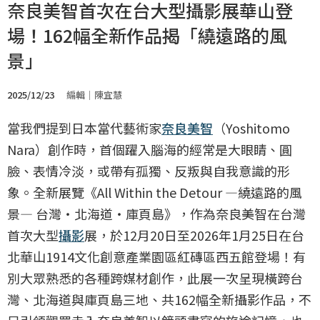
奈良美智首次在台大型攝影展華山登
場！162幅全新作品揭「繞遠路的風
景」
2025/12/23
編輯｜陳宜慧
當我們提到日本當代藝術家
奈良美智
（Yoshitomo
Nara）創作時，首個躍入腦海的經常是大眼睛、圓
臉、表情冷淡，或帶有孤獨、反叛與自我意識的形
象。全新展覽《All Within the Detour ―繞遠路的風
景― 台灣‧北海道‧庫頁島》，作為奈良美智在台灣
首次大型
攝影
展，於12月20日至2026年1月25日在台
北華山1914文化創意產業園區紅磚區西五館登場！有
別大眾熟悉的各種跨媒材創作，此展一次呈現橫跨台
灣、北海道與庫頁島三地、共162幅全新攝影作品，不