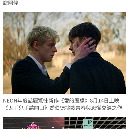
庭關係
NEON年度話題驚悚新作《愛的魔樣》8月14日上映
《鬼手鬼手請開口》喬伯德挑戰青春與恐懼交纏之作