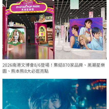
2026南港文博會8/6登場！集結870家品牌、黑潮星樂
園、熊本熊8大必逛亮點