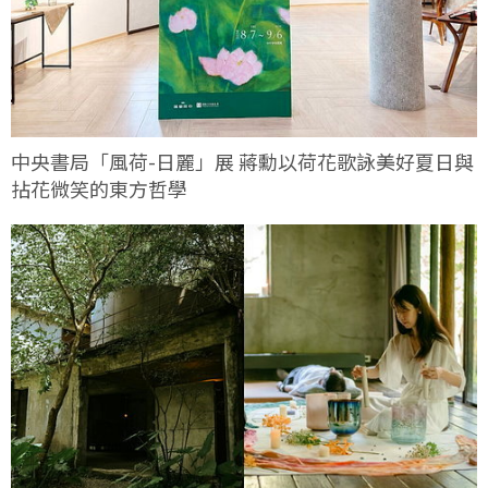
中央書局「風荷-日麗」展 蔣勳以荷花歌詠美好夏日與
拈花微笑的東方哲學