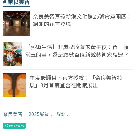
奈良美智
奈良美智嘉義新港文化館25號倉庫開展！
凋謝的花首登場
【藝術生活】非典型收藏家黃子佼：買一幅
常玉的畫，還是跟數百位新銳藝術家相遇？
年度最矚目、官方授權！「奈良美智特
展」3月首度登台在關渡展出
奈良美智
﹒
2025展覽
﹒
攝影
﹒
WhatsApp