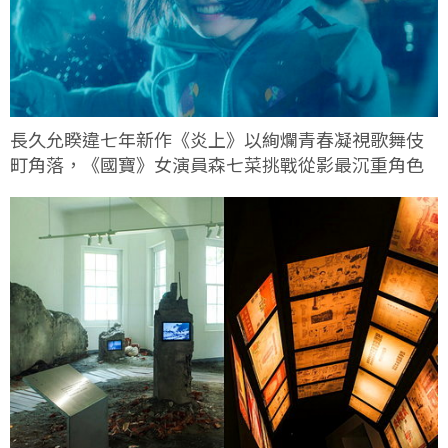
長久允睽違七年新作《炎上》以絢爛青春凝視歌舞伎
町角落，《國寶》女演員森七菜挑戰從影最沉重角色