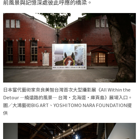
前風景與記憶深處彼此呼應的橋梁。
日本當代藝術家奈良美智台灣首次大型攝影展《All Within the
Detour ―繞遠路的風景― 台灣・北海道・庫頁島》展場入口。
圖／大鴻藝術BIG ART、YOSHITOMO NARA FOUNDATION提
供