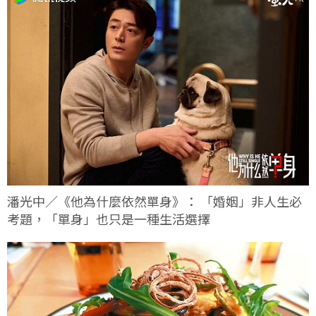
潘光中／《他為什麼依然單身》： 「婚姻」非人生必
考題，「單身」也只是一種生活選擇