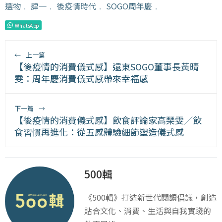
選物
﹒
肆一
﹒
後疫情時代
﹒
SOGO周年慶
﹒
WhatsApp
←
上一篇
【後疫情的消費儀式感】遠東SOGO董事長黃晴
雯：周年慶消費儀式感帶來幸福感
下一篇
→
【後疫情的消費儀式感】飲食評論家高琹雯／飲
食習慣再進化：從五感體驗細節塑造儀式感
500輯
《500輯》打造新世代閱讀倡議，創造
貼合文化、消費、生活與自我實踐的