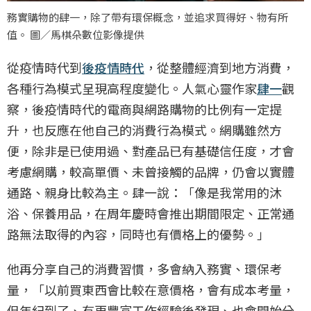
務實購物的肆一，除了帶有環保概念，並追求買得好、物有所
值。 圖／馬棋朵數位影像提供
從疫情時代到
後疫情時代
，從整體經濟到地方消費，
各種行為模式呈現高程度變化。人氣心靈作家
肆一
觀
察，後疫情時代的電商與網路購物的比例有一定提
升，也反應在他自己的消費行為模式。網購雖然方
便，除非是已使用過、對產品已有基礎信任度，才會
考慮網購，較高單價、未曾接觸的品牌，仍會以實體
通路、親身比較為主。肆一說：「像是我常用的沐
浴、保養用品，在周年慶時會推出期間限定、正常通
路無法取得的內容，同時也有價格上的優勢。」
他再分享自己的消費習慣，多會納入務實、環保考
量，「以前買東西會比較在意價格，會有成本考量，
但年紀到了、有更豐富工作經驗後發現、也會開始分