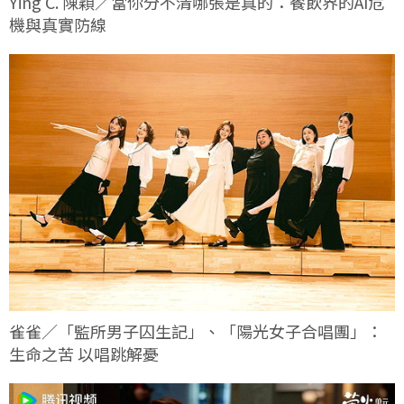
Ying C. 陳穎／當你分不清哪張是真的：餐飲界的AI危
機與真實防線
雀雀／「監所男子囚生記」、「陽光女子合唱團」：
生命之苦 以唱跳解憂