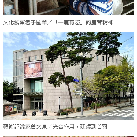
文化觀察者于國華／「一鹿有您」的鹿茸精神
藝術評論家曾文泉／光合作用，延燒到首爾