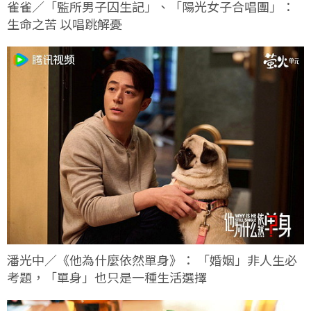
雀雀／「監所男子囚生記」、「陽光女子合唱團」：
生命之苦 以唱跳解憂
潘光中／《他為什麼依然單身》： 「婚姻」非人生必
考題，「單身」也只是一種生活選擇