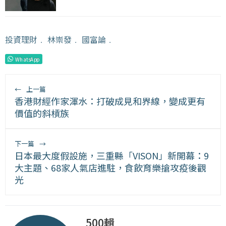
投資理財
﹒
林崇發
﹒
國富論
﹒
WhatsApp
←
上一篇
香港財經作家渾水：打破成見和界線，變成更有
價值的斜槓族
下一篇
→
日本最大度假設施，三重縣「VISON」新開幕：9
大主題、68家人氣店進駐，食飲育樂搶攻疫後觀
光
500輯