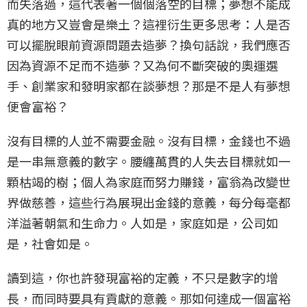
而失落過，這代表著一個個落空的目標；夢想不能成
真的地方又豈會是樂土？這裡衍生更多思考：人是否
可以擺脫眼前資源問題去造夢？換句話說，我們應否
因為資源不足而不造夢？又為何不斷突破的奧運選
手、創業家和發明家都在談夢想？那是不是人有夢想
便會富裕？
沒有目標的人並不需要金融。沒有目標，金錢也不過
是一串無意義的數字。腰纏萬貫的人失去目標就如一
顆枯竭的樹；個人為家庭而努力賺錢，富翁為改變世
界做慈善，這些行為展現出金錢的意義，每分每毫都
洋溢著朝氣和生命力。人如是，家庭如是，公司如
是，社會如是。
讀到這，你也許發現富裕的定義，不只是數字的增
長，而同時要具有貢獻的意義。那如何達成一個富裕