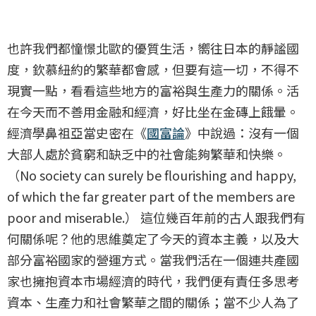
也許我們都憧憬北歐的優質生活，嚮往日本的靜謐國
度，欽慕紐約的繁華都會感，但要有這一切，不得不
現實一點，看看這些地方的富裕與生產力的關係。活
在今天而不善用金融和經濟，好比坐在金磚上餓暈。
經濟學鼻祖亞當史密在《
國富論
》中說過：沒有一個
大部人處於貧窮和缺乏中的社會能夠繁華和快樂。
（No society can surely be flourishing and happy,
of which the far greater part of the members are
poor and miserable.） 這位幾百年前的古人跟我們有
何關係呢？他的思維奠定了今天的資本主義，以及大
部分富裕國家的營運方式。當我們活在一個連共產國
家也擁抱資本市場經濟的時代，我們便有責任多思考
資本、生產力和社會繁華之間的關係；當不少人為了