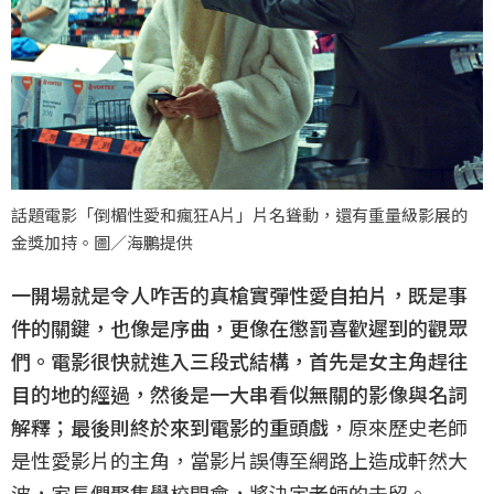
話題電影「倒楣性愛和瘋狂A片」片名聳動，還有重量級影展的
金獎加持。圖／海鵬提供
一開場就是令人咋舌的真槍實彈性愛自拍片，既是事
件的關鍵，也像是序曲，更像在懲罰喜歡遲到的觀眾
們。電影很快就進入三段式結構，首先是女主角趕往
目的地的經過，然後是一大串看似無關的影像與名詞
解釋；最後則終於來到電影的重頭戲
，原來歷史老師
是性愛影片的主角，當影片誤傳至網路上造成軒然大
波，家長們聚集學校開會，將決定老師的去留。