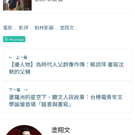
電影
﹒
影評
﹒
柏林影展
﹒
塗翔文
﹒
WhatsApp
←
上一篇
【優人物】為時代人父群像作傳：蔡詩萍 書寫沈
默的父親
下一篇
→
婆羅洲的星空下、聽文人說故事：台積電青年文
學論壇首場「踏查與書寫」
塗翔文