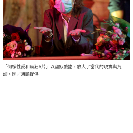
「倒楣性愛和瘋狂A片」以幽默戲謔，放大了當代的現實與荒
謬。圖／海鵬提供