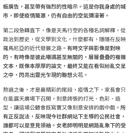
板廣告，甚至帶有強烈的性暗示。這是你我身處的城
市，即使疫情籠罩，仍有自由的空氣彌漫著。
第二段急轉直下，像是天馬行空的各種名詞解釋，從
政治到歷史，從文學到文化，什麼都有，隱隱在反映
羅馬尼亞的近代發展之路。
有時文字與影像是對映
的，有時像是彼此嘲諷甚至無關的，層層疊疊的複雜
文本，既像本厚厚的論文，最終又能在看似紛亂交呈
之中，閃亮出靈光乍現的聯想火花
。
熬過之後，才是最精彩的尾段，疫情之下，家長會只
在能露天廣場下召開，刻意誇張的打光、色彩、造
型，讓這場公聽會既寫實又像刻意安排的戲中戲。
所
有正反說法，反映現今社群網站下主導的公民社會，
誰都可以是意見領袖。女老師明明是網路亂象下的受