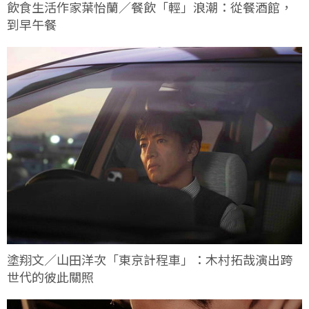
飲食生活作家葉怡蘭／餐飲「輕」浪潮：從餐酒館，
到早午餐
塗翔文／山田洋次「東京計程車」：木村拓哉演出跨
世代的彼此關照