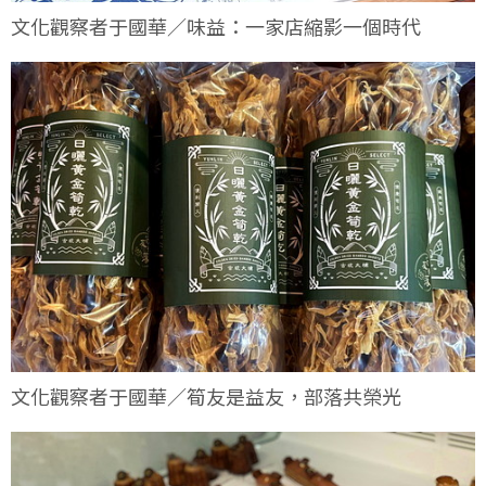
文化觀察者于國華／味益：一家店縮影一個時代
文化觀察者于國華／筍友是益友，部落共榮光