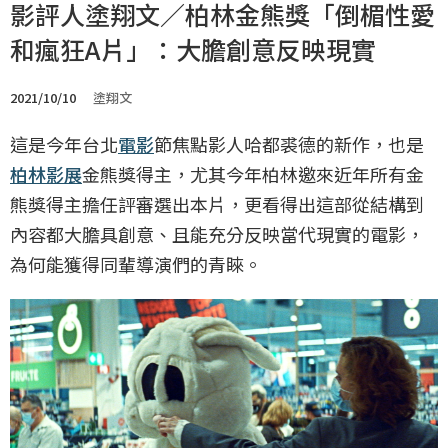
影評人塗翔文／柏林金熊獎「倒楣性愛
和瘋狂A片」：大膽創意反映現實
2021/10/10
塗翔文
這是今年台北
電影
節焦點影人哈都裘德的新作，也是
柏林影展
金熊獎得主，尤其今年柏林邀來近年所有金
熊獎得主擔任評審選出本片，更看得出這部從結構到
內容都大膽具創意、且能充分反映當代現實的電影，
為何能獲得同輩導演們的青睞。