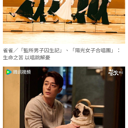
雀雀／「監所男子囚生記」、「陽光女子合唱團」：
生命之苦 以唱跳解憂