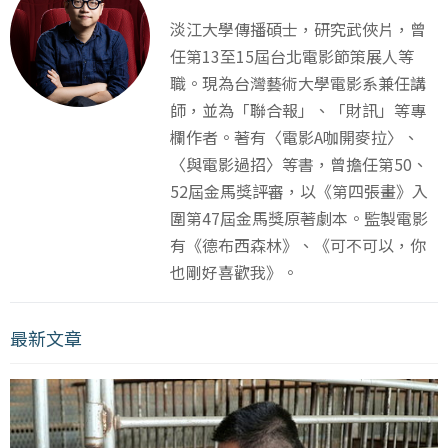
淡江大學傳播碩士，研究武俠片，曾
任第13至15屆台北電影節策展人等
職。現為台灣藝術大學電影系兼任講
師，並為「聯合報」、「財訊」等專
欄作者。著有〈電影A咖開麥拉〉、
〈與電影過招〉等書，曾擔任第50、
52屆金馬獎評審，以《第四張畫》入
圍第47屆金馬獎原著劇本。監製電影
有《德布西森林》、《可不可以，你
也剛好喜歡我》。
最新文章