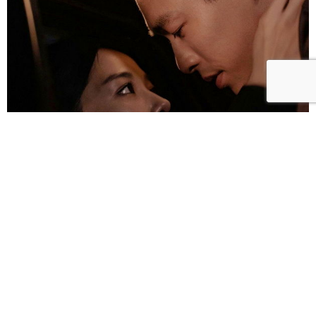
雀雀／「人浮於愛」：一語道盡愛是「什麼都沒有」
的真實本質