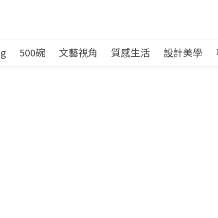
ng
500碗
文藝視角
質感生活
設計美學