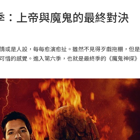
季：上帝與魔鬼的最終對決
情或是人設，每每愈演愈扯。雖然不見得歹戲拖棚，但是
可惜的感覺。進入第六季，也就是最終季的《魔鬼神探》