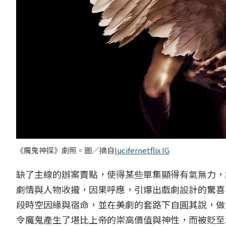
《魔鬼神探》劇照。圖／摘自
lucifernetflix IG
缺了主線的辦案賣點，使得某些單集顯得有氣無力，
劇情與人物收攏，因果呼應，引爆出戲劇設計的驚喜
段時空因緣與宿命，並在美劇的套路下自圓其說，做
令魔鬼產生了堪比上帝的崇高價值與神性，而被貶至地