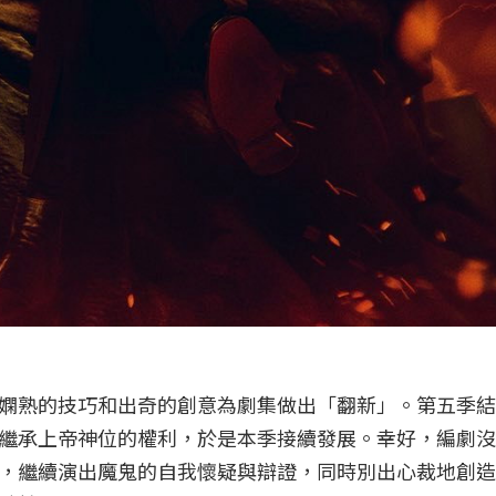
嫻熟的技巧和出奇的創意為劇集做出「翻新」。第五季結
繼承上帝神位的權利，於是本季接續發展。幸好，編劇沒
，繼續演出魔鬼的自我懷疑與辯證，同時別出心裁地創造