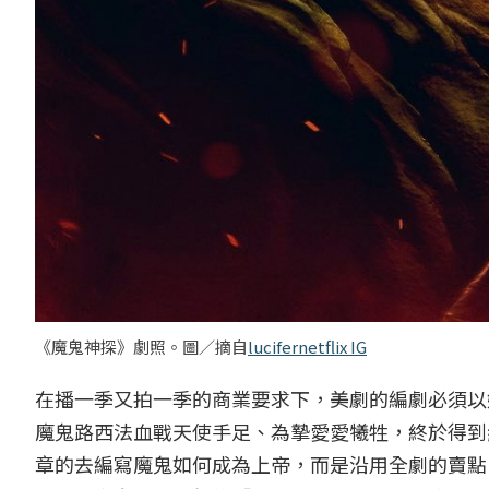
《魔鬼神探》劇照。圖／摘自
lucifernetflix IG
在播一季又拍一季的商業要求下，美劇的編劇必須以
魔鬼路西法血戰天使手足、為摯愛愛犧牲，終於得到
章的去編寫魔鬼如何成為上帝，而是沿用全劇的賣點