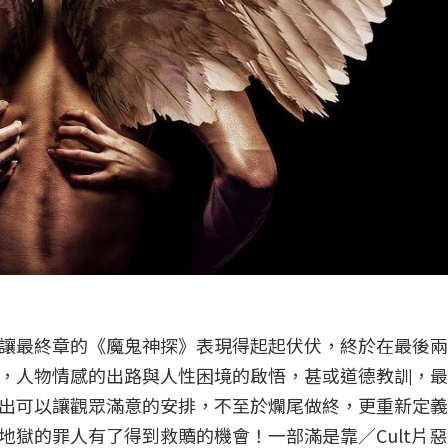
讓最終章的《魔鬼神探》表現得起起伏伏，終於在最後兩
，人物情感的出路與人性困境的啟悟，甚或道德教訓，最
出可以讓觀眾滿意的安排，不至於爛尾做終，更重新定義
獄的罪人有了得到救贖的機會！一部滿是靠／Cult片