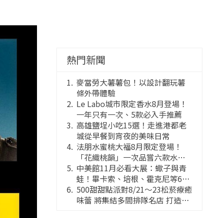
熱門新聞
麥當勞大薯薯包！以設計翻玩薯
條外帶體驗
Le Labo城市限定香水8月登場！
一年只有一次、5款必入手推薦
高雄鹽埕小吃15選！走進港都老
城從早餐到宵夜的美味日常
法朋水蜜桃大福8月限定登場！
「花織桃韻」一次品嘗六款水蜜
桃花果大福
中美館11月必看大展：蠍子與青
蛙！畢卡索、培根、霍克尼等66
件國巨典藏亮相
500甜甜點派對8/21～23松菸療癒
味蕾 將集結多間排隊名店 打造靈
感創意的舞台