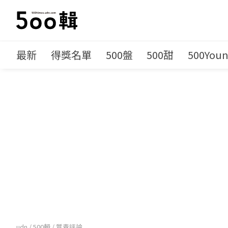
最新
得獎名單
500盤
500甜
500You
udn
/
500輯
/
質青評論